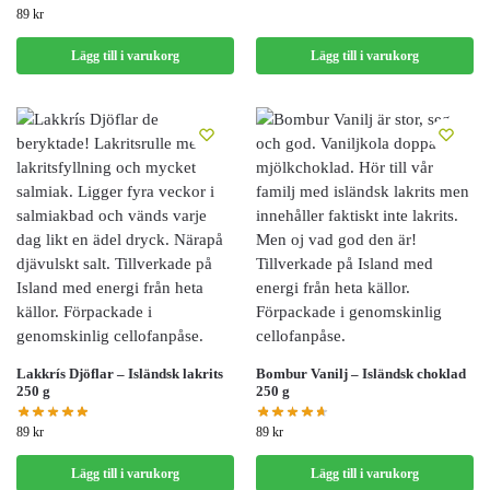
89
kr
Lägg till i varukorg
Lägg till i varukorg
Nödvändiga
Dessa kakor
går inte att
välja bort. De
behövs för att
hemsidan
över huvud
taget ska
fungera.
Statistik
För att vi ska
kunna
Lakkrís Djöflar – Isländsk lakrits
Bombur Vanilj – Isländsk choklad
förbättra
250 g
250 g
hemsidans
funktionalitet
89
kr
89
kr
och
uppbyggnad,
Lägg till i varukorg
Lägg till i varukorg
baserat på