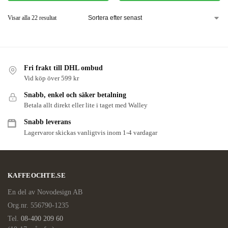
med dig av dina
intressen och ditt
Visar alla 22 resultat
beteende när du
surfar ökar du
chansen att få se
personligt
anpassat innehåll
och erbjudanden.
Fri frakt till DHL ombud
Vid köp över 599 kr
Snabb, enkel och säker betalning
Betala allt direkt eller lite i taget med Walley
Snabb leverans
Lagervaror skickas vanligtvis inom 1-4 vardagar
KAFFEOCHTE.SE
En del av Novodesign AB
Org.nr. 556790-1235
Tel.
08-400 209 60