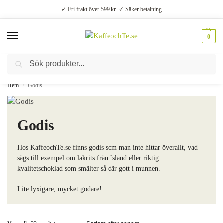
✓ Fri frakt över 599 kr ✓ Säker betalning
0
Sök
Välsmakande vardagslyx –
Kaffe, te, kryddor och godis
Hem
Godis
/
Godis
Hos KaffeochTe.se finns godis som man inte hittar överallt, vad
sägs till exempel om lakrits från Island eller riktig
kvalitetschoklad som smälter så där gott i munnen.
Lite lyxigare, mycket godare!