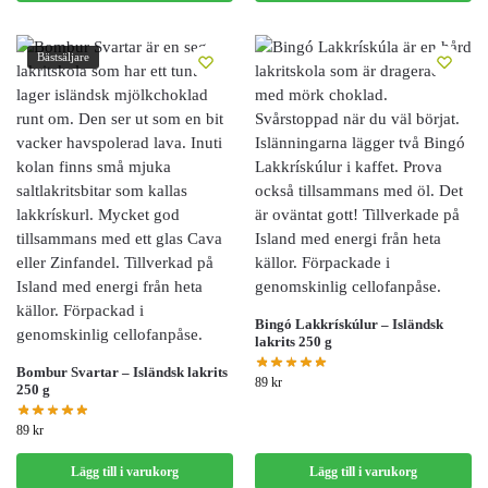
hur hemsidan
används.
Bästsäljare
Upplevelse
För att vår
hemsida ska
prestera så
bra som
möjligt
under ditt
besök. Om
du nekar de
här kakorna
kommer viss
funktionalitet
Bingó Lakkrískúlur – Isländsk
att försvinna
lakrits 250 g
från
Bombur Svartar – Isländsk lakrits
hemsidan.
89
kr
250 g
89
kr
Marknadsföring
Genom att dela
Lägg till i varukorg
Lägg till i varukorg