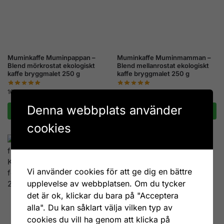
Muminkaffe Muminpappan –
Muminkaffe Muminmamman –
Blend mörkrostat ekologiskt
Blend mellanrostat ekologiskt
kaffe bryggmalet 250 g
kaffe bryggmalet 250 g
109
kr
109
kr
Denna webbplats använder
Lägg till i varukorg
Lägg till i varukorg
cookies
Vi använder cookies för att ge dig en bättre
upplevelse av webbplatsen. Om du tycker
det är ok, klickar du bara på "Acceptera
alla". Du kan såklart välja vilken typ av
cookies du vill ha genom att klicka på