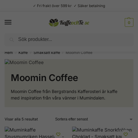
✓ Fri frakt över 599 kr ✓ Säker betalning
0
Sök
Välsmakande vardagslyx –
Kaffe, te, kryddor och godis
Hem
Kaffe
Smaksatt kaffe
Moomin Coffee
/
/
/
Moomin Coffee
Moomin Coffee från Bergstrands Kafferosteri är kaffe
med inspiration från våra vänner i Mumindalen.
Visar alla 5 resultat