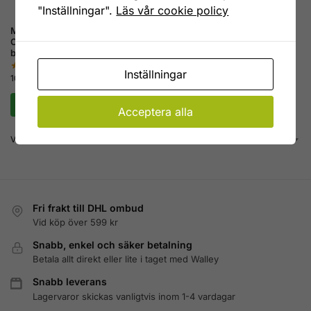
"Inställningar".
Läs vår cookie policy
Muminkaffe Lilla My Salted
Caramel – Smaksatt kaffe
bryggmalet 250 g
Inställningar
109
kr
Lägg till i varukorg
Acceptera alla
Visar alla 5 resultat
Fri frakt till DHL ombud
Vid köp över 599 kr
Snabb, enkel och säker betalning
Betala allt direkt eller lite i taget med Walley
Snabb leverans
Lagervaror skickas vanligtvis inom 1-4 vardagar