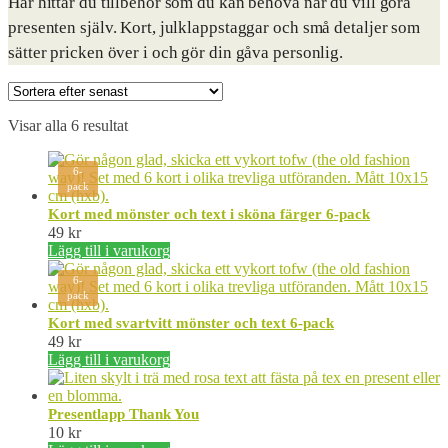
Här hittar du tillbehör som du kan behöva när du vill göra
presenten själv. Kort, julklappstaggar och små detaljer som
sätter pricken över i och gör din gåva personlig.
Sortera
Visar alla 6 resultat
efter
senaste
6-
pack
Kort med mönster och text i sköna färger 6-pack
49
kr
Lägg till i varukorg
6-
pack
Kort med svartvitt mönster och text 6-pack
49
kr
Lägg till i varukorg
Presentlapp Thank You
10
kr