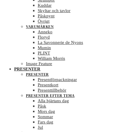
Strumpor
Kuddar
Skyltar och tavlor
Påskpynt
Övrigt
VARUMÄRKEN
Anneko
Floryd
La Savonnerie de Nyons
Mumin
PLINT
William Morris
Image Feature
PRESENTER
PRESENTER
Presentförpackningar
Presentkort
Presenttillbehör
PRESENTER EFTER TEMA
Alla hjärtans dag
Påsk
Mors dag
Sommar
Fars dag
Jul