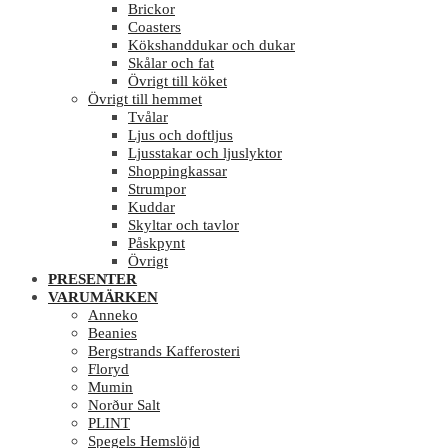
Brickor
Coasters
Kökshanddukar och dukar
Skålar och fat
Övrigt till köket
Övrigt till hemmet
Tvålar
Ljus och doftljus
Ljusstakar och ljuslyktor
Shoppingkassar
Strumpor
Kuddar
Skyltar och tavlor
Påskpynt
Övrigt
PRESENTER
VARUMÄRKEN
Anneko
Beanies
Bergstrands Kafferosteri
Floryd
Mumin
Norður Salt
PLINT
Spegels Hemslöjd