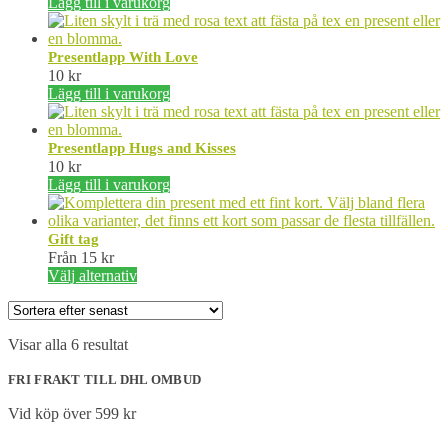
Lägg till i varukorg
Presentlapp With Love
10
kr
Lägg till i varukorg
Presentlapp Hugs and Kisses
10
kr
Lägg till i varukorg
Gift tag
Från
15
kr
Den
Välj alternativ
här
produkten
har
Sortera
Visar alla 6 resultat
flera
efter
varianter.
senaste
FRI FRAKT TILL DHL OMBUD
De
olika
Vid köp över 599 kr
alternativen
kan