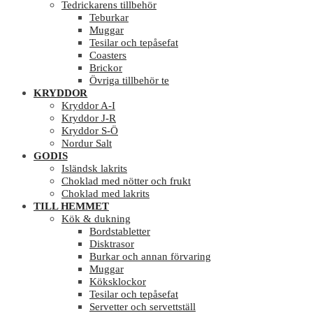
Tedrickarens tillbehör
Teburkar
Muggar
Tesilar och tepåsefat
Coasters
Brickor
Övriga tillbehör te
KRYDDOR
Kryddor A-I
Kryddor J-R
Kryddor S-Ö
Nordur Salt
GODIS
Isländsk lakrits
Choklad med nötter och frukt
Choklad med lakrits
TILL HEMMET
Kök & dukning
Bordstabletter
Disktrasor
Burkar och annan förvaring
Muggar
Köksklockor
Tesilar och tepåsefat
Servetter och servettställ