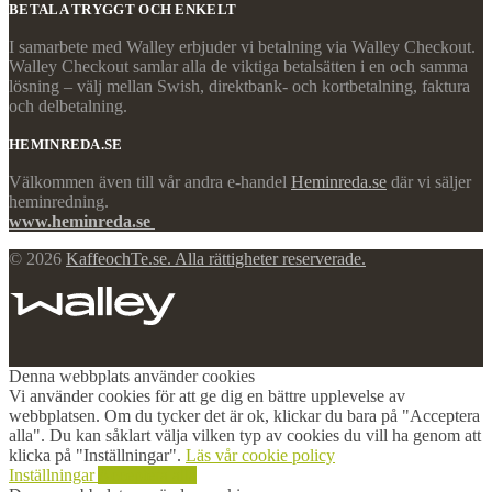
BETALA TRYGGT OCH ENKELT
I samarbete med Walley erbjuder vi betalning via Walley Checkout.
Walley Checkout samlar alla de viktiga betalsätten i en och samma
lösning – välj mellan Swish, direktbank- och kortbetalning, faktura
och delbetalning.
HEMINREDA.SE
Välkommen även till vår andra e-handel
Heminreda.se
där vi säljer
heminredning.
www.heminreda.se
© 2026
KaffeochTe.se. Alla rättigheter reserverade.
Denna webbplats använder cookies
Vi använder cookies för att ge dig en bättre upplevelse av
webbplatsen. Om du tycker det är ok, klickar du bara på "Acceptera
alla". Du kan såklart välja vilken typ av cookies du vill ha genom att
klicka på "Inställningar".
Läs vår cookie policy
Inställningar
Acceptera alla