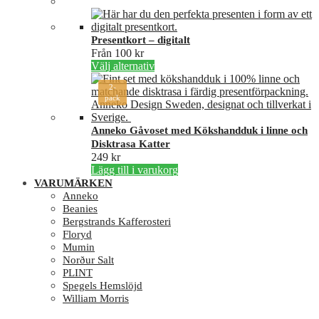
Presentkort – digitalt
Från
100
kr
Den
Välj alternativ
här
2-
produkten
pack
har
flera
varianter.
Anneko Gåvoset med Kökshandduk i linne och
De
Disktrasa Katter
olika
249
kr
alternativen
Lägg till i varukorg
kan
VARUMÄRKEN
väljas
Anneko
på
Beanies
produktsidan
Bergstrands Kafferosteri
Floryd
Mumin
Norður Salt
PLINT
Spegels Hemslöjd
William Morris