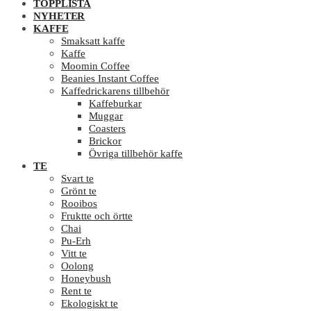
TOPPLISTA
NYHETER
KAFFE
Smaksatt kaffe
Kaffe
Moomin Coffee
Beanies Instant Coffee
Kaffedrickarens tillbehör
Kaffeburkar
Muggar
Coasters
Brickor
Övriga tillbehör kaffe
TE
Svart te
Grönt te
Rooibos
Fruktte och örtte
Chai
Pu-Erh
Vitt te
Oolong
Honeybush
Rent te
Ekologiskt te