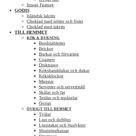
Image Feature
GODIS
Isländsk lakrits
Choklad med nötter och frukt
Choklad med lakrits
TILL HEMMET
KÖK & DUKNING
Bordstabletter
Brickor
Burkar och förvaring
Coasters
Disktrasor
Kökshanddukar och dukar
Köksklockor
Muggar
Servetter och servettställ
Skålar och fat
Tesilar och tepåsefat
Övrigt
ÖVRIGT TILL HEMMET
Tvålar
Ljus och doftljus
Ljusstakar och ljuslyktor
Shoppingkassar