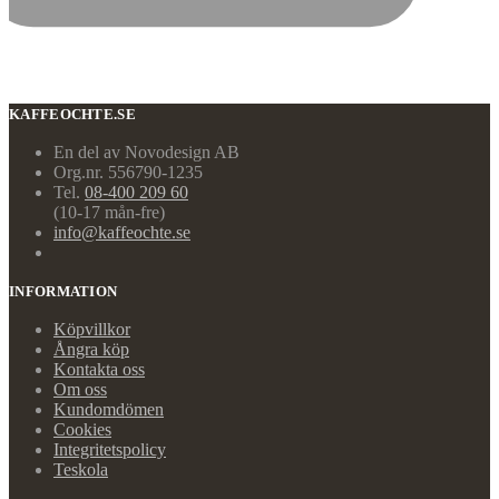
KAFFEOCHTE.SE
En del av Novodesign AB
Org.nr. 556790-1235
Tel.
08-400 209 60
(10-17 mån-fre)
info@kaffeochte.se
INFORMATION
Köpvillkor
Ångra köp
Kontakta oss
Om oss
Kundomdömen
Cookies
Integritetspolicy
Teskola