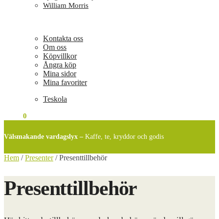
William Morris
Kontakta oss
Om oss
Köpvillkor
Ångra köp
Mina sidor
Mina favoriter
Teskola
0
KR
0
Välsmakande vardagslyx –
Kaffe, te, kryddor och godis
Hem
/
Presenter
/
Presenttillbehör
Presenttillbehör