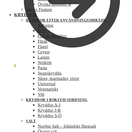
Övriga tillbehör te
Image Feature
KRYDDOR
KRYDDOR EFTER ANVÄNDNINGSOMRÅDE
Bakning
BBQ
Fisk & Skaldjur
Fläsk
Fågel
Grytor
Lamm
Nötkött
0
KR
0
Pasta
Snapskrydda
Såser, marinader, röror
Universal
Vegetariskt
Vilt
KRYDDOR I BOKSTAVSORDNING
Kryddor A-I
Kryddor J-R
Kryddor S-Ö
SALT
Norður Salt – Isländskt flingsalt
Övrigt salt