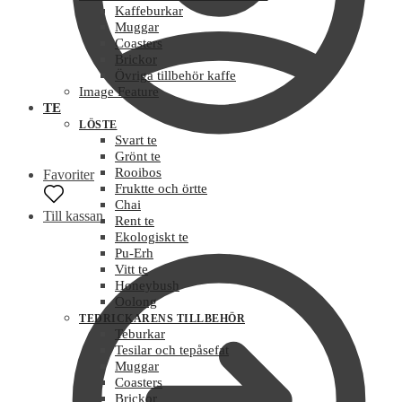
Kaffeburkar
Muggar
Coasters
Brickor
Övriga tillbehör kaffe
Image Feature
TE
LÖSTE
Svart te
Grönt te
Rooibos
Favoriter
Fruktte och örtte
Chai
Till kassan
Rent te
Ekologiskt te
Pu-Erh
Vitt te
Honeybush
Oolong
TEDRICKARENS TILLBEHÖR
Teburkar
Tesilar och tepåsefat
Muggar
Coasters
Brickor