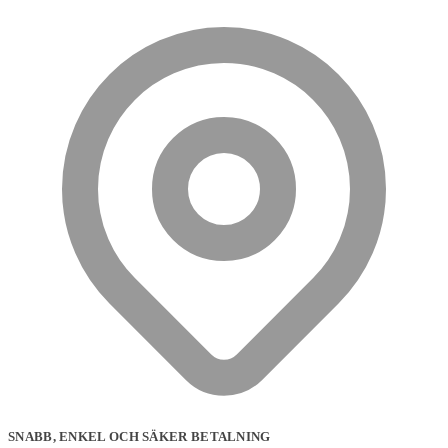
väljas
på
produktsidan
SNABB, ENKEL OCH SÄKER BETALNING