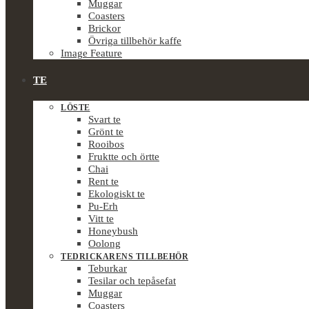
Muggar
Coasters
Brickor
Övriga tillbehör kaffe
Image Feature
TE
LÖSTE
Svart te
Grönt te
Rooibos
Fruktte och örtte
Chai
Rent te
Ekologiskt te
Pu-Erh
Vitt te
Honeybush
Oolong
TEDRICKARENS TILLBEHÖR
Teburkar
Tesilar och tepåsefat
Muggar
Coasters