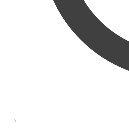
0
KR
0