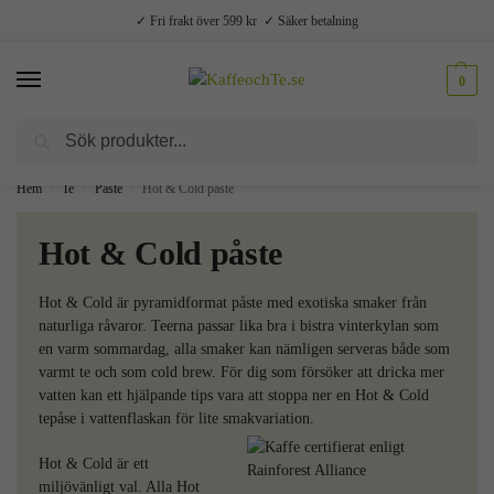
✓ Fri frakt över 599 kr ✓ Säker betalning
0
Sök
Välsmakande vardagslyx –
Kaffe, te, kryddor och godis
Hem
Te
Påste
Hot & Cold påste
/
/
/
Hot & Cold påste
Hot & Cold är pyramidformat påste med exotiska smaker från
naturliga råvaror. Teerna passar lika bra i bistra vinterkylan som
en varm sommardag, alla smaker kan nämligen serveras både som
varmt te och som cold brew. För dig som försöker att dricka mer
vatten kan ett hjälpande tips vara att stoppa ner en Hot & Cold
tepåse i vattenflaskan för lite smakvariation.
Hot & Cold är ett
miljövänligt val. Alla Hot