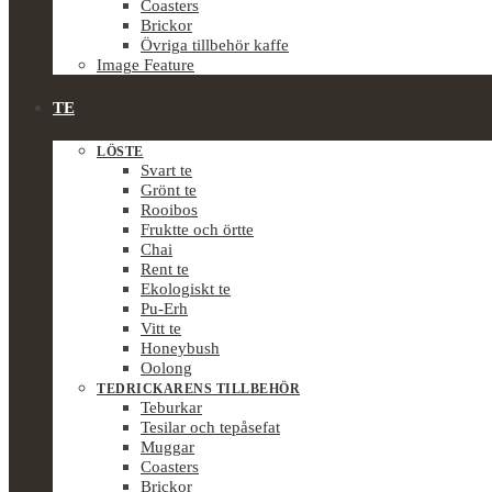
Coasters
Brickor
Övriga tillbehör kaffe
Image Feature
TE
LÖSTE
Svart te
Grönt te
Rooibos
Fruktte och örtte
Chai
Rent te
Ekologiskt te
Pu-Erh
Vitt te
Honeybush
Oolong
TEDRICKARENS TILLBEHÖR
Teburkar
Tesilar och tepåsefat
Muggar
Coasters
Brickor