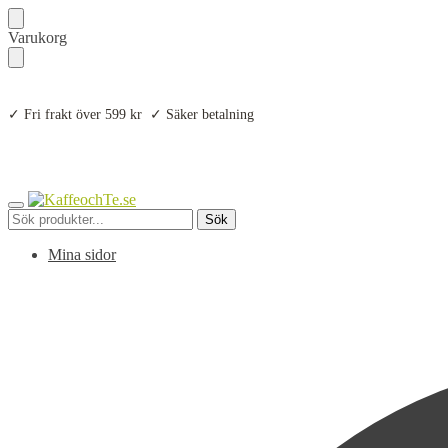
Skip
Skip
Varukorg
to
to
navigation
content
✓ Fri frakt över 599 kr ✓ Säker betalning
Sök
Sök
efter:
Mina sidor