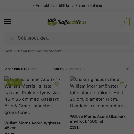
✓ Fri frakt över 599 kr ✓ Säker betalning
0
Sök
Välsmakande vardagslyx –
Kaffe, te, kryddor och godis
Hem
Produkter märkta ”Acorn”
/
Visar alla 6 resultat
Nyhet
William Morris Acorn Glasburk
med lock 1500 ml
William Morris Acorn tygkasse
239
kr
45 cm
159
kr