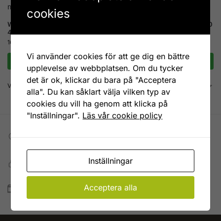
cookies
William Morris Acorn grön Mugg
William Morris Acorn Mugg 400
400 ml
ml
169
kr
169
kr
Vi använder cookies för att ge dig en bättre
Lägg till i varukorg
Lägg till i varukorg
upplevelse av webbplatsen. Om du tycker
det är ok, klickar du bara på "Acceptera
Visar alla 6 resultat
alla". Du kan såklart välja vilken typ av
cookies du vill ha genom att klicka på
"Inställningar".
Läs vår cookie policy
Fri frakt till DHL ombud
Vid köp över 599 kr
Inställningar
Snabb, enkel och säker betalning
Betala allt direkt eller lite i taget med Walley
Acceptera alla
Snabb leverans
Lagervaror skickas vanligtvis inom 1-4 vardagar