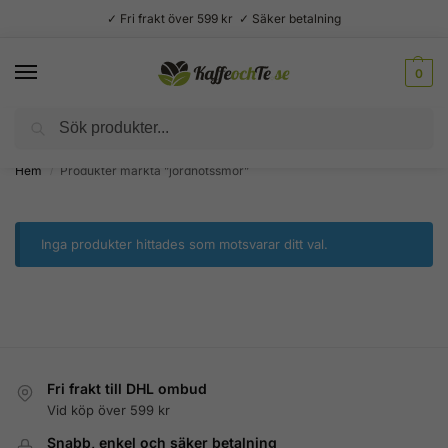
✓ Fri frakt över 599 kr ✓ Säker betalning
0
Sök
Välsmakande vardagslyx –
Kaffe, te, kryddor och godis
Hem
Produkter märkta ”jordnötssmör”
/
Inga produkter hittades som motsvarar ditt val.
Fri frakt till DHL ombud
Vid köp över 599 kr
Snabb, enkel och säker betalning