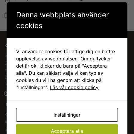
Betala allt direkt eller lite i taget med Walley
Denna webbplats använder
Snabb leverans
Lagervaror skickas vanligtvis inom 1-4 vardagar
cookies
KAFFEOCHTE.SE
Vi använder cookies för att ge dig en bättre
En del av Novodesign AB
upplevelse av webbplatsen. Om du tycker
Org.nr. 556790-1235
det är ok, klickar du bara på "Acceptera
Tel.
08-400 209 60
alla". Du kan såklart välja vilken typ av
(10-17 mån-fre)
cookies du vill ha genom att klicka på
info@kaffeochte.se
"Inställningar".
Läs vår cookie policy
INFORMATION
Inställningar
Köpvillkor
Ångra köp
Kontakta oss
Acceptera alla