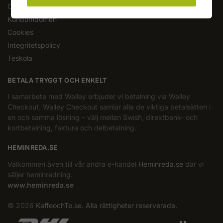
Om oss
Kundomdömen
Cookies
Integritetspolicy
Teskola
BETALA TRYGGT OCH ENKELT
I samarbete med Walley erbjuder vi betalning via Walley
Checkout. Walley Checkout samlar alla de viktiga betalsätten i
en och samma lösning – välj mellan Swish, direktbank- och
kortbetalning, faktura och delbetalning.
HEMINREDA.SE
Välkommen även till vår andra e-handel
Heminreda.se
där vi
säljer heminredning.
www.heminreda.se
© 2026
KaffeochTe.se. Alla rättigheter reserverade.