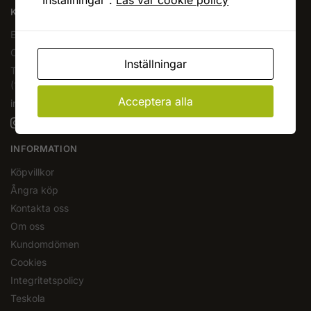
"Inställningar".
Läs vår cookie policy
KAFFEOCHTE.SE
En del av Novodesign AB
Org.nr. 556790-1235
Inställningar
Tel.
08-400 209 60
(10-17 mån-fre)
Acceptera alla
info@kaffeochte.se
INFORMATION
Köpvillkor
Ångra köp
Kontakta oss
Om oss
Kundomdömen
Cookies
Integritetspolicy
Teskola