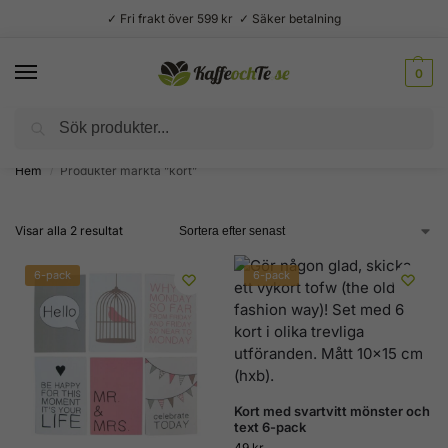
✓ Fri frakt över 599 kr ✓ Säker betalning
0
Sök
Välsmakande vardagslyx –
Kaffe, te, kryddor och godis
Hem
Produkter märkta ”kort”
/
Visar alla 2 resultat
6-pack
6-pack
Kort med svartvitt mönster och
text 6-pack
49
kr