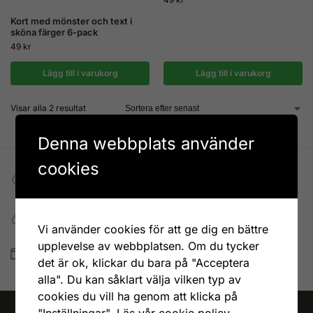
Kort med mönster och text i
sköna färger 6-pack
49
kr
Lägg till i varukorg
Lägg till i varukorg
Visar alla 2 resultat
Denna webbplats använder
cookies
Fri frakt till DHL ombud
Vid köp över 599 kr
Snabb, enkel och säker betalning
Vi använder cookies för att ge dig en bättre
Betala allt direkt eller lite i taget med Walley
upplevelse av webbplatsen. Om du tycker
Snabb leverans
det är ok, klickar du bara på "Acceptera
Lagervaror skickas vanligtvis inom 1-4 vardagar
alla". Du kan såklart välja vilken typ av
cookies du vill ha genom att klicka på