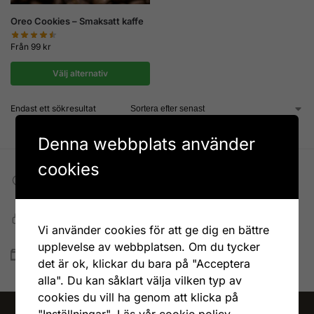
Oreo Cookies – Smaksatt kaffe
Från
99
kr
Välj alternativ
Endast ett sökresultat
Denna webbplats använder
cookies
Fri frakt till DHL ombud
Vid köp över 599 kr
Snabb, enkel och säker betalning
Vi använder cookies för att ge dig en bättre
Betala allt direkt eller lite i taget med Walley
upplevelse av webbplatsen. Om du tycker
Snabb leverans
det är ok, klickar du bara på "Acceptera
Lagervaror skickas vanligtvis inom 1-4 vardagar
alla". Du kan såklart välja vilken typ av
cookies du vill ha genom att klicka på