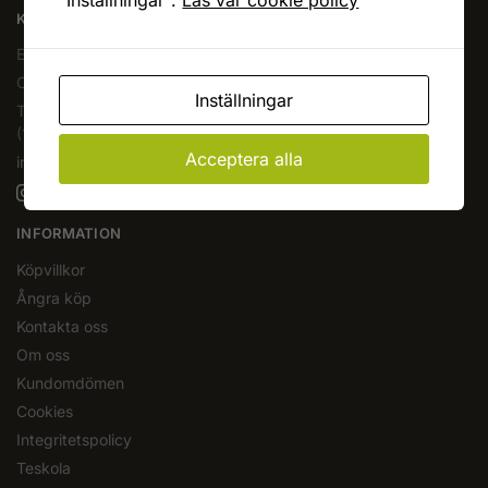
"Inställningar".
Läs vår cookie policy
KAFFEOCHTE.SE
En del av Novodesign AB
Org.nr. 556790-1235
Inställningar
Tel.
08-400 209 60
(10-17 mån-fre)
Acceptera alla
info@kaffeochte.se
INFORMATION
Köpvillkor
Ångra köp
Kontakta oss
Om oss
Kundomdömen
Cookies
Integritetspolicy
Teskola