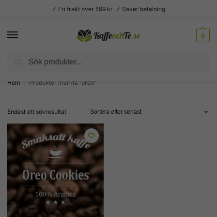
✓ Fri frakt över 599 kr ✓ Säker betalning
0
Sök
Välsmakande vardagslyx –
Kaffe, te, kryddor och godis
Hem
Produkter märkta ”oreo”
/
Endast ett sökresultat