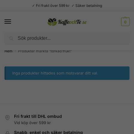
✓ Fri frakt över 599 kr ✓ Säker betalning
0
Sök
Välsmakande vardagslyx –
Kaffe, te, kryddor och godis
Hem
Produkter märkta ”torkad frukt”
/
Inga produkter hittades som motsvarar ditt val.
Fri frakt till DHL ombud
Vid köp över 599 kr
Snabb, enkel och säker betalning