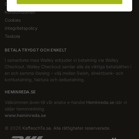
Om oss
Kundomdömen
Cookies
Integritetspolicy
Teskola
BETALA TRYGGT OCH ENKELT
I samarbete med Walley erbjuder vi betalning via Walley
Checkout. Walley Checkout samlar alla de viktiga betalsätten i
en och samma lösning – välj mellan Swish, direktbank- och
kortbetalning, faktura och delbetalning.
HEMINREDA.SE
Välkommen även till vår andra e-handel
Heminreda.se
där vi
säljer heminredning.
www.heminreda.se
© 2026
KaffeochTe.se. Alla rättigheter reserverade.