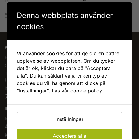
Betala allt direkt eller lite i taget med Walley
Denna webbplats använder
Snabb leverans
Lagervaror skickas vanligtvis inom 1-4 vardagar
cookies
KAFFEOCHTE.SE
Vi använder cookies för att ge dig en bättre
En del av Novodesign AB
upplevelse av webbplatsen. Om du tycker
Org.nr. 556790-1235
det är ok, klickar du bara på "Acceptera
Tel.
08-400 209 60
alla". Du kan såklart välja vilken typ av
(10-17 mån-fre)
cookies du vill ha genom att klicka på
info@kaffeochte.se
"Inställningar".
Läs vår cookie policy
INFORMATION
Inställningar
Köpvillkor
Ångra köp
Kontakta oss
Acceptera alla