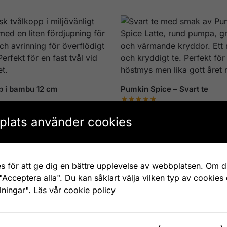
p i bambu 12 cm
Pumkin Spice – Svart te
Från
40
kr
lats använder cookies
s för att ge dig en bättre upplevelse av webbplatsen. Om du
"Acceptera alla". Du kan såklart välja vilken typ av cookies
Morris Strawberry Thief
William Morris Pimpernel Gl
k med lock 1500 ml
med lock 850 ml
llningar".
Läs vår cookie policy
169
kr