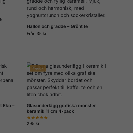
e
Hallon och grädde – Grönt te
Från
35
kr
4-pack
t Eko –
Glasunderlägg grafiska mönster
keramik 11 cm 4-pack
295
kr