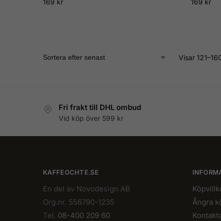
169
kr
169
kr
Visar 121–160
Fri frakt till DHL ombud
Vid köp över 599 kr
KAFFEOCHTE.SE
INFORM
En del av Novodesign AB
Köpvillk
Org.nr. 556790-1235
Ångra k
Tel.
08-400 209 60
Kontakt