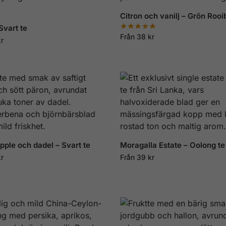
Citron och vanilj – Grön Rooi
Svart te
Från
38
kr
kr
pple och dadel – Svart te
Moragalla Estate – Oolong te
kr
Från
39
kr