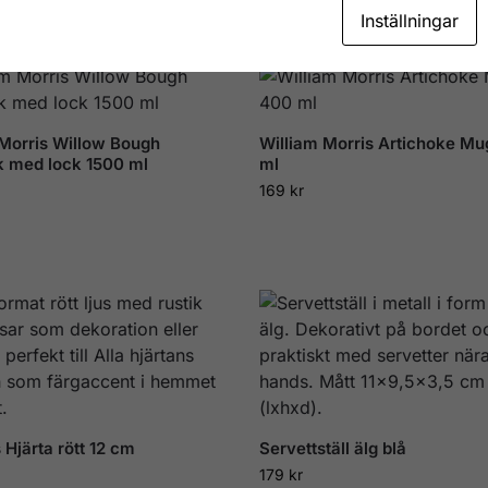
Inställningar
 Morris Willow Bough
William Morris Artichoke M
k med lock 1500 ml
ml
169
kr
s Hjärta rött 12 cm
Servettställ älg blå
179
kr