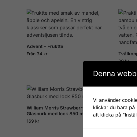
Advent – Fruktte
Tvålkop
Från
34
kr
89
kr
Denna webbp
Vi använder cookie
klickar du bara på 
William Morris Strawberry Thief
William 
Glasburk med lock 850 ml
Glasbur
att klicka på "Instä
169
kr
239
kr