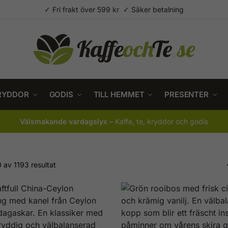
✓ Fri frakt över 599 kr ✓ Säker betalning
RYDDOR
GODIS
TILL HEMMET
PRESENTER
Välsmakande vardagslyx –
Kaffe, te, kryddor och godis
 av 1193 resultat