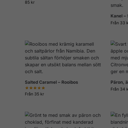
85
kr
Kanel – 
Från
33
Salted Caramel – Rooibos
Päron, ä
Från
34
Från
35
kr