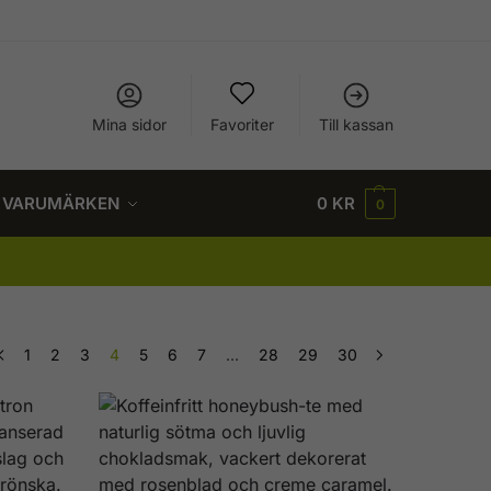
Mina sidor
Favoriter
Till kassan
VARUMÄRKEN
0
KR
0
1
2
3
4
5
6
7
…
28
29
30