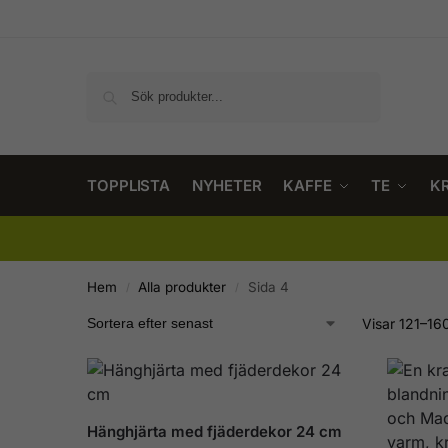
Sök
TOPPLISTA
NYHETER
KAFFE
TE
K
Hem
Alla produkter
Sida 4
/
/
Visar 121–160
Hänghjärta med fjäderdekor 24 cm