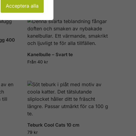
Acceptera alla
ugg 400
Kanelbulle – Svart te
Från
40
kr
Teburk Cool Cats 10 cm
79
kr