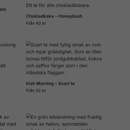
bos
Chokladkaka – Honeybush
Från
43
kr
Irish Morning – Svart te
Från
32
kr