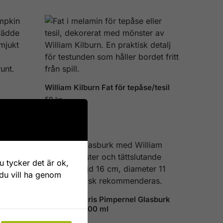
William Kilburn Fat för tepåse/tesil
59
kr
 tycker det är ok,
 du vill ha genom
asburk
William Morris Pimpernel Glasburk
med lock 1200 ml
199
kr