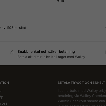
79
kr
 av 1193 resultat
Snabb, enkel och säker betalning
Betala allt direkt eller lite i taget med Walley
ATION
BETALA TRYGGT OCH ENKELT
or
I samarbete med Walley erbj
betalning via Walley Checkou
öp
Walley Checkout samlar alla
a oss