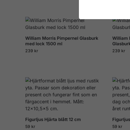
William Morris Pimpernel Glasburk
William
med lock 1500 ml
Glasbur
239
kr
239
kr
Figurljus Hjärta blått 12 cm
Figurlju
59
kr
59
kr