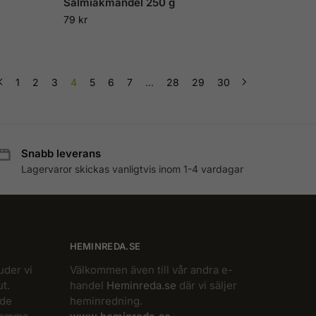
Salmiakmandel 250 g
79
kr
1
2
3
4
5
6
7
…
28
29
30
Snabb leverans
Lagervaror skickas vanligtvis inom 1-4 vardagar
HEMINREDA.SE
uder vi
Välkommen även till vår andra e-
t.
handel
Heminreda.se
där vi säljer
 de
heminredning.