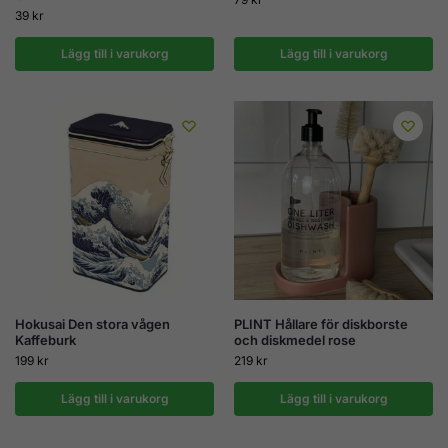
39
kr
Lägg till i varukorg
Lägg till i varukorg
Hokusai Den stora vågen
PLINT Hållare för diskborste
Kaffeburk
och diskmedel rose
199
kr
219
kr
Lägg till i varukorg
Lägg till i varukorg