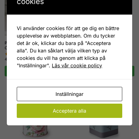
cookies
Vi använder cookies för att ge dig en bättre
upplevelse av webbplatsen. Om du tycker
det är ok, klickar du bara på "Acceptera
PLINT Brödbox retrostil
Teburk English Rose aprikos
Chrome
13,5 cm
alla". Du kan såklart välja vilken typ av
99
kr
cookies du vill ha genom att klicka på
429
kr
"Inställningar".
Läs vår cookie policy
Lägg till i varukorg
Lägg till i varukorg
Inställningar
Acceptera alla