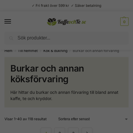
✓ Fri frakt över 599 kr ✓ Säker betalning
0
Sök
Välsmakande vardagslyx –
Kaffe, te, kryddor och godis
Hem
Till hemmet
Kök & dukning
Burkar och annan förvaring
/
/
/
Burkar och annan
köksförvaring
Här hittar du burkar och annan förvaring till bland annat
kaffe, te och kryddor.
Visar 1–40 av 118 resultat