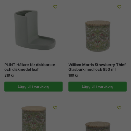
PLINT Hållare för diskborste
William Morris Strawberry Thief
och diskmedel leaf
Glasburk med lock 850 ml
219
kr
169
kr
Lägg till i varukorg
Lägg till i varukorg