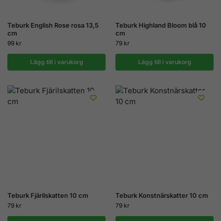
Teburk English Rose rosa 13,5
Teburk Highland Bloom blå 10
cm
cm
99
kr
79
kr
Lägg till i varukorg
Lägg till i varukorg
Teburk Fjärilskatten 10 cm
Teburk Konstnärskatter 10 cm
79
kr
79
kr