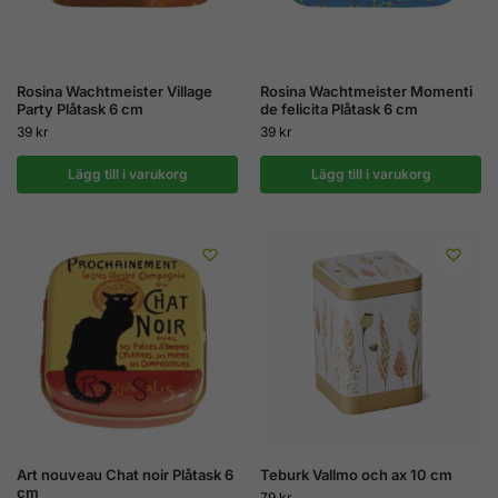
Rosina Wachtmeister Village
Rosina Wachtmeister Momenti
Party Plåtask 6 cm
de felicita Plåtask 6 cm
39
kr
39
kr
Lägg till i varukorg
Lägg till i varukorg
Art nouveau Chat noir Plåtask 6
Teburk Vallmo och ax 10 cm
cm
79
kr