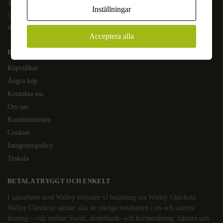
Tel.
08-400 209 60
Inställningar
(10-17 mån-fre)
info@kaffeochte.se
Acceptera alla
INFORMATION
Köpvillkor
Ångra köp
Kontakta oss
Om oss
Kundomdömen
Cookies
Integritetspolicy
Teskola
BETALA TRYGGT OCH ENKELT
I samarbete med Walley erbjuder vi betalning via Walley Checkout.
Walley Checkout samlar alla de viktiga betalsätten i en och samma
lösning – välj mellan Swish, direktbank- och kortbetalning, faktura och