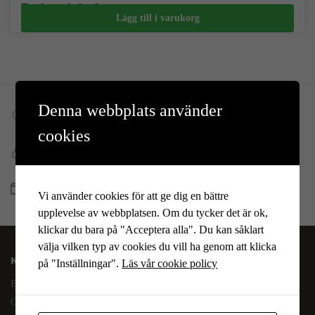
Teadventskalender
Lägg till i varukorg
300
kr
369
kr
Denna webbplats använder
Fri frakt till DHL ombud
Vid köp över 599 kr
cookies
Snabb, enkel och säker betalning
Betala allt direkt eller lite i taget med Walley
Snabb leverans
Vi använder cookies för att ge dig en bättre
Lagervaror skickas vanligtvis inom 1-4 vardagar
upplevelse av webbplatsen. Om du tycker det är ok,
klickar du bara på "Acceptera alla". Du kan såklart
välja vilken typ av cookies du vill ha genom att klicka
KAFFEOCHTE.SE
på "Inställningar".
Läs vår cookie policy
En del av Novodesign AB
Org.nr. 556790-1235