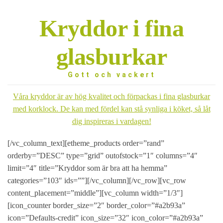
Kryddor i fina
Nödvändiga
glasburkar
Dessa kakor
går inte att
välja bort. De
Gott och vackert
behövs för att
hemsidan
Våra kryddor är av hög kvalitet och förpackas i fina glasburkar
över huvud
taget ska
med korklock. De kan med fördel kan stå synliga i köket, så låt
fungera.
dig inspireras i vardagen!
[/vc_column_text][etheme_products order=”rand”
Statistik
orderby=”DESC” type=”grid” outofstock=”1″ columns=”4″
För att vi ska
kunna
limit=”4″ title=”Kryddor som är bra att ha hemma”
förbättra
categories=”103″ ids=””][/vc_column][/vc_row][vc_row
hemsidans
funktionalitet
content_placement=”middle”][vc_column width=”1/3″]
och
[icon_counter border_size=”2″ border_color=”#a2b93a”
uppbyggnad,
icon=”Defaults-credit” icon_size=”32″ icon_color=”#a2b93a”
baserat på