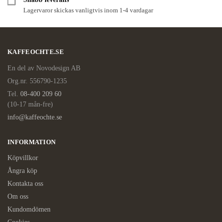
Lagervaror skickas vanligtvis inom 1-4 vardagar
KAFFEOCHTE.SE
En del av Novodesign AB
Org.nr. 556790-1235
Tel.
08-400 209 60
(10-17 mån-fre)
info@kaffeochte.se
INFORMATION
Köpvillkor
Ångra köp
Kontakta oss
Om oss
Kundomdömen