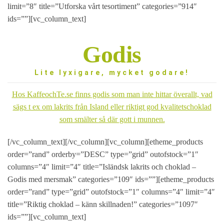
limit=”8″ title=”Utforska vårt tesortiment” categories=”914″
ids=””][vc_column_text]
Godis
Lite lyxigare, mycket godare!
Hos KaffeochTe.se finns godis som man inte hittar överallt, vad
sägs t ex om lakrits från Island eller riktigt god kvalitetschoklad
som smälter så där gott i munnen.
[/vc_column_text][/vc_column][vc_column][etheme_products
order=”rand” orderby=”DESC” type=”grid” outofstock=”1″
columns=”4″ limit=”4″ title=”Isländsk lakrits och choklad –
Godis med mersmak” categories=”109″ ids=””][etheme_products
order=”rand” type=”grid” outofstock=”1″ columns=”4″ limit=”4″
title=”Riktig choklad – känn skillnaden!” categories=”1097″
ids=””][vc_column_text]