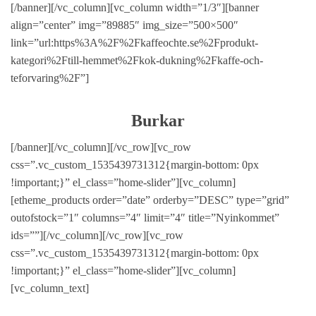
[/banner][/vc_column][vc_column width=”1/3″][banner
align=”center” img=”89885″ img_size=”500×500″
link=”url:https%3A%2F%2Fkaffeochte.se%2Fprodukt-
kategori%2Ftill-hemmet%2Fkok-dukning%2Fkaffe-och-
teforvaring%2F”]
Burkar
[/banner][/vc_column][/vc_row][vc_row
css=”.vc_custom_1535439731312{margin-bottom: 0px
!important;}” el_class=”home-slider”][vc_column]
[etheme_products order=”date” orderby=”DESC” type=”grid”
outofstock=”1″ columns=”4″ limit=”4″ title=”Nyinkommet”
ids=””][/vc_column][/vc_row][vc_row
css=”.vc_custom_1535439731312{margin-bottom: 0px
!important;}” el_class=”home-slider”][vc_column]
[vc_column_text]