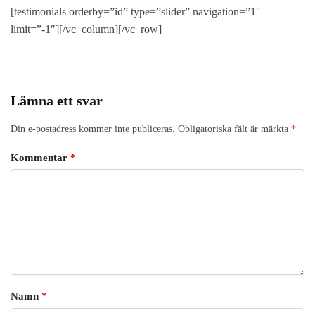
med dig av dina
[testimonials orderby=”id” type=”slider” navigation=”1″
intressen och ditt
beteende när du
limit=”-1″][/vc_column][/vc_row]
surfar ökar du
chansen att få se
personligt
anpassat innehåll
och erbjudanden.
Lämna ett svar
Din e-postadress kommer inte publiceras.
Obligatoriska fält är märkta
*
Kommentar
*
Namn
*