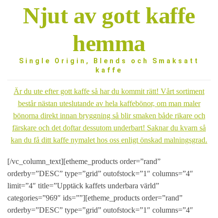
Njut av gott kaffe
hemma
Single Origin, Blends och Smaksatt
kaffe
Är du ute efter gott kaffe så har du kommit rätt! Vårt sortiment
består nästan uteslutande av hela kaffebönor, om man maler
bönorna direkt innan bryggning så blir smaken både rikare och
färskare och det doftar dessutom underbart! Saknar du kvarn så
kan du få ditt kaffe nymalet hos oss enligt önskad malningsgrad.
[/vc_column_text][etheme_products order=”rand”
orderby=”DESC” type=”grid” outofstock=”1″ columns=”4″
limit=”4″ title=”Upptäck kaffets underbara värld”
categories=”969″ ids=””][etheme_products order=”rand”
orderby=”DESC” type=”grid” outofstock=”1″ columns=”4″