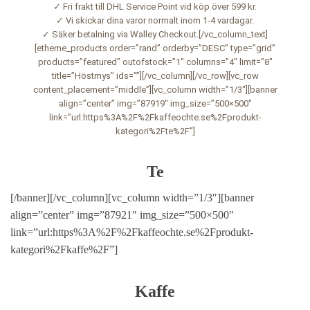
✓ Fri frakt till DHL Service Point vid köp över 599 kr.
✓ Vi skickar dina varor normalt inom 1-4 vardagar.
✓ Säker betalning via Walley Checkout.[/vc_column_text]
[etheme_products order=”rand” orderby=”DESC” type=”grid”
products=”featured” outofstock=”1″ columns=”4″ limit=”8″
title=”Höstmys” ids=””][/vc_column][/vc_row][vc_row
content_placement=”middle”][vc_column width=”1/3″][banner
align=”center” img=”87919″ img_size=”500×500″
link=”url:https%3A%2F%2Fkaffeochte.se%2Fprodukt-
kategori%2Fte%2F”]
Te
[/banner][/vc_column][vc_column width=”1/3″][banner
align=”center” img=”87921″ img_size=”500×500″
link=”url:https%3A%2F%2Fkaffeochte.se%2Fprodukt-
kategori%2Fkaffe%2F”]
Kaffe