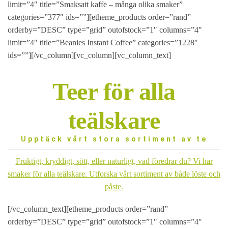
limit=”4″ title=”Smaksatt kaffe – många olika smaker”
categories=”377″ ids=””][etheme_products order=”rand”
orderby=”DESC” type=”grid” outofstock=”1″ columns=”4″
limit=”4″ title=”Beanies Instant Coffee” categories=”1228″
ids=””][/vc_column][vc_column][vc_column_text]
Teer för alla
teälskare
Upptäck vårt stora sortiment av te
Fruktigt, kryddigt, sött, eller naturligt, vad föredrar du? Vi har
smaker för alla teälskare. Utforska vårt sortiment av både löste och
påste.
[/vc_column_text][etheme_products order=”rand”
orderby=”DESC” type=”grid” outofstock=”1″ columns=”4″