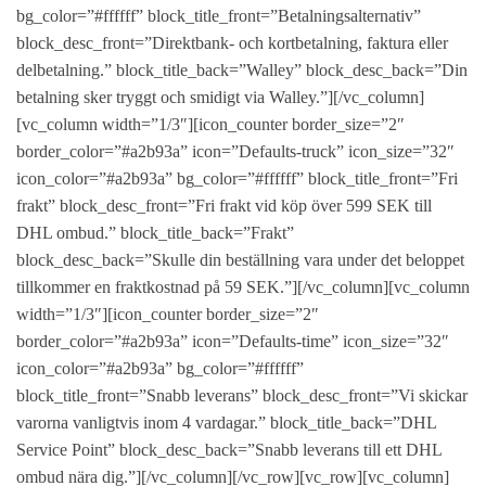
hur hemsidan
bg_color=”#ffffff” block_title_front=”Betalningsalternativ”
används.
block_desc_front=”Direktbank- och kortbetalning, faktura eller
delbetalning.” block_title_back=”Walley” block_desc_back=”Din
betalning sker tryggt och smidigt via Walley.”][/vc_column]
Upplevelse
För att vår
[vc_column width=”1/3″][icon_counter border_size=”2″
hemsida ska
border_color=”#a2b93a” icon=”Defaults-truck” icon_size=”32″
prestera så
icon_color=”#a2b93a” bg_color=”#ffffff” block_title_front=”Fri
bra som
möjligt
frakt” block_desc_front=”Fri frakt vid köp över 599 SEK till
under ditt
DHL ombud.” block_title_back=”Frakt”
besök. Om
block_desc_back=”Skulle din beställning vara under det beloppet
du nekar de
här kakorna
tillkommer en fraktkostnad på 59 SEK.”][/vc_column][vc_column
kommer viss
width=”1/3″][icon_counter border_size=”2″
funktionalitet
att försvinna
border_color=”#a2b93a” icon=”Defaults-time” icon_size=”32″
från
icon_color=”#a2b93a” bg_color=”#ffffff”
hemsidan.
block_title_front=”Snabb leverans” block_desc_front=”Vi skickar
varorna vanligtvis inom 4 vardagar.” block_title_back=”DHL
Marknadsföring
Service Point” block_desc_back=”Snabb leverans till ett DHL
Genom att dela
ombud nära dig.”][/vc_column][/vc_row][vc_row][vc_column]