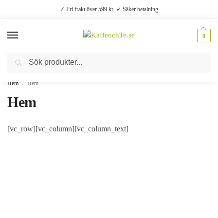
✓ Fri frakt över 599 kr ✓ Säker betalning
0
Sök
Välsmakande vardagslyx –
Kaffe, te, kryddor och godis
Hem
Hem
/
Hem
[vc_row][vc_column][vc_column_text]