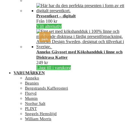
Presentkort – digitalt
Från
100
kr
Den
Välj alternativ
här
2-
produkten
pack
har
flera
varianter.
Anneko Gåvoset med Kökshandduk i linne och
De
Disktrasa Katter
olika
249
kr
alternativen
Lägg till i varukorg
kan
VARUMÄRKEN
väljas
Anneko
på
Beanies
produktsidan
Bergstrands Kafferosteri
Floryd
Mumin
Norður Salt
PLINT
Spegels Hemslöjd
William Morris