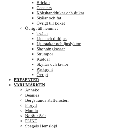
Brickor
Coasters
Kökshanddukar och dukar
Skålar och fat
Övrigt till köket
Övrigt till hemmet
Tvålar
Ljus och doftljus
Ljusstakar och ljuslyktor
Shoppingkassar
Strumpor
Kuddar
Skyltar och tavlor
Påskpynt
Övrigt
PRESENTER
VARUMÄRKEN
Anneko
Beanies
Bergstrands Kafferosteri
Floryd
Mumin
Norður Salt
PLINT
Spegels Hemslöjd