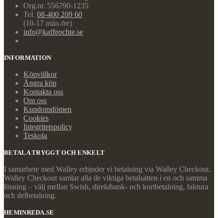
Org.nr. 556790-1235
Tel.
08-400 209 60
(10-17 mån-fre)
info@kaffeochte.se
INFORMATION
Köpvillkor
Ångra köp
Kontakta oss
Om oss
Kundomdömen
Cookies
Integritetspolicy
Teskola
BETALA TRYGGT OCH ENKELT
I samarbete med Walley erbjuder vi betalning via Walley Checkout.
Walley Checkout samlar alla de viktiga betalsätten i en och samma
lösning – välj mellan Swish, direktbank- och kortbetalning, faktura
och delbetalning.
HEMINREDA.SE