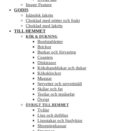
Image Feature
GODIS
Isländsk lakrits
Choklad med nötter och frukt
Choklad med lakrits
TILL HEMMET
KÖK & DUKNING
Bordstabletter
Brickor
Burkar och förvaring
Coasters
Disktrasor
Kökshanddukar och dukar
Köksklockor
Muggar
Servetter och servettställ
Skålar och fat
Tesilar och tepåsefat
Övrigt
ÖVRIGT TILL HEMMET
Tvålar
Ljus och doftljus
Ljusstakar och ljuslyktor
Shoppingkassar