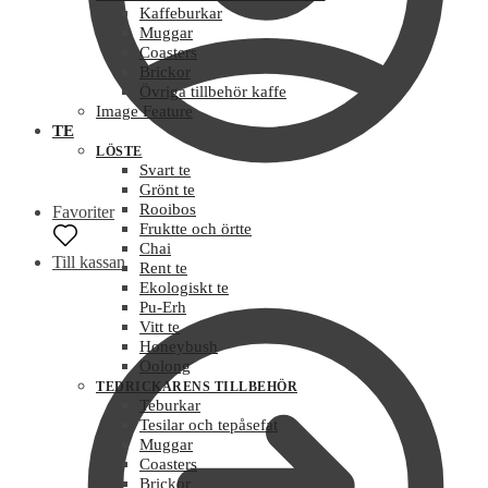
Kaffeburkar
Muggar
Coasters
Brickor
Övriga tillbehör kaffe
Image Feature
TE
LÖSTE
Svart te
Grönt te
Rooibos
Favoriter
Fruktte och örtte
Chai
Till kassan
Rent te
Ekologiskt te
Pu-Erh
Vitt te
Honeybush
Oolong
TEDRICKARENS TILLBEHÖR
Teburkar
Tesilar och tepåsefat
Muggar
Coasters
Brickor