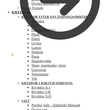
Övriga tillbehör te
Image Feature
KRYDDOR
KRYDDOR EFTER ANVÄNDNINGSOMRÅDE
Bakning
BBQ
Fisk & Skaldjur
Fläsk
Fågel
Grytor
Lamm
Nötkött
0
KR
0
Pasta
Snapskrydda
Såser, marinader, röror
Universal
Vegetariskt
Vilt
KRYDDOR I BOKSTAVSORDNING
Kryddor A-I
Kryddor J-R
Kryddor S-Ö
SALT
Norður Salt – Isländskt flingsalt
Övrigt salt