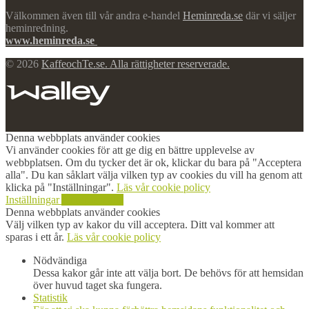
Välkommen även till vår andra e-handel
Heminreda.se
där vi säljer
heminredning.
www.heminreda.se
© 2026
KaffeochTe.se. Alla rättigheter reserverade.
Denna webbplats använder cookies
Vi använder cookies för att ge dig en bättre upplevelse av
webbplatsen. Om du tycker det är ok, klickar du bara på "Acceptera
alla". Du kan såklart välja vilken typ av cookies du vill ha genom att
klicka på "Inställningar".
Läs vår cookie policy
Inställningar
Acceptera alla
Denna webbplats använder cookies
Välj vilken typ av kakor du vill acceptera. Ditt val kommer att
sparas i ett år.
Läs vår cookie policy
Nödvändiga
Dessa kakor går inte att välja bort. De behövs för att hemsidan
över huvud taget ska fungera.
Statistik