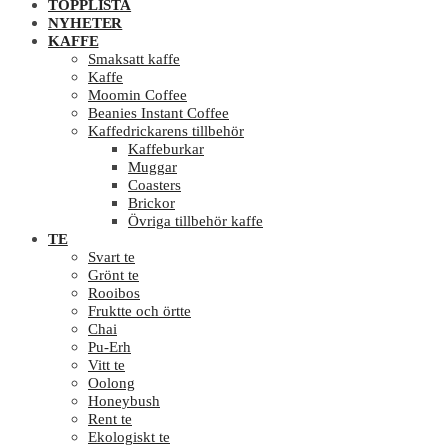
TOPPLISTA
NYHETER
KAFFE
Smaksatt kaffe
Kaffe
Moomin Coffee
Beanies Instant Coffee
Kaffedrickarens tillbehör
Kaffeburkar
Muggar
Coasters
Brickor
Övriga tillbehör kaffe
TE
Svart te
Grönt te
Rooibos
Fruktte och örtte
Chai
Pu-Erh
Vitt te
Oolong
Honeybush
Rent te
Ekologiskt te