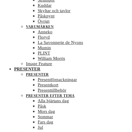
Strumpor
Kuddar
Skyltar och tavlor
Påskpynt
Övrigt
VARUMÄRKEN
Anneko
Floryd
La Savonnerie de Nyons
Mumin
PLINT
William Morris
Image Feature
PRESENTER
PRESENTER
Presentförpackningar
Presentkort
Presenttillbehör
PRESENTER EFTER TEMA
Alla hjärtans dag
Påsk
Mors dag
Sommar
Fars dag
Jul