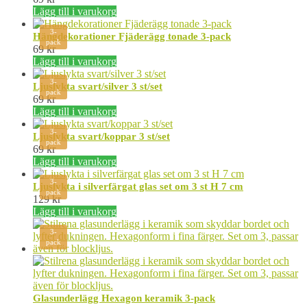
Lägg till i varukorg
3-
Hängdekorationer Fjäderägg tonade 3-pack
pack
69
kr
Lägg till i varukorg
3-
Ljuslykta svart/silver 3 st/set
pack
69
kr
Lägg till i varukorg
3-
Ljuslykta svart/koppar 3 st/set
pack
69
kr
Lägg till i varukorg
3-
Ljuslykta i silverfärgat glas set om 3 st H 7 cm
pack
129
kr
Lägg till i varukorg
3-
pack
Glasunderlägg Hexagon keramik 3-pack