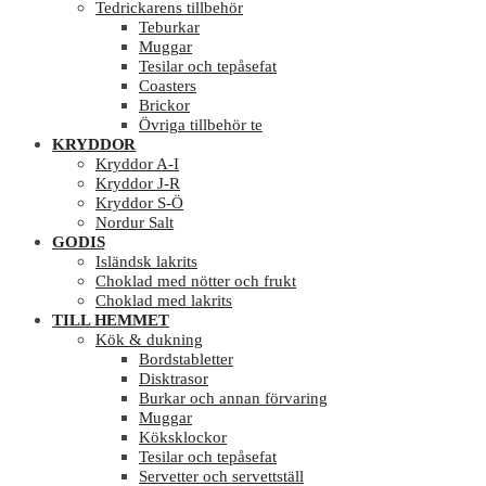
Tedrickarens tillbehör
Teburkar
Muggar
Tesilar och tepåsefat
Coasters
Brickor
Övriga tillbehör te
KRYDDOR
Kryddor A-I
Kryddor J-R
Kryddor S-Ö
Nordur Salt
GODIS
Isländsk lakrits
Choklad med nötter och frukt
Choklad med lakrits
TILL HEMMET
Kök & dukning
Bordstabletter
Disktrasor
Burkar och annan förvaring
Muggar
Köksklockor
Tesilar och tepåsefat
Servetter och servettställ