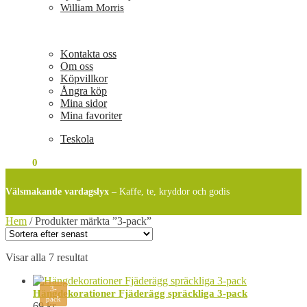
William Morris
Kontakta oss
Om oss
Köpvillkor
Ångra köp
Mina sidor
Mina favoriter
Teskola
0
KR
0
Välsmakande vardagslyx –
Kaffe, te, kryddor och godis
Hem
/
Produkter märkta ”3-pack”
Sortera
Visar alla 7 resultat
efter
senaste
3-
Hängdekorationer Fjäderägg spräckliga 3-pack
pack
69
kr