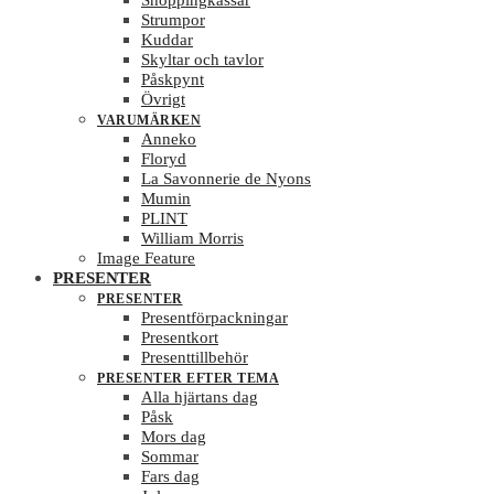
Shoppingkassar
Strumpor
Kuddar
Skyltar och tavlor
Påskpynt
Övrigt
VARUMÄRKEN
Anneko
Floryd
La Savonnerie de Nyons
Mumin
PLINT
William Morris
Image Feature
PRESENTER
PRESENTER
Presentförpackningar
Presentkort
Presenttillbehör
PRESENTER EFTER TEMA
Alla hjärtans dag
Påsk
Mors dag
Sommar
Fars dag