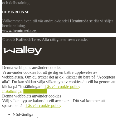
och delbetalning.
HEMINREDA.SE
Välkommen även till vår andra e-handel
Heminreda.se
där vi säljer
heminredning.
www.heminreda.se
© 2026
KaffeochTe.se. Alla rättigheter reserverade.
Denna webbplats använder cookies
Vi använder cookies för att ge dig en bättre upplevelse av
webbplatsen. Om du tycker det är ok, klickar du bara på "Acceptera
alla". Du kan såklart välja vilken typ av cookies du vill ha genom att
klicka på "Inställningar".
Läs vår cookie policy
Inställningar
Acceptera alla
Denna webbplats använder cookies
Välj vilken typ av kakor du vill acceptera. Ditt val kommer att
sparas i ett år.
Läs vår cookie policy
Nödvändiga