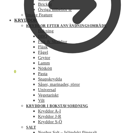
Brickor
Övriga tillbehör te
Image Feature
KRYDDOR
KRYDDOR EFTER ANVÄNDNINGSOMRÅDE
Bakning
BBQ
Fisk & Skaldjur
Fläsk
Fågel
Grytor
Lamm
Nötkött
0
KR
0
Pasta
Snapskrydda
Såser, marinader, röror
Universal
Vegetariskt
Vilt
KRYDDOR I BOKSTAVSORDNING
Kryddor A-I
Kryddor J-R
Kryddor S-Ö
SALT
Norður Salt – Isländskt flingsalt