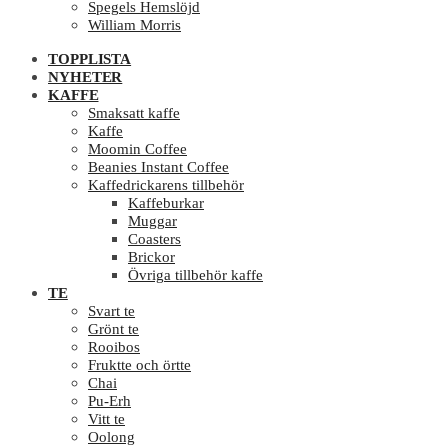
Spegels Hemslöjd
William Morris
TOPPLISTA
NYHETER
KAFFE
Smaksatt kaffe
Kaffe
Moomin Coffee
Beanies Instant Coffee
Kaffedrickarens tillbehör
Kaffeburkar
Muggar
Coasters
Brickor
Övriga tillbehör kaffe
TE
Svart te
Grönt te
Rooibos
Fruktte och örtte
Chai
Pu-Erh
Vitt te
Oolong