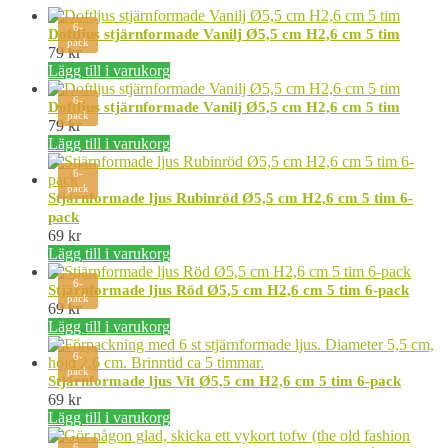
6-
Doftljus stjärnformade Vanilj Ø5,5 cm H2,6 cm 5 tim
pack
79
kr
Lägg till i varukorg
6-
Doftljus stjärnformade Vanilj Ø5,5 cm H2,6 cm 5 tim
pack
79
kr
Lägg till i varukorg
6-
pack
Stjärnformade ljus Rubinröd Ø5,5 cm H2,6 cm 5 tim 6-
pack
69
kr
Lägg till i varukorg
6-
Stjärnformade ljus Röd Ø5,5 cm H2,6 cm 5 tim 6-pack
pack
69
kr
Lägg till i varukorg
6-
pack
Stjärnformade ljus Vit Ø5,5 cm H2,6 cm 5 tim 6-pack
69
kr
Lägg till i varukorg
6-