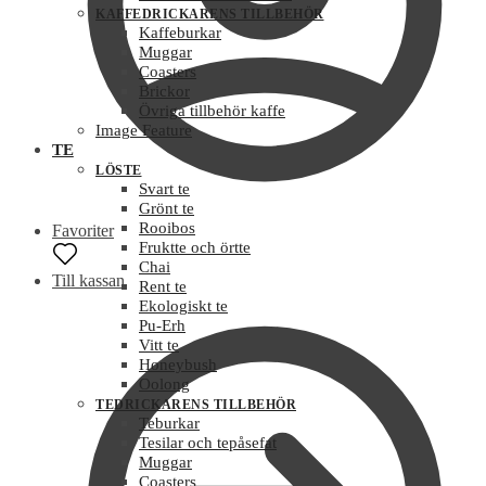
KAFFEDRICKARENS TILLBEHÖR
Kaffeburkar
Muggar
Coasters
Brickor
Övriga tillbehör kaffe
Image Feature
TE
LÖSTE
Svart te
Grönt te
Rooibos
Favoriter
Fruktte och örtte
Chai
Till kassan
Rent te
Ekologiskt te
Pu-Erh
Vitt te
Honeybush
Oolong
TEDRICKARENS TILLBEHÖR
Teburkar
Tesilar och tepåsefat
Muggar
Coasters