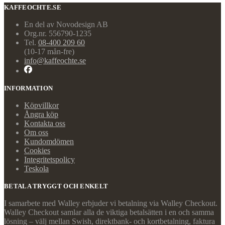
KAFFEOCHTE.SE
En del av Novodesign AB
Org.nr. 556790-1235
Tel.
08-400 209 60
(10-17 mån-fre)
info@kaffeochte.se
INFORMATION
Köpvillkor
Ångra köp
Kontakta oss
Om oss
Kundomdömen
Cookies
Integritetspolicy
Teskola
BETALA TRYGGT OCH ENKELT
I samarbete med Walley erbjuder vi betalning via Walley Checkout.
Walley Checkout samlar alla de viktiga betalsätten i en och samma
lösning – välj mellan Swish, direktbank- och kortbetalning, faktura