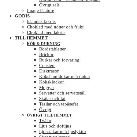
Övrigt salt
Image Feature
GODIS
Isländsk lakrits
Choklad med nötter och frukt
Choklad med lakrits
TILL HEMMET
KÖK & DUKNING
Bordstabletter
Brickor
Burkar och förvaring
Coasters
Disktrasor
Kökshanddukar och dukar
Köksklockor
Muggar
Servetter och servettställ
Skålar och fat
Tesilar och tepåsefat
Övrigt
ÖVRIGT TILL HEMMET
Tvålar
Ljus och doftljus
Ljusstakar och ljuslyktor