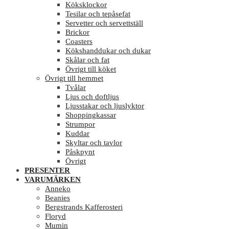
Köksklockor
Tesilar och tepåsefat
Servetter och servettställ
Brickor
Coasters
Kökshanddukar och dukar
Skålar och fat
Övrigt till köket
Övrigt till hemmet
Tvålar
Ljus och doftljus
Ljusstakar och ljuslyktor
Shoppingkassar
Strumpor
Kuddar
Skyltar och tavlor
Påskpynt
Övrigt
PRESENTER
VARUMÄRKEN
Anneko
Beanies
Bergstrands Kafferosteri
Floryd
Mumin