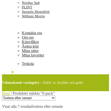
Norður Salt
PLINT
Spegels Hemslöjd
William Morris
Kontakta oss
Om oss
Köpvillkor
Ångra köp
Mina sidor
Mina favoriter
Teskola
0
KR
0
Välsmakande vardagslyx –
Kaffe, te, kryddor och godis
Hem
/
Produkter märkta ”6-pack”
Visar alla 7 resultat
Sortera efter senaste