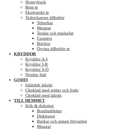
Honeybush
Rent te
Ekologiskt te
Tedrickarens tillbehör
Teburkar
Muggar
Tesilar och tepåsefat
Coasters
Brickor
Övriga tillbehör te
KRYDDOR
Kryddor A-I
Kryddor J-R
Kryddor S-Ö
Nordur Salt
GODIS
Isländsk lakrits
Choklad med nötter och frukt
Choklad med lakrits
TILL HEMMET
Kök & dukning
Bordstabletter
Disktrasor
Burkar och annan förvaring
Muggar