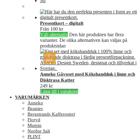
Jul
Presentkort – digitalt
Från
100
kr
Välj alternativ
Den här produkten har flera
varianter. De olika alternativen kan väljas på
produktsidan
2-
pack
Anneko Gåvoset med Kökshandduk i linne och
Disktrasa Katter
249
kr
Lägg till i varukorg
VARUMÄRKEN
Anneko
Beanies
Bergstrands Kafferosteri
Floryd
Mumin
Norður Salt
PLINT