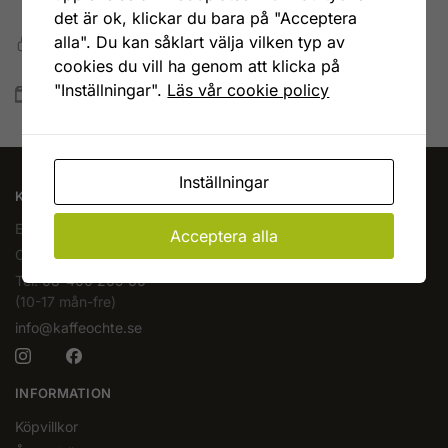
Vid köp över 599 kr
det är ok, klickar du bara på "Acceptera
Snabb, enkel och säker betalning
alla". Du kan såklart välja vilken typ av
Betala allt direkt eller lite i taget med Walley
cookies du vill ha genom att klicka på
"Inställningar".
Läs vår cookie policy
Snabb leverans
Lagervaror skickas vanligtvis inom 1-4 vardagar
Inställningar
KAFFEOCHTE.SE
En del av Novodesign AB
Acceptera alla
Org.nr. 556790-1235
Tel.
08-400 209 60
(10-17 mån-fre)
info@kaffeochte.se
INFORMATION
Köpvillkor