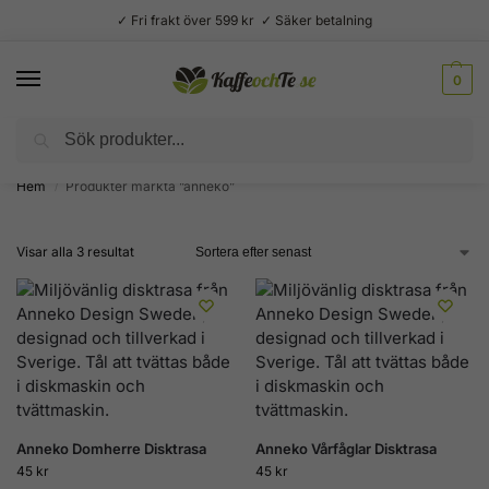
✓ Fri frakt över 599 kr ✓ Säker betalning
0
Sök
Välsmakande vardagslyx –
Kaffe, te, kryddor och godis
Hem
Produkter märkta ”anneko”
/
Visar alla 3 resultat
Anneko Domherre Disktrasa
Anneko Vårfåglar Disktrasa
45
kr
45
kr