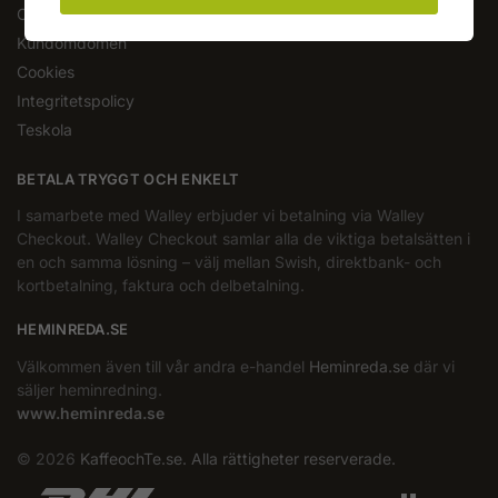
Om oss
Kundomdömen
Cookies
Integritetspolicy
Teskola
BETALA TRYGGT OCH ENKELT
I samarbete med Walley erbjuder vi betalning via Walley
Checkout. Walley Checkout samlar alla de viktiga betalsätten i
en och samma lösning – välj mellan Swish, direktbank- och
kortbetalning, faktura och delbetalning.
HEMINREDA.SE
Välkommen även till vår andra e-handel
Heminreda.se
där vi
säljer heminredning.
www.heminreda.se
© 2026
KaffeochTe.se. Alla rättigheter reserverade.