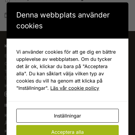
Betala allt direkt eller lite i taget med Walley
Denna webbplats använder
Snabb leverans
Lagervaror skickas vanligtvis inom 1-4 vardagar
cookies
KAFFEOCHTE.SE
Vi använder cookies för att ge dig en bättre
En del av Novodesign AB
upplevelse av webbplatsen. Om du tycker
Org.nr. 556790-1235
det är ok, klickar du bara på "Acceptera
Tel.
08-400 209 60
alla". Du kan såklart välja vilken typ av
(10-17 mån-fre)
cookies du vill ha genom att klicka på
info@kaffeochte.se
"Inställningar".
Läs vår cookie policy
INFORMATION
Inställningar
Köpvillkor
Ångra köp
Kontakta oss
Acceptera alla