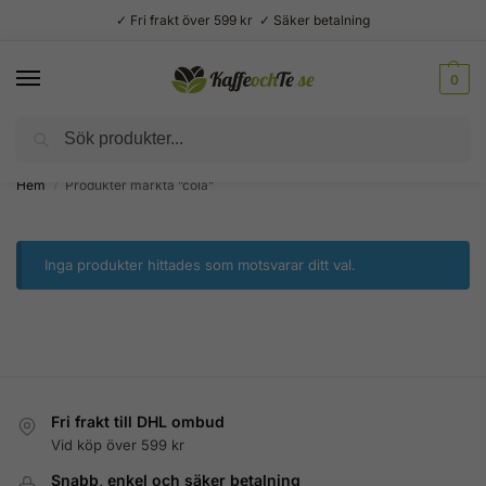
✓ Fri frakt över 599 kr ✓ Säker betalning
0
Sök
Välsmakande vardagslyx –
Kaffe, te, kryddor och godis
Hem
Produkter märkta ”cola”
/
Inga produkter hittades som motsvarar ditt val.
Fri frakt till DHL ombud
Vid köp över 599 kr
Snabb, enkel och säker betalning