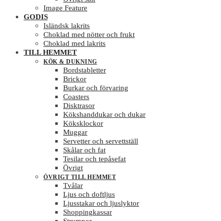
Image Feature
GODIS
Isländsk lakrits
Choklad med nötter och frukt
Choklad med lakrits
TILL HEMMET
KÖK & DUKNING
Bordstabletter
Brickor
Burkar och förvaring
Coasters
Disktrasor
Kökshanddukar och dukar
Köksklockor
Muggar
Servetter och servettställ
Skålar och fat
Tesilar och tepåsefat
Övrigt
ÖVRIGT TILL HEMMET
Tvålar
Ljus och doftljus
Ljusstakar och ljuslyktor
Shoppingkassar