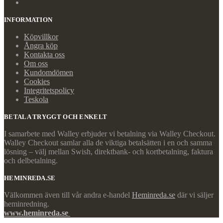
INFORMATION
Köpvillkor
Ångra köp
Kontakta oss
Om oss
Kundomdömen
Cookies
Integritetspolicy
Teskola
BETALA TRYGGT OCH ENKELT
I samarbete med Walley erbjuder vi betalning via Walley Checkout.
Walley Checkout samlar alla de viktiga betalsätten i en och samma
lösning – välj mellan Swish, direktbank- och kortbetalning, faktura
och delbetalning.
HEMINREDA.SE
Välkommen även till vår andra e-handel
Heminreda.se
där vi säljer
heminredning.
www.heminreda.se