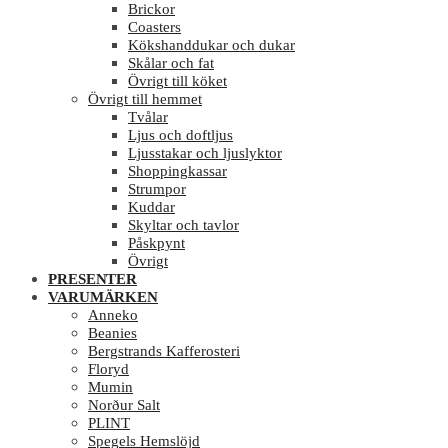
Brickor
Coasters
Kökshanddukar och dukar
Skålar och fat
Övrigt till köket
Övrigt till hemmet
Tvålar
Ljus och doftljus
Ljusstakar och ljuslyktor
Shoppingkassar
Strumpor
Kuddar
Skyltar och tavlor
Påskpynt
Övrigt
PRESENTER
VARUMÄRKEN
Anneko
Beanies
Bergstrands Kafferosteri
Floryd
Mumin
Norður Salt
PLINT
Spegels Hemslöjd