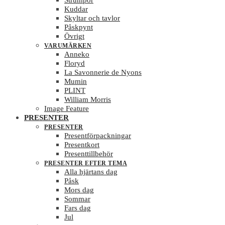
Strumpor
Kuddar
Skyltar och tavlor
Påskpynt
Övrigt
VARUMÄRKEN
Anneko
Floryd
La Savonnerie de Nyons
Mumin
PLINT
William Morris
Image Feature
PRESENTER
PRESENTER
Presentförpackningar
Presentkort
Presenttillbehör
PRESENTER EFTER TEMA
Alla hjärtans dag
Påsk
Mors dag
Sommar
Fars dag
Jul