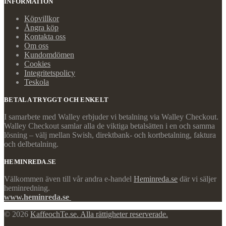
INFORMATION
Köpvillkor
Ångra köp
Kontakta oss
Om oss
Kundomdömen
Cookies
Integritetspolicy
Teskola
BETALA TRYGGT OCH ENKELT
I samarbete med Walley erbjuder vi betalning via Walley Checkout.
Walley Checkout samlar alla de viktiga betalsätten i en och samma
lösning – välj mellan Swish, direktbank- och kortbetalning, faktura
och delbetalning.
HEMINREDA.SE
Välkommen även till vår andra e-handel
Heminreda.se
där vi säljer
heminredning.
www.heminreda.se
© 2026
KaffeochTe.se. Alla rättigheter reserverade.