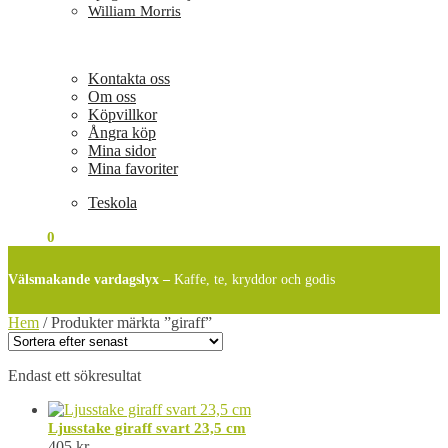
William Morris
Kontakta oss
Om oss
Köpvillkor
Ångra köp
Mina sidor
Mina favoriter
Teskola
0
KR
0
Välsmakande vardagslyx –
Kaffe, te, kryddor och godis
Hem
/
Produkter märkta ”giraff”
Endast ett sökresultat
Ljusstake giraff svart 23,5 cm
405
kr