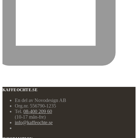
KAFFEOCHTE.SE
En del av Novodesign AB
Org.nr. 556790-1235
Tel.
08-400 209 60
(10-17 mån-fre)
info@kaffeochte.se