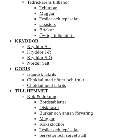
Tedrickarens tillbehör
Teburkar
Muggar
Tesilar och tepåsefat
Coasters
Brickor
Övriga tillbehör te
KRYDDOR
Kryddor A-I
Kryddor J-R
Kryddor S-Ö
Nordur Salt
GODIS
Isländsk lakrits
Choklad med nötter och frukt
Choklad med lakrits
TILL HEMMET
Kök & dukning
Bordstabletter
Disktrasor
Burkar och annan förvaring
Muggar
Köksklockor
Tesilar och tepåsefat
Servetter och servettställ