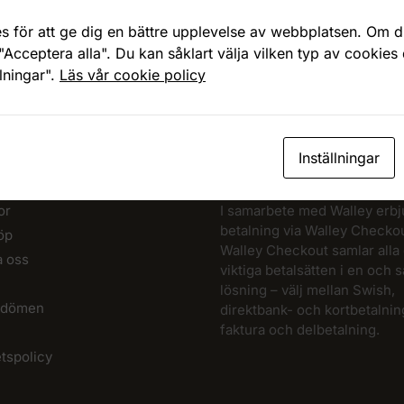
s för att ge dig en bättre upplevelse av webbplatsen. Om du
"Acceptera alla". Du kan såklart välja vilken typ av cookies
Snabb, enkel och säker betalning
llningar".
Läs vår cookie policy
Betala allt direkt eller lite i taget med Walley
Inställningar
ATION
BETALA TRYGGT OCH ENKELT
or
I samarbete med Walley erbj
betalning via Walley Checkou
öp
Walley Checkout samlar alla
a oss
viktiga betalsätten i en och
lösning – välj mellan Swish,
dömen
direktbank- och kortbetalnin
faktura och delbetalning.
etspolicy