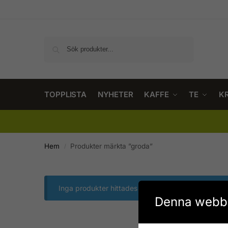
Sök
TOPPLISTA
NYHETER
KAFFE
TE
K
Hem
Produkter märkta ”groda”
/
Inga produkter hittades som motsvarar ditt val.
Denna webbp