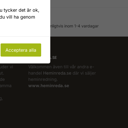
 tycker det är ok,
 du vill ha genom
Snabb leverans
Lagervaror skickas vanligtvis inom 1-4 vardagar
Acceptera alla
HEMINREDA.SE
uder vi
Välkommen även till vår andra e-
t.
handel
Heminreda.se
där vi säljer
 de
heminredning.
 samma
www.heminreda.se
g,