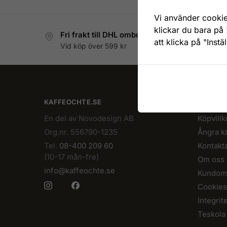
Vi använder cookie
klickar du bara på 
Fri frakt till DHL ombud
att klicka på "Instä
Vid köp över 599 kr
KAFFEOCHTE.SE
INFORM
En del av Novodesign AB
Köpvillk
Org.nr. 556790-1235
Ångra k
Tel.
08-400 209 60
Kontakt
(10-17 mån-fre)
Om oss
info@kaffeochte.se
Kundom
Cookies
Integrit
Teskola