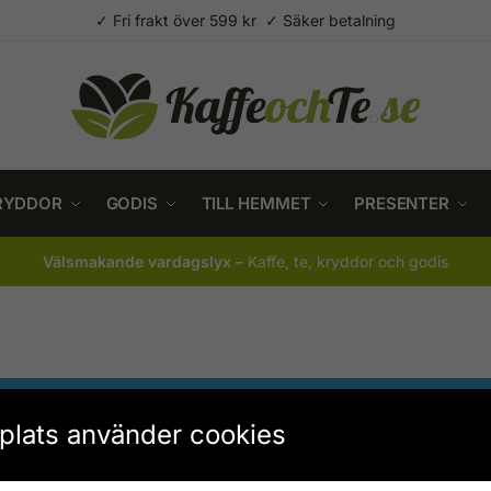
✓ Fri frakt över 599 kr ✓ Säker betalning
RYDDOR
GODIS
TILL HEMMET
PRESENTER
Välsmakande vardagslyx –
Kaffe, te, kryddor och godis
lats använder cookies