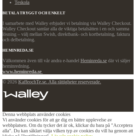
Teskola
BETALA TRYGGT OCH ENKELT
I samarbete med Walley erbjuder vi betalning via Walley Checkout.
Walley Checkout samlar alla de viktiga betalsätten i en och samma
lösning – välj mellan Swish, direktbank- och kortbetalning, faktura
och delbetalning.
HEMINREDA.SE
Välkommen även till vår andra e-handel
Heminreda.se
där vi säljer
heminredning.
www.heminreda.se
© 2026
KaffeochTe.se. Alla rättigheter reserverade.
Denna webbplats använder cookies
Vi använder cookies för att ge dig en bättre upplevelse av
webbplatsen. Om du tycker det är ok, klickar du bara på "Acceptera
alla". Du kan såklart välja vilken typ av cookies du vill ha genom att