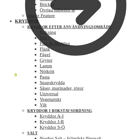
Brickor
Övriga tillbehör te
Image Feature
KRYDDOR
KRYDDOR EFTER ANVÄNDNINGSOMRÅDE
Bakning
BBQ
Fisk & Skaldjur
Fläsk
Fågel
Grytor
Lamm
Nötkött
0
KR
0
Pasta
Snapskrydda
Såser, marinader, röror
Universal
Vegetariskt
Vilt
KRYDDOR I BOKSTAVSORDNING
Kryddor A-I
Kryddor J-R
Kryddor S-Ö
SALT
Norður Salt – Isländskt flingsalt