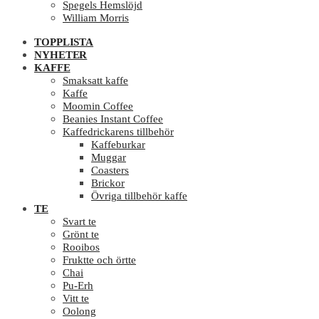
Spegels Hemslöjd
William Morris
TOPPLISTA
NYHETER
KAFFE
Smaksatt kaffe
Kaffe
Moomin Coffee
Beanies Instant Coffee
Kaffedrickarens tillbehör
Kaffeburkar
Muggar
Coasters
Brickor
Övriga tillbehör kaffe
TE
Svart te
Grönt te
Rooibos
Fruktte och örtte
Chai
Pu-Erh
Vitt te
Oolong