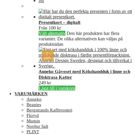
Jul
Presentkort – digitalt
Från
100
kr
Välj alternativ
Den här produkten har flera
varianter. De olika alternativen kan väljas på
produktsidan
2-
pack
Anneko Gåvoset med Kökshandduk i linne och
Disktrasa Katter
249
kr
Lägg till i varukorg
VARUMÄRKEN
Anneko
Beanies
Bergstrands Kafferosteri
Floryd
Mumin
Norður Salt
PLINT