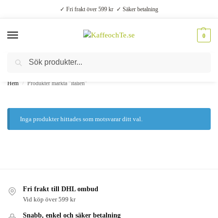
✓ Fri frakt över 599 kr ✓ Säker betalning
0
Sök
Välsmakande vardagslyx –
Kaffe, te, kryddor och godis
Hem
Produkter märkta ”italien”
/
Inga produkter hittades som motsvarar ditt val.
Fri frakt till DHL ombud
Vid köp över 599 kr
Snabb, enkel och säker betalning