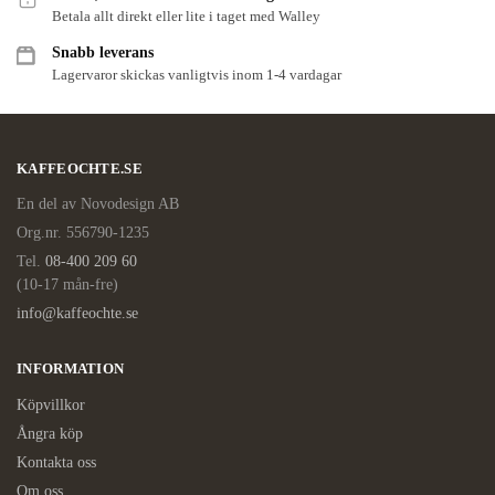
Betala allt direkt eller lite i taget med Walley
Snabb leverans
Lagervaror skickas vanligtvis inom 1-4 vardagar
KAFFEOCHTE.SE
En del av Novodesign AB
Org.nr. 556790-1235
Tel.
08-400 209 60
(10-17 mån-fre)
info@kaffeochte.se
INFORMATION
Köpvillkor
Ångra köp
Kontakta oss
Om oss