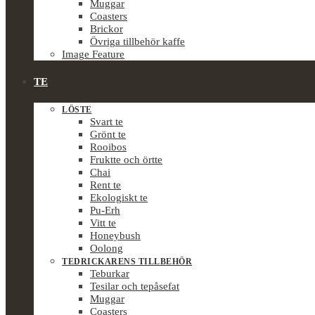
Muggar
Coasters
Brickor
Övriga tillbehör kaffe
Image Feature
TE
LÖSTE
Svart te
Grönt te
Rooibos
Fruktte och örtte
Chai
Rent te
Ekologiskt te
Pu-Erh
Vitt te
Honeybush
Oolong
TEDRICKARENS TILLBEHÖR
Teburkar
Tesilar och tepåsefat
Muggar
Coasters