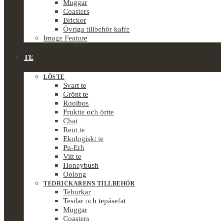
Muggar
Coasters
Brickor
Övriga tillbehör kaffe
Image Feature
TE
LÖSTE
Svart te
Grönt te
Rooibos
Fruktte och örtte
Chai
Rent te
Ekologiskt te
Pu-Erh
Vitt te
Honeybush
Oolong
TEDRICKARENS TILLBEHÖR
Teburkar
Tesilar och tepåsefat
Muggar
Coasters