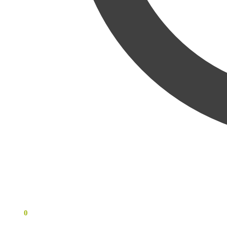
0
KR
0