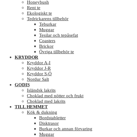
Honeybush
Rent te
Ekologiskt te
Tedrickarens tillbehör
Teburkar
Muggar
Tesilar och tepåsefat
Coasters
Brickor
Övriga tillbehör te
KRYDDOR
Kryddor A-I
Kryddor J-R
Kryddor S-Ö
Nordur Salt
GODIS
Isländsk lakrits
Choklad med nötter och frukt
Choklad med lakrits
TILL HEMMET
Kök & dukning
Bordstabletter
Disktrasor
Burkar och annan förvaring
Muggar