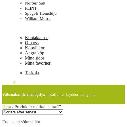
Norður Salt
PLINT
Spegels Hemslöjd
William Morris
Kontakta oss
Om oss
Köpvillkor
Ångra köp
Mina sidor
Mina favoriter
Teskola
0
KR
0
Välsmakande vardagslyx –
Kaffe, te, kryddor och godis
Hem
/
Produkter märkta ”karaff”
Endast ett sökresultat