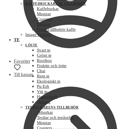
KAFFEDRICKARENS TILLBEHÖR
Kaffeburkar
Muggar
Coasters
Brickor
Övriga tillbehör kaffe
Image Feature
TE
LÖSTE
Svart te
Grönt te
Rooibos
Favoriter
Fruktte och örtte
Chai
Till kassan
Rent te
Ekologiskt te
Pu-Erh
Vitt te
Honeybush
Oolong
TEDRICKARENS TILLBEHÖR
Teburkar
Tesilar och tepåsefat
Muggar
Coasters