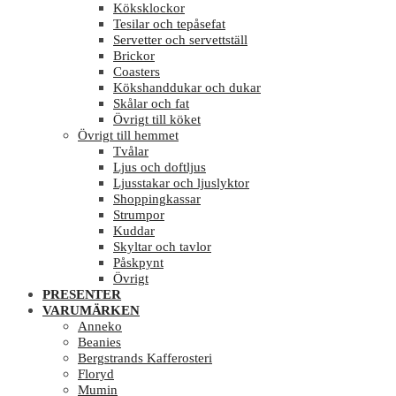
Köksklockor
Tesilar och tepåsefat
Servetter och servettställ
Brickor
Coasters
Kökshanddukar och dukar
Skålar och fat
Övrigt till köket
Övrigt till hemmet
Tvålar
Ljus och doftljus
Ljusstakar och ljuslyktor
Shoppingkassar
Strumpor
Kuddar
Skyltar och tavlor
Påskpynt
Övrigt
PRESENTER
VARUMÄRKEN
Anneko
Beanies
Bergstrands Kafferosteri
Floryd
Mumin