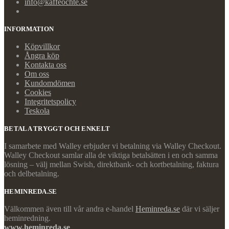
info@kaffeochte.se
INFORMATION
Köpvillkor
Ångra köp
Kontakta oss
Om oss
Kundomdömen
Cookies
Integritetspolicy
Teskola
BETALA TRYGGT OCH ENKELT
I samarbete med Walley erbjuder vi betalning via Walley Checkout.
Walley Checkout samlar alla de viktiga betalsätten i en och samma
lösning – välj mellan Swish, direktbank- och kortbetalning, faktura
och delbetalning.
HEMINREDA.SE
Välkommen även till vår andra e-handel
Heminreda.se
där vi säljer
heminredning.
www.heminreda.se