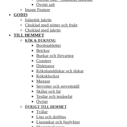
Övrigt salt
Image Feature
GODIS
Isländsk lakrits
Choklad med nötter och frukt
Choklad med lakrits
TILL HEMMET
KÖK & DUKNING
Bordstabletter
Brickor
Burkar och förvaring
Coasters
Disktrasor
Kökshanddukar och dukar
Köksklockor
Muggar
Servetter och servettställ
Skålar och fat
Tesilar och tepåsefat
Övrigt
ÖVRIGT TILL HEMMET
Tvålar
Ljus och doftljus
Ljusstakar och ljuslyktor