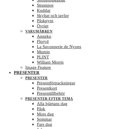
Shoppingkassar
Strumpor
Kuddar
Skyltar och tavlor
Påskpynt
Övrigt
VARUMÄRKEN
Anneko
Floryd
La Savonnerie de Nyons
Mumin
PLINT
William Morris
Image Feature
PRESENTER
PRESENTER
Presentförpackningar
Presentkort
Presenttillbehör
PRESENTER EFTER TEMA
Alla hjärtans dag
Påsk
Mors dag
Sommar
Fars dag