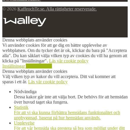
© 2026
KaffeochTe.se. Alla rättigheter reserverade.
Denna webbplats använder cookies
Vi använder cookies för att ge dig en bättre upplevelse av
webbplatsen. Om du tycker det är ok, klickar du bara på "Acceptera
alla". Du kan såklart välja vilken typ av cookies du vill ha genom att
klicka på "Inställningar".
Läs vår cookie policy
Inställningar
Acceptera alla
Denna webbplats använder cookies
Välj vilken typ av kakor du vill acceptera. Ditt val kommer att
sparas i ett år.
Läs vår cookie policy
Nödvändiga
Dessa kakor går inte att välja bort. De behövs för att hemsidan
över huvud taget ska fungera.
Statistik
För att vi ska kunna förbättra hemsidans funktionalitet och
uppbyggnad, baserat på hur hemsidan används.
Upplevelse
För att vår hemsida ska prestera så bra som möjligt under ditt