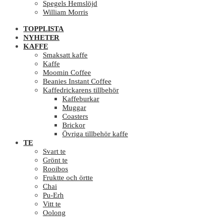
Spegels Hemslöjd
William Morris
TOPPLISTA
NYHETER
KAFFE
Smaksatt kaffe
Kaffe
Moomin Coffee
Beanies Instant Coffee
Kaffedrickarens tillbehör
Kaffeburkar
Muggar
Coasters
Brickor
Övriga tillbehör kaffe
TE
Svart te
Grönt te
Rooibos
Fruktte och örtte
Chai
Pu-Erh
Vitt te
Oolong