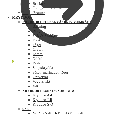
Brickor
Övriga tillbehör te
Image Feature
KRYDDOR
KRYDDOR EFTER ANVÄNDNINGSOMRÅDE
Bakning
BBQ
Fisk & Skaldjur
Fläsk
Fågel
Grytor
Lamm
Nötkött
0
KR
0
Pasta
Snapskrydda
Såser, marinader, röror
Universal
Vegetariskt
Vilt
KRYDDOR I BOKSTAVSORDNING
Kryddor A-I
Kryddor J-R
Kryddor S-Ö
SALT
Norður Salt – Isländskt flingsalt