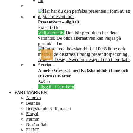
Jul
Presentkort – digitalt
Från
100
kr
Välj alternativ
Den här produkten har flera
varianter. De olika alternativen kan väljas på
produktsidan
2-
pack
Anneko Gåvoset med Kökshandduk i linne och
Disktrasa Katter
249
kr
Lägg till i varukorg
VARUMÄRKEN
Anneko
Beanies
Bergstrands Kafferosteri
Floryd
Mumin
Norður Salt
PLINT