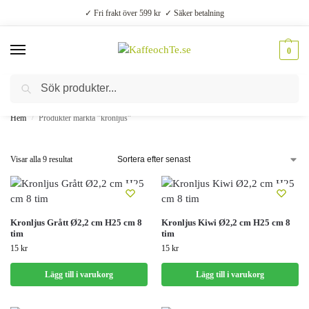
✓ Fri frakt över 599 kr ✓ Säker betalning
0
Sök
Välsmakande vardagslyx –
Kaffe, te, kryddor och godis
Hem
Produkter märkta ”kronljus”
/
Visar alla 9 resultat
Kronljus Grått Ø2,2 cm H25 cm 8
Kronljus Kiwi Ø2,2 cm H25 cm 8
tim
tim
15
kr
15
kr
Lägg till i varukorg
Lägg till i varukorg