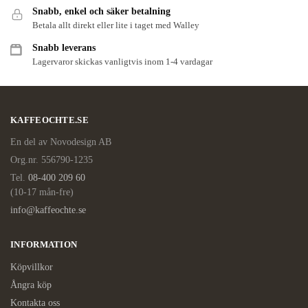
Snabb, enkel och säker betalning
Betala allt direkt eller lite i taget med Walley
Snabb leverans
Lagervaror skickas vanligtvis inom 1-4 vardagar
KAFFEOCHTE.SE
En del av Novodesign AB
Org.nr. 556790-1235
Tel.
08-400 209 60
(10-17 mån-fre)
info@kaffeochte.se
INFORMATION
Köpvillkor
Ångra köp
Kontakta oss