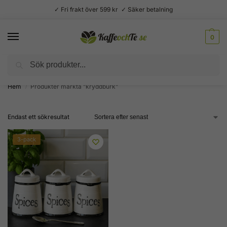
✓ Fri frakt över 599 kr ✓ Säker betalning
0
Sök
Välsmakande vardagslyx –
Kaffe, te, kryddor och godis
Hem
Produkter märkta ”kryddburk”
/
Endast ett sökresultat
3-pack