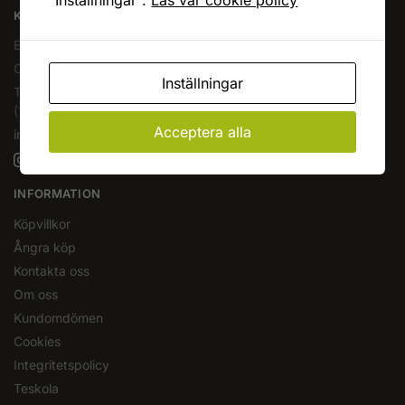
"Inställningar".
Läs vår cookie policy
KAFFEOCHTE.SE
En del av Novodesign AB
Org.nr. 556790-1235
Inställningar
Tel.
08-400 209 60
(10-17 mån-fre)
Acceptera alla
info@kaffeochte.se
INFORMATION
Köpvillkor
Ångra köp
Kontakta oss
Om oss
Kundomdömen
Cookies
Integritetspolicy
Teskola