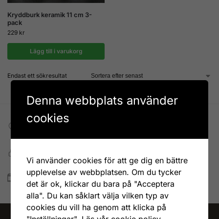
Kryddburk keramik 11 cm 3-
pack
229
kr
Lägg till i varukorg
Endast ett sökresultat
Denna webbplats använder
cookies
Fri frakt till DHL ombud
Vid köp över 599 kr
Snabb, enkel och säker betalning
Vi använder cookies för att ge dig en bättre
Betala allt direkt eller lite i taget med Walley
upplevelse av webbplatsen. Om du tycker
Snabb leverans
det är ok, klickar du bara på "Acceptera
Lagervaror skickas vanligtvis inom 1-4 vardagar
alla". Du kan såklart välja vilken typ av
cookies du vill ha genom att klicka på