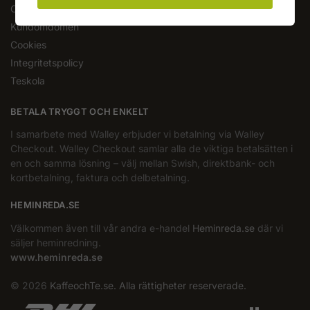
Om oss
Kundomdömen
Cookies
Integritetspolicy
Teskola
BETALA TRYGGT OCH ENKELT
I samarbete med Walley erbjuder vi betalning via Walley
Checkout. Walley Checkout samlar alla de viktiga betalsätten i
en och samma lösning – välj mellan Swish, direktbank- och
kortbetalning, faktura och delbetalning.
HEMINREDA.SE
Välkommen även till vår andra e-handel
Heminreda.se
där vi
säljer heminredning.
www.heminreda.se
© 2026
KaffeochTe.se. Alla rättigheter reserverade.