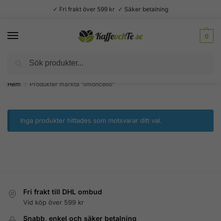
✓ Fri frakt över 599 kr ✓ Säker betalning
0
Sök
Välsmakande vardagslyx –
Kaffe, te, kryddor och godis
Hem
Produkter märkta ”limoncello”
/
Inga produkter hittades som motsvarar ditt val.
Fri frakt till DHL ombud
Vid köp över 599 kr
Snabb, enkel och säker betalning