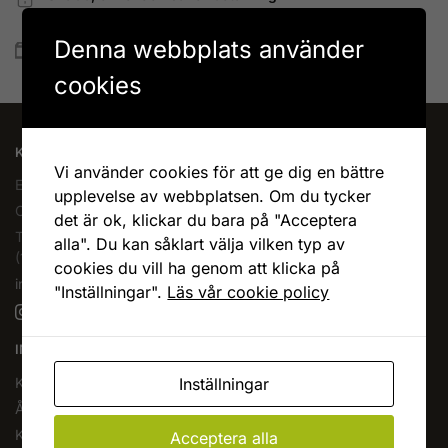
Betala allt direkt eller lite i taget med Walley
Denna webbplats använder
Snabb leverans
Lagervaror skickas vanligtvis inom 1-4 vardagar
cookies
KAFFEOCHTE.SE
Vi använder cookies för att ge dig en bättre
En del av Novodesign AB
upplevelse av webbplatsen. Om du tycker
Org.nr. 556790-1235
det är ok, klickar du bara på "Acceptera
Tel.
08-400 209 60
alla". Du kan såklart välja vilken typ av
(10-17 mån-fre)
cookies du vill ha genom att klicka på
info@kaffeochte.se
"Inställningar".
Läs vår cookie policy
INFORMATION
Inställningar
Köpvillkor
Ångra köp
Kontakta oss
Acceptera alla