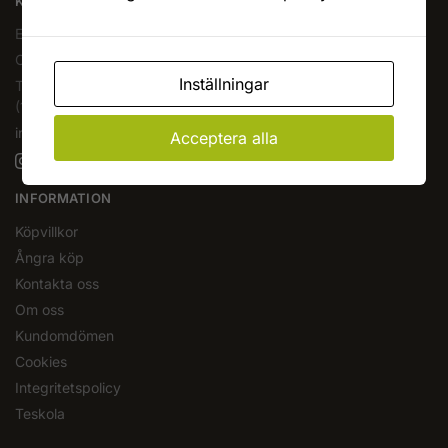
KAFFEOCHTE.SE
En del av Novodesign AB
Org.nr. 556790-1235
Inställningar
Tel.
08-400 209 60
(10-17 mån-fre)
info@kaffeochte.se
Acceptera alla
INFORMATION
Köpvillkor
Ångra köp
Kontakta oss
Om oss
Kundomdömen
Cookies
Integritetspolicy
Teskola