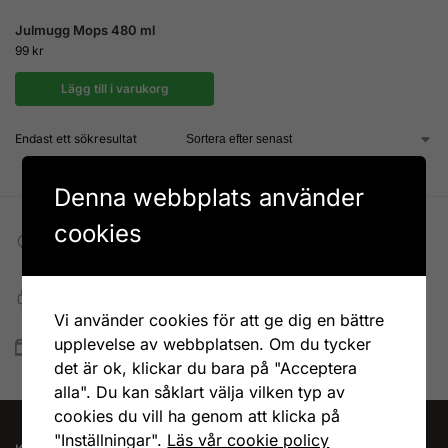
Julmugg Mops 480 ml
99
kr
Lägg till i varukorg
Endast ett sökresultat
Denna webbplats använder
cookies
Fri frakt till DHL ombud
Vid köp över 599 kr
Snabb, enkel och säker betalning
Betala allt direkt eller lite i taget med Walley
Vi använder cookies för att ge dig en bättre
upplevelse av webbplatsen. Om du tycker
Snabb leverans
Lagervaror skickas vanligtvis inom 1-4 vardagar
det är ok, klickar du bara på "Acceptera
alla". Du kan såklart välja vilken typ av
cookies du vill ha genom att klicka på
"Inställningar".
Läs vår cookie policy