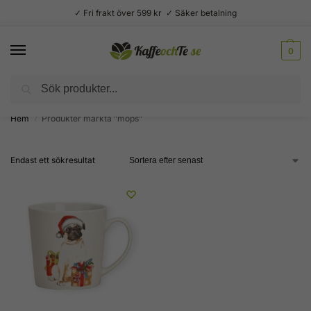
✓ Fri frakt över 599 kr ✓ Säker betalning
0
Sök
Välsmakande vardagslyx –
Kaffe, te, kryddor och godis
Hem
Produkter märkta ”mops”
/
Endast ett sökresultat