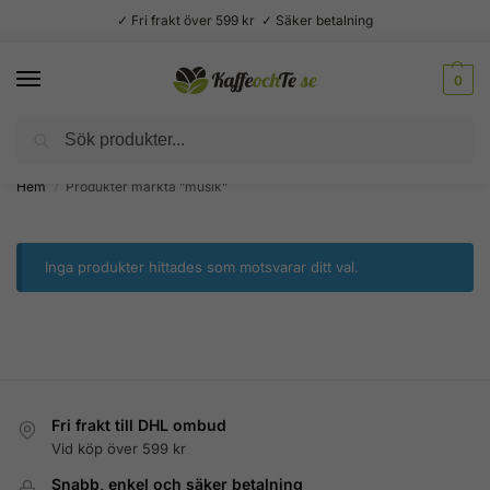
✓ Fri frakt över 599 kr ✓ Säker betalning
0
Sök
Välsmakande vardagslyx –
Kaffe, te, kryddor och godis
Hem
Produkter märkta ”musik”
/
Inga produkter hittades som motsvarar ditt val.
Fri frakt till DHL ombud
Vid köp över 599 kr
Snabb, enkel och säker betalning