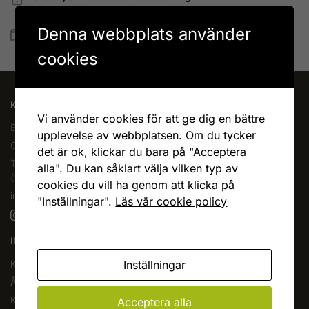
Betala allt direkt eller lite i taget med Walley
Denna webbplats använder
Snabb leverans
Lagervaror skickas vanligtvis inom 1-4 vardagar
cookies
KAFFEOCHTE.SE
Vi använder cookies för att ge dig en bättre
En del av Novodesign AB
upplevelse av webbplatsen. Om du tycker
Org.nr. 556790-1235
det är ok, klickar du bara på "Acceptera
Tel.
08-400 209 60
alla". Du kan såklart välja vilken typ av
(10-17 mån-fre)
cookies du vill ha genom att klicka på
info@kaffeochte.se
"Inställningar".
Läs vår cookie policy
INFORMATION
Inställningar
Köpvillkor
Ångra köp
Kontakta oss
Acceptera alla