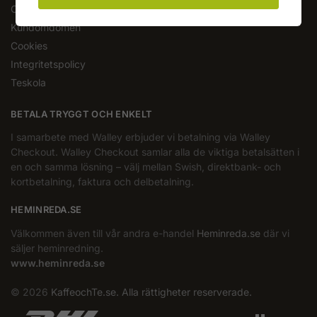
Om oss
Kundomdömen
Cookies
Integritetspolicy
Teskola
BETALA TRYGGT OCH ENKELT
I samarbete med Walley erbjuder vi betalning via Walley
Checkout. Walley Checkout samlar alla de viktiga betalsätten i
en och samma lösning – välj mellan Swish, direktbank- och
kortbetalning, faktura och delbetalning.
HEMINREDA.SE
Välkommen även till vår andra e-handel
Heminreda.se
där vi
säljer heminredning.
www.heminreda.se
© 2026
KaffeochTe.se. Alla rättigheter reserverade.