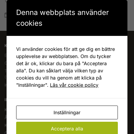
Betala allt direkt eller lite i taget med Walley
Denna webbplats använder
Snabb leverans
Lagervaror skickas vanligtvis inom 1-4 vardagar
cookies
KAFFEOCHTE.SE
Vi använder cookies för att ge dig en bättre
En del av Novodesign AB
upplevelse av webbplatsen. Om du tycker
det är ok, klickar du bara på "Acceptera
Org.nr. 556790-1235
alla". Du kan såklart välja vilken typ av
Tel.
08-400 209 60
(10-17 mån-fre)
cookies du vill ha genom att klicka på
"Inställningar".
Läs vår cookie policy
info@kaffeochte.se
INFORMATION
Köpvillkor
Inställningar
Ångra köp
Kontakta oss
Acceptera alla
Om oss