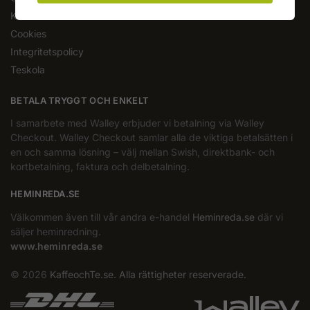
Kundomdömen
Cookies
Integritetspolicy
Teskola
BETALA TRYGGT OCH ENKELT
I samarbete med Walley erbjuder vi betalning via Walley
Checkout. Walley Checkout samlar alla de viktiga betalsätten i
en och samma lösning – välj mellan Swish, direktbank- och
kortbetalning, faktura och delbetalning.
HEMINREDA.SE
Välkommen även till vår andra e-handel
Heminreda.se
där vi
säljer heminredning.
www.heminreda.se
© 2026
KaffeochTe.se. Alla rättigheter reserverade.