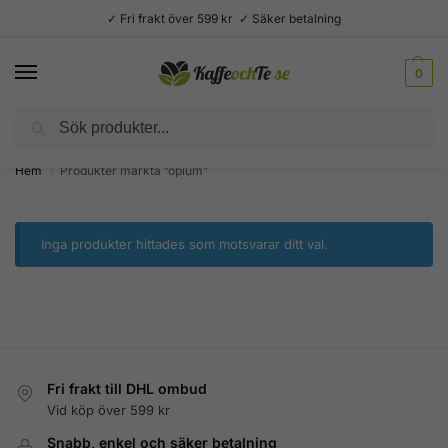
✓ Fri frakt över 599 kr ✓ Säker betalning
0
Sök
Välsmakande vardagslyx –
Kaffe, te, kryddor och godis
Hem
Produkter märkta ”opium”
/
Inga produkter hittades som motsvarar ditt val.
Fri frakt till DHL ombud
Vid köp över 599 kr
Snabb, enkel och säker betalning