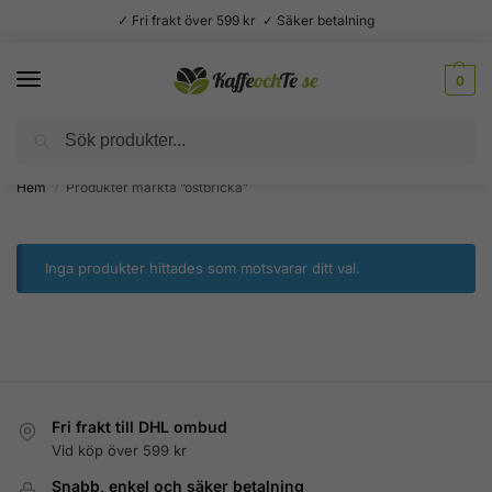
✓ Fri frakt över 599 kr ✓ Säker betalning
0
Sök
Välsmakande vardagslyx –
Kaffe, te, kryddor och godis
Hem
Produkter märkta ”ostbricka”
/
Inga produkter hittades som motsvarar ditt val.
Fri frakt till DHL ombud
Vid köp över 599 kr
Snabb, enkel och säker betalning