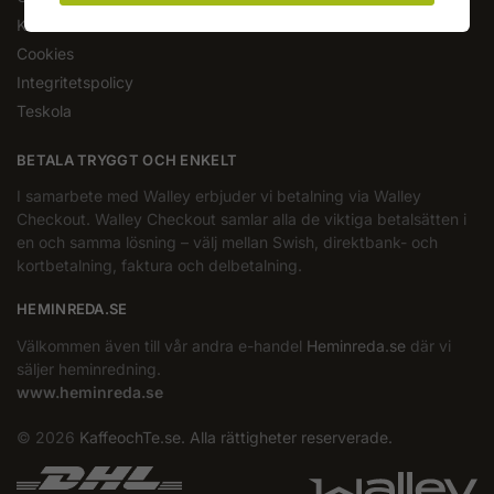
Kundomdömen
Cookies
Integritetspolicy
Teskola
BETALA TRYGGT OCH ENKELT
I samarbete med Walley erbjuder vi betalning via Walley
Checkout. Walley Checkout samlar alla de viktiga betalsätten i
en och samma lösning – välj mellan Swish, direktbank- och
kortbetalning, faktura och delbetalning.
HEMINREDA.SE
Välkommen även till vår andra e-handel
Heminreda.se
där vi
säljer heminredning.
www.heminreda.se
© 2026
KaffeochTe.se. Alla rättigheter reserverade.