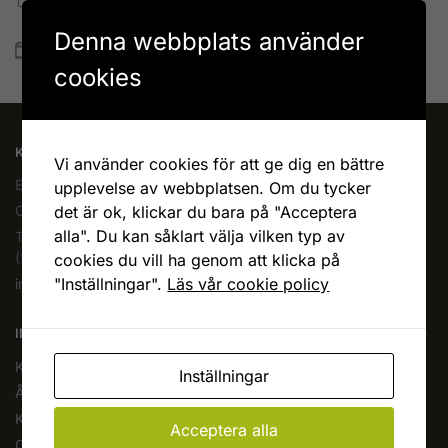
Betala allt direkt eller lite i taget med Walley
Denna webbplats använder
Snabb leverans
Lagervaror skickas vanligtvis inom 1-4 vardagar
cookies
KAFFEOCHTE.SE
Vi använder cookies för att ge dig en bättre
En del av Novodesign AB
upplevelse av webbplatsen. Om du tycker
det är ok, klickar du bara på "Acceptera
Org.nr. 556790-1235
alla". Du kan såklart välja vilken typ av
Tel.
08-400 209 60
(10-17 mån-fre)
cookies du vill ha genom att klicka på
"Inställningar".
Läs vår cookie policy
info@kaffeochte.se
INFORMATION
Köpvillkor
Inställningar
Ångra köp
Kontakta oss
Acceptera alla
Om oss