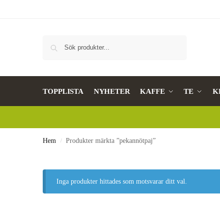
Sök
TOPPLISTA
NYHETER
KAFFE
TE
K
Hem
Produkter märkta ”pekannötpaj”
/
Inga produkter hittades som motsvarar ditt val.