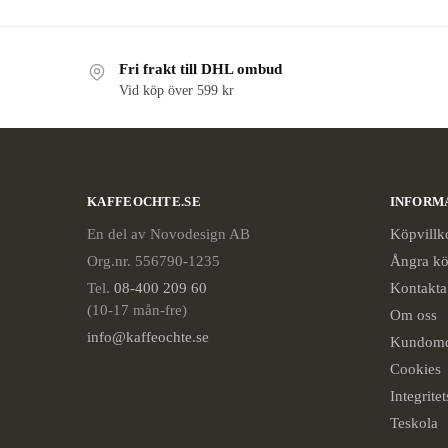
Fri frakt till DHL ombud
Vid köp över 599 kr
KAFFEOCHTE.SE
INFORM
En del av Novodesign AB
Köpvillk
Org.nr. 556790-1235
Ångra k
Tel.
08-400 209 60
Kontakta
(10-17 mån-fre)
Om oss
info@kaffeochte.se
Kundom
Cookies
Integrite
Teskola