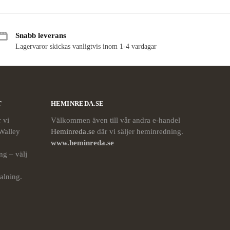
Snabb leverans
Lagervaror skickas vanligtvis inom 1-4 vardagar
T
HEMINREDA.SE
 vi
Välkommen även till vår andra e-handel
Walley
Heminreda.se
där vi säljer heminredning.
www.heminreda.se
ng – välj
alning.