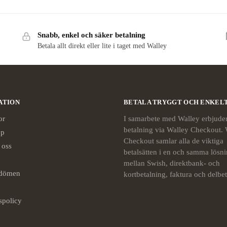
Snabb, enkel och säker betalning
Betala allt direkt eller lite i taget med Walley
ATION
BETALA TRYGGT OCH ENKEL
or
I samarbete med Walley erbjuder
betalning via Walley Checkout. 
öp
Checkout samlar alla de viktiga
 oss
betalsätten i en och samma lösni
mellan Swish, direktbank- och
dömen
kortbetalning, faktura och delbet
tspolicy