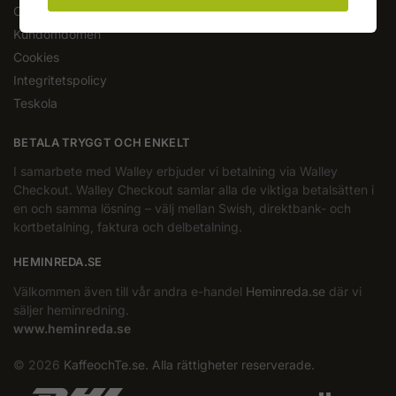
Om oss
Kundomdömen
Cookies
Integritetspolicy
Teskola
BETALA TRYGGT OCH ENKELT
I samarbete med Walley erbjuder vi betalning via Walley
Checkout. Walley Checkout samlar alla de viktiga betalsätten i
en och samma lösning – välj mellan Swish, direktbank- och
kortbetalning, faktura och delbetalning.
HEMINREDA.SE
Välkommen även till vår andra e-handel
Heminreda.se
där vi
säljer heminredning.
www.heminreda.se
© 2026
KaffeochTe.se. Alla rättigheter reserverade.