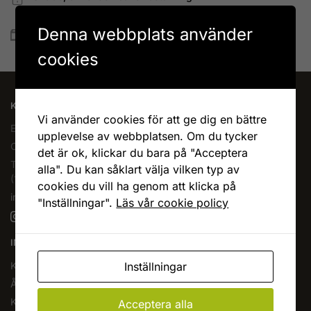
Betala allt direkt eller lite i taget med Walley
Denna webbplats använder
Snabb leverans
Lagervaror skickas vanligtvis inom 1-4 vardagar
cookies
KAFFEOCHTE.SE
Vi använder cookies för att ge dig en bättre
En del av Novodesign AB
upplevelse av webbplatsen. Om du tycker
Org.nr. 556790-1235
det är ok, klickar du bara på "Acceptera
Tel.
08-400 209 60
alla". Du kan såklart välja vilken typ av
(10-17 mån-fre)
cookies du vill ha genom att klicka på
info@kaffeochte.se
"Inställningar".
Läs vår cookie policy
INFORMATION
Inställningar
Köpvillkor
Ångra köp
Kontakta oss
Acceptera alla