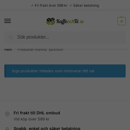
✓ Fri frakt över 599 kr ✓ Säker betalning
0
Sök
Välsmakande vardagslyx –
Kaffe, te, kryddor och godis
Hem
Produkter märkta ”picknick”
/
Inga produkter hittades som motsvarar ditt val.
Fri frakt till DHL ombud
Vid köp över 599 kr
Snabb, enkel och säker betalning