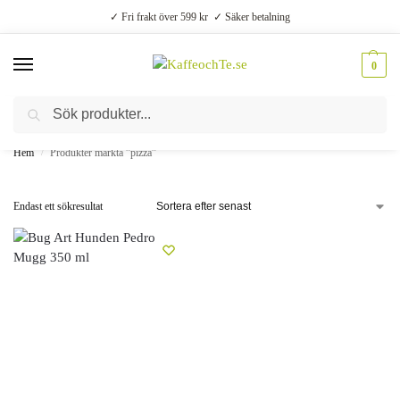
✓ Fri frakt över 599 kr ✓ Säker betalning
0
Sök
Välsmakande vardagslyx –
Kaffe, te, kryddor och godis
Hem
Produkter märkta ”pizza”
/
Endast ett sökresultat