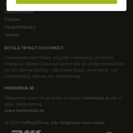
Om oss
Kundomdömen
Cookies
Integritetspolicy
Teskola
BETALA TRYGGT OCH ENKELT
I samarbete med Walley erbjuder vi betalning via Walley
Checkout. Walley Checkout samlar alla de viktiga betalsätten i
en och samma lösning – välj mellan Swish, direktbank- och
kortbetalning, faktura och delbetalning.
HEMINREDA.SE
Välkommen även till vår andra e-handel
Heminreda.se
där vi
säljer heminredning.
www.heminreda.se
© 2026
KaffeochTe.se. Alla rättigheter reserverade.