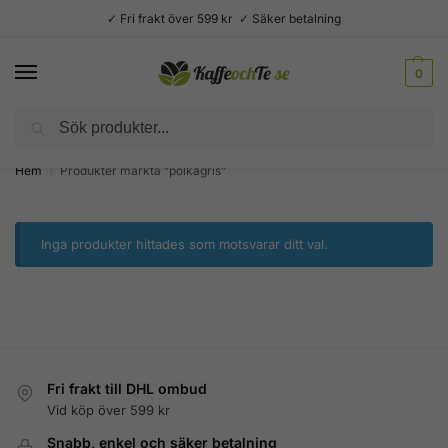
✓ Fri frakt över 599 kr ✓ Säker betalning
0
Sök
Välsmakande vardagslyx –
Kaffe, te, kryddor och godis
Hem
Produkter märkta ”polkagris”
/
Inga produkter hittades som motsvarar ditt val.
Fri frakt till DHL ombud
Vid köp över 599 kr
Snabb, enkel och säker betalning