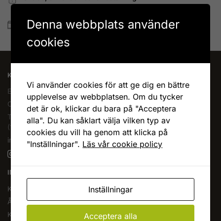
Betala allt direkt eller lite i taget med Walley
Denna webbplats använder
Snabb leverans
Lagervaror skickas vanligtvis inom 1-4 vardagar
cookies
KAFFEOCHTE.SE
Vi använder cookies för att ge dig en bättre
En del av Novodesign AB
upplevelse av webbplatsen. Om du tycker
Org.nr. 556790-1235
det är ok, klickar du bara på "Acceptera
Tel.
08-400 209 60
alla". Du kan såklart välja vilken typ av
(10-17 mån-fre)
cookies du vill ha genom att klicka på
info@kaffeochte.se
"Inställningar".
Läs vår cookie policy
INFORMATION
Inställningar
Köpvillkor
Ångra köp
Kontakta oss
Acceptera alla