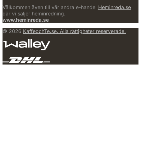
Välkommen även till vår andra e-handel
Heminreda.se
där vi säljer heminredning.
www.heminreda.se
© 2026
KaffeochTe.se. Alla rättigheter reserverade.