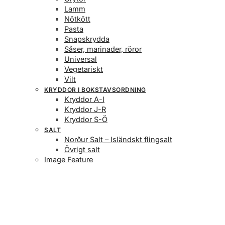
Lamm
Nötkött
Pasta
Snapskrydda
Såser, marinader, röror
Universal
Vegetariskt
Vilt
KRYDDOR I BOKSTAVSORDNING
Kryddor A-I
Kryddor J-R
Kryddor S-Ö
SALT
Norður Salt – Isländskt flingsalt
Övrigt salt
Image Feature