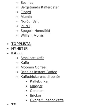
produktsidan
Beanies
Bergstrands Kafferosteri
Floryd
Mumin
Norður Salt
PLINT
Spegels Hemslöjd
William Morris
TOPPLISTA
NYHETER
KAFFE
Smaksatt kaffe
Kaffe
Moomin Coffee
Beanies Instant Coffee
Kaffedrickarens tillbehör
Kaffeburkar
Muggar
Coasters
Brickor
Övriga tillbehör kaffe
TE