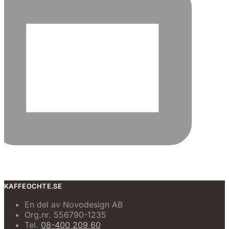
KAFFEOCHTE.SE
En del av Novodesign AB
Org.nr. 556790-1235
Tel.
08-400 209 60