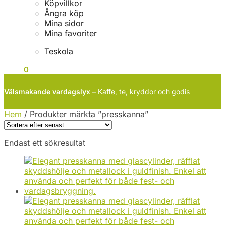
Köpvillkor
Ångra köp
Mina sidor
Mina favoriter
Teskola
0
KR
0
Välsmakande vardagslyx –
Kaffe, te, kryddor och godis
Hem
/
Produkter märkta ”presskanna”
Endast ett sökresultat