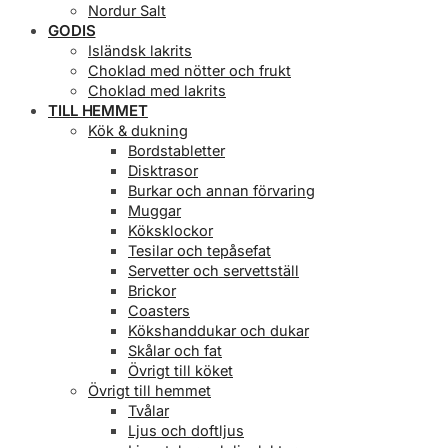
Nordur Salt
GODIS
Isländsk lakrits
Choklad med nötter och frukt
Choklad med lakrits
TILL HEMMET
Kök & dukning
Bordstabletter
Disktrasor
Burkar och annan förvaring
Muggar
Köksklockor
Tesilar och tepåsefat
Servetter och servettställ
Brickor
Coasters
Kökshanddukar och dukar
Skålar och fat
Övrigt till köket
Övrigt till hemmet
Tvålar
Ljus och doftljus