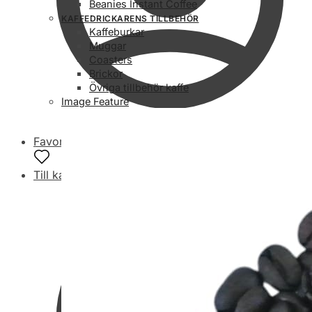
Beanies Instant Coffee
KAFFEDRICKARENS TILLBEHÖR
Kaffeburkar
Muggar
Coasters
Brickor
Övriga tillbehör kaffe
Image Feature
Favoriter
Till kassan
Nödvändiga
Dessa kakor
går inte att
välja bort. De
behövs för
att hemsidan
över huvud
taget ska
fungera.