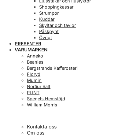
Ljusstakar och ljuslyktor
Shoppingkassar
Strumpor
Kuddar
Skyltar och tavlor
Påskpynt
Övrigt
PRESENTER
VARUMÄRKEN
Anneko
Beanies
Bergstrands Kafferosteri
Floryd
Mumin
Norður Salt
PLINT
Spegels Hemslöjd
William Morris
Kontakta oss
Om oss