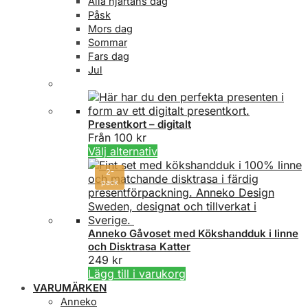
Alla hjärtans dag
Påsk
Mors dag
Sommar
Fars dag
Jul
Presentkort – digitalt
Från
100
kr
Den
Välj alternativ
här
2-
produkten
pack
har
flera
varianter.
De
Anneko Gåvoset med Kökshandduk i linne
och Disktrasa Katter
olika
249
kr
alternativen
Lägg till i varukorg
kan
VARUMÄRKEN
väljas
på
Anneko