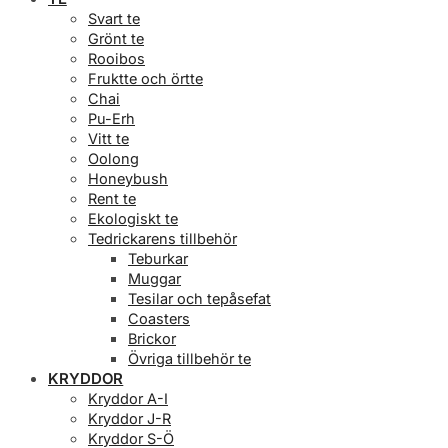
Svart te
Grönt te
Rooibos
Fruktte och örtte
Chai
Pu-Erh
Vitt te
Oolong
Honeybush
Rent te
Ekologiskt te
Tedrickarens tillbehör
Teburkar
Muggar
Tesilar och tepåsefat
Coasters
Brickor
Övriga tillbehör te
KRYDDOR
Kryddor A-I
Kryddor J-R
Kryddor S-Ö