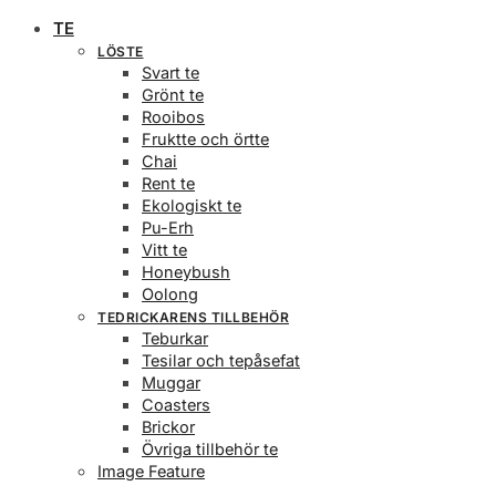
TE
LÖSTE
Svart te
Grönt te
Rooibos
Fruktte och örtte
Chai
Rent te
Ekologiskt te
Pu-Erh
Vitt te
Honeybush
Oolong
TEDRICKARENS TILLBEHÖR
Teburkar
Tesilar och tepåsefat
Muggar
Coasters
Brickor
Övriga tillbehör te
Image Feature