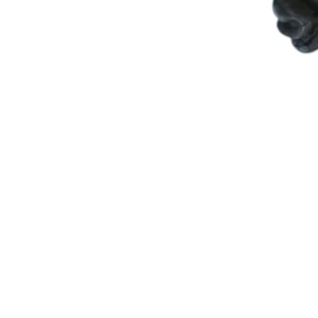
Om du nekar
de här
kakorna
kommer viss
funktionalitet
att försvinna
från
hemsidan.
Marknadsföring
Genom att dela
med dig av dina
intressen och ditt
beteende när du
surfar ökar du
chansen att få se
personligt
anpassat innehåll
och
erbjudanden.