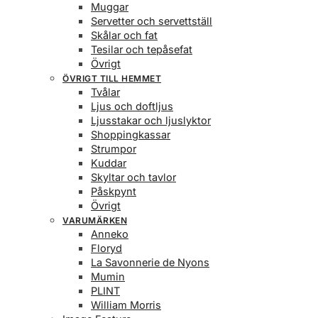
Muggar
Servetter och servettställ
Skålar och fat
Tesilar och tepåsefat
Övrigt
ÖVRIGT TILL HEMMET
Tvålar
Ljus och doftljus
Ljusstakar och ljuslyktor
Shoppingkassar
Strumpor
Kuddar
Skyltar och tavlor
Påskpynt
Övrigt
VARUMÄRKEN
Anneko
Floryd
La Savonnerie de Nyons
Mumin
PLINT
William Morris