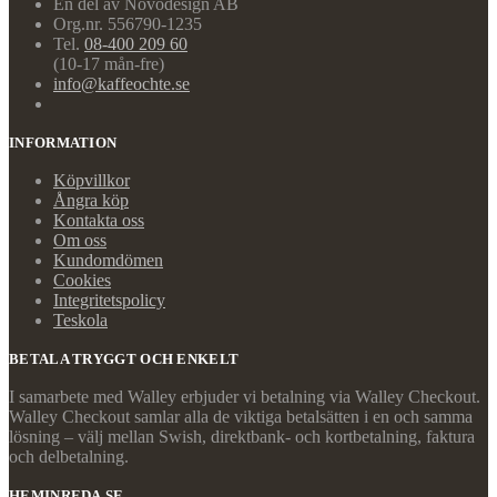
En del av Novodesign AB
Org.nr. 556790-1235
Tel.
08-400 209 60
(10-17 mån-fre)
info@kaffeochte.se
INFORMATION
Köpvillkor
Ångra köp
Kontakta oss
Om oss
Kundomdömen
Cookies
Integritetspolicy
Teskola
BETALA TRYGGT OCH ENKELT
I samarbete med Walley erbjuder vi betalning via Walley Checkout.
Walley Checkout samlar alla de viktiga betalsätten i en och samma
lösning – välj mellan Swish, direktbank- och kortbetalning, faktura
och delbetalning.
HEMINREDA.SE