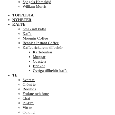
Spegels Hemslöjd
William Morris
TOPPLISTA
NYHETER
KAFFE
Smaksatt kaffe
Kaffe
Moomin Coffee
Beanies Instant Coffee
Kaffedrickarens tillbehör
Kaffeburkar
Muggar
Coasters
Brickor
Övriga tillbehör kaffe
TE
Svart te
Grönt te
Rooibos
Fruktte och örtte
Chai
Pu-Erh
Vitt te
Oolong