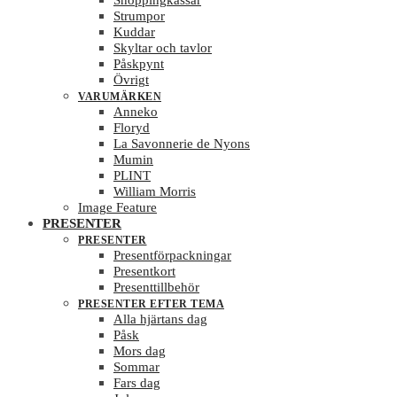
Shoppingkassar
Strumpor
Kuddar
Skyltar och tavlor
Påskpynt
Övrigt
VARUMÄRKEN
Anneko
Floryd
La Savonnerie de Nyons
Mumin
PLINT
William Morris
Image Feature
PRESENTER
PRESENTER
Presentförpackningar
Presentkort
Presenttillbehör
PRESENTER EFTER TEMA
Alla hjärtans dag
Påsk
Mors dag
Sommar
Fars dag