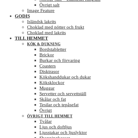
Övrigt salt
Image Feature
GODIS
Isländsk lakrits
Choklad med nötter och frukt
Choklad med lakrits
TILL HEMMET
KÖK & DUKNING
Bordstabletter
Brickor
Burkar och förvaring
Coasters
Disktrasor
Kökshanddukar och dukar
Köksklockor
Muggar
Servetter och servettställ
Skålar och fat
Tesilar och tepåsefat
Övrigt
ÖVRIGT TILL HEMMET
Tvålar
Ljus och doftljus
Ljusstakar och ljuslyktor