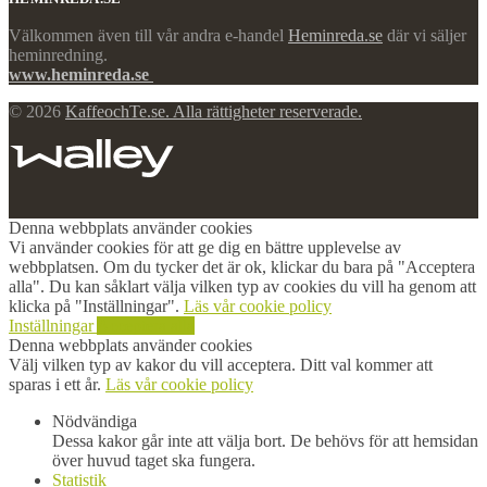
Välkommen även till vår andra e-handel
Heminreda.se
där vi säljer
heminredning.
www.heminreda.se
© 2026
KaffeochTe.se. Alla rättigheter reserverade.
Denna webbplats använder cookies
Vi använder cookies för att ge dig en bättre upplevelse av
webbplatsen. Om du tycker det är ok, klickar du bara på "Acceptera
alla". Du kan såklart välja vilken typ av cookies du vill ha genom att
klicka på "Inställningar".
Läs vår cookie policy
Inställningar
Acceptera alla
Denna webbplats använder cookies
Välj vilken typ av kakor du vill acceptera. Ditt val kommer att
sparas i ett år.
Läs vår cookie policy
Nödvändiga
Dessa kakor går inte att välja bort. De behövs för att hemsidan
över huvud taget ska fungera.
Statistik