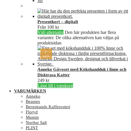
Jul
Presentkort – digitalt
Från
100
kr
Välj alternativ
Den här produkten har flera
varianter. De olika alternativen kan väljas på
produktsidan
2-
pack
Anneko Gåvoset med Kökshandduk i linne och
Disktrasa Katter
249
kr
Lägg till i varukorg
VARUMÄRKEN
Anneko
Beanies
Bergstrands Kafferosteri
Floryd
Mumin
Norður Salt
PLINT