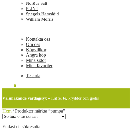
Norður Salt
PLINT
Spegels Hemslöjd
William Morris
Kontakta oss
Om oss
Köpvillkor
Ångra köp
Mina sidor
Mina favoriter
Teskola
0
KR
0
Välsmakande vardagslyx –
Kaffe, te, kryddor och godis
Hem
/
Produkter märkta ”pumpa”
Endast ett sökresultat