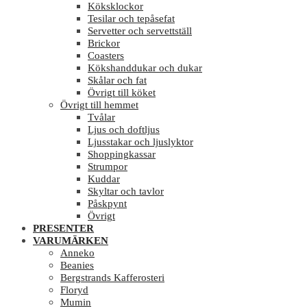
Köksklockor
Tesilar och tepåsefat
Servetter och servettställ
Brickor
Coasters
Kökshanddukar och dukar
Skålar och fat
Övrigt till köket
Övrigt till hemmet
Tvålar
Ljus och doftljus
Ljusstakar och ljuslyktor
Shoppingkassar
Strumpor
Kuddar
Skyltar och tavlor
Påskpynt
Övrigt
PRESENTER
VARUMÄRKEN
Anneko
Beanies
Bergstrands Kafferosteri
Floryd
Mumin