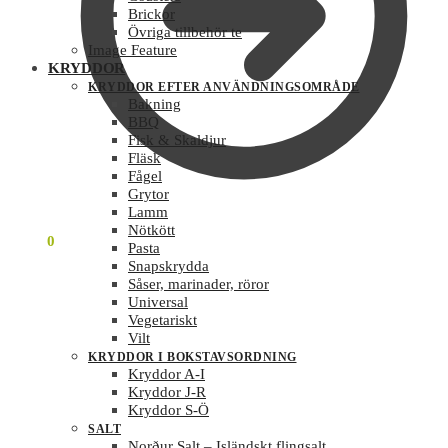
Brickor
Övriga tillbehör te
Image Feature
KRYDDOR
KRYDDOR EFTER ANVÄNDNINGSOMRÅDE
Bakning
BBQ
Fisk & Skaldjur
Fläsk
Fågel
Grytor
Lamm
Nötkött
0
KR
0
Pasta
Snapskrydda
Såser, marinader, röror
Universal
Vegetariskt
Vilt
KRYDDOR I BOKSTAVSORDNING
Kryddor A-I
Kryddor J-R
Kryddor S-Ö
SALT
Norður Salt – Isländskt flingsalt