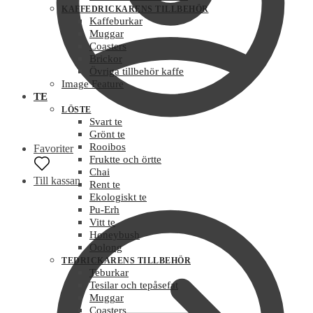
KAFFEDRICKARENS TILLBEHÖR
Kaffeburkar
Muggar
Coasters
Brickor
Övriga tillbehör kaffe
Image Feature
TE
LÖSTE
Svart te
Grönt te
Rooibos
Favoriter
Fruktte och örtte
Chai
Till kassan
Rent te
Ekologiskt te
Pu-Erh
Vitt te
Honeybush
Oolong
TEDRICKARENS TILLBEHÖR
Teburkar
Tesilar och tepåsefat
Muggar
Coasters