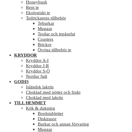
Honeybush
Rent te
Ekologiskt te
Tedrickarens tillbehör
Teburkar
Muggar
Tesilar och tepåsefat
Coasters
Brickor
Övriga tillbehör te
KRYDDOR
Kryddor A-I
Kryddor J-R
Kryddor S-Ö
Nordur Salt
GODIS
Isländsk lakrits
Choklad med nötter och frukt
Choklad med lakrits
TILL HEMMET
Kök & dukning
Bordstabletter
Disktrasor
Burkar och annan förvaring
Muggar