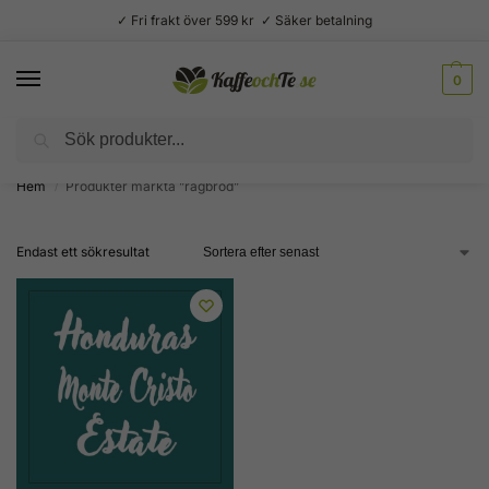
✓ Fri frakt över 599 kr ✓ Säker betalning
0
Sök
Välsmakande vardagslyx –
Kaffe, te, kryddor och godis
Hem
Produkter märkta ”rågbröd”
/
Endast ett sökresultat