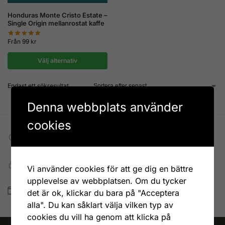
Honduras Monte Cristo Estate –
Single Origin mellanrostat kaffe
Från
99
kr
Välj alternativ
Endast ett sökresultat
Denna webbplats använder
cookies
Fri frakt till DHL ombud
Vid köp över 599 kr
Snabb, enkel och säker betalning
Vi använder cookies för att ge dig en bättre
Betala allt direkt eller lite i taget med Walley
upplevelse av webbplatsen. Om du tycker
Snabb leverans
det är ok, klickar du bara på "Acceptera
Lagervaror skickas vanligtvis inom 1-4 vardagar
alla". Du kan såklart välja vilken typ av
cookies du vill ha genom att klicka på