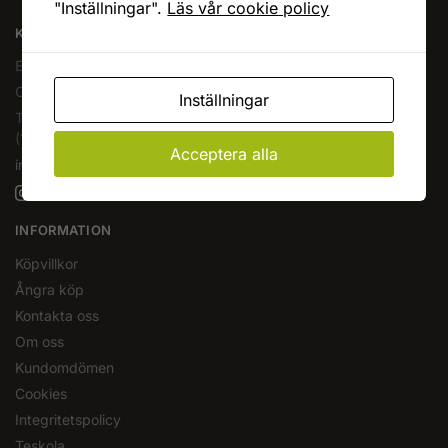
"Inställningar".
Läs vår cookie policy
KAFFEOCHTE.SE
En del av Novodesign AB
Org.nr. 556790-1235
Inställningar
Tel.
08-400 209 60
(10-17 mån-fre)
Acceptera alla
info@kaffeochte.se
INFORMATION
Köpvillkor
Ångra köp
Kontakta oss
Om oss
Kundomdömen
Cookies
Integritetspolicy
Teskola