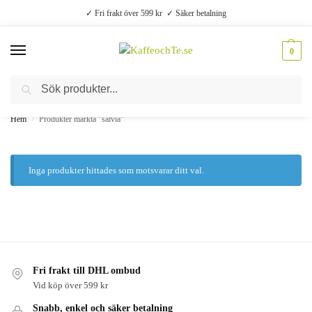
✓ Fri frakt över 599 kr ✓ Säker betalning
0
Sök
Välsmakande vardagslyx –
Kaffe, te, kryddor och godis
Hem
Produkter märkta ”salvia”
/
Inga produkter hittades som motsvarar ditt val.
Fri frakt till DHL ombud
Vid köp över 599 kr
Snabb, enkel och säker betalning