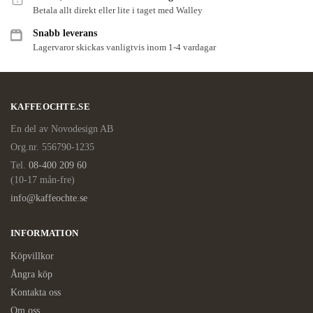
Betala allt direkt eller lite i taget med Walley
Snabb leverans
Lagervaror skickas vanligtvis inom 1-4 vardagar
KAFFEOCHTE.SE
En del av Novodesign AB
Org.nr. 556790-1235
Tel.
08-400 209 60
(10-17 mån-fre)
info@kaffeochte.se
INFORMATION
Köpvillkor
Ångra köp
Kontakta oss
Om oss