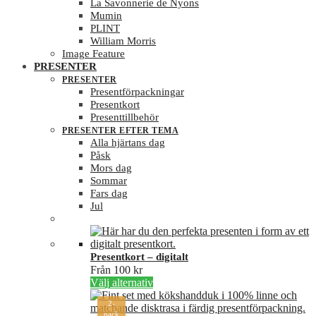
La Savonnerie de Nyons
Mumin
PLINT
William Morris
Image Feature
PRESENTER
PRESENTER
Presentförpackningar
Presentkort
Presenttillbehör
PRESENTER EFTER TEMA
Alla hjärtans dag
Påsk
Mors dag
Sommar
Fars dag
Jul
Presentkort – digitalt
Från
100
kr
Den
Välj alternativ
här
2-
produkten
pack