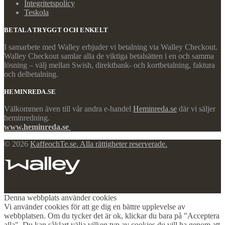
Integritetspolicy
Teskola
BETALA TRYGGT OCH ENKELT
I samarbete med Walley erbjuder vi betalning via Walley Checkout.
Walley Checkout samlar alla de viktiga betalsätten i en och samma
lösning – välj mellan Swish, direktbank- och kortbetalning, faktura
och delbetalning.
HEMINREDA.SE
Välkommen även till vår andra e-handel
Heminreda.se
där vi säljer
heminredning.
www.heminreda.se
© 2026
KaffeochTe.se. Alla rättigheter reserverade.
Denna webbplats använder cookies
Vi använder cookies för att ge dig en bättre upplevelse av
webbplatsen. Om du tycker det är ok, klickar du bara på "Acceptera
alla". Du kan såklart välja vilken typ av cookies du vill ha genom att