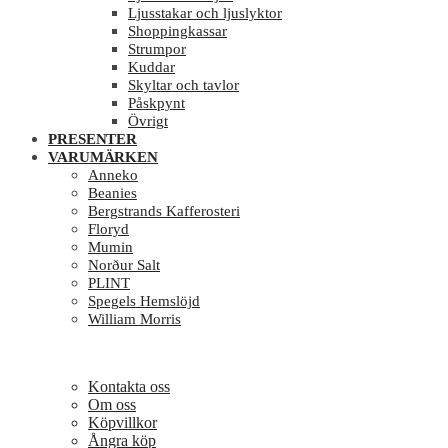
Ljusstakar och ljuslyktor
Shoppingkassar
Strumpor
Kuddar
Skyltar och tavlor
Påskpynt
Övrigt
PRESENTER
VARUMÄRKEN
Anneko
Beanies
Bergstrands Kafferosteri
Floryd
Mumin
Norður Salt
PLINT
Spegels Hemslöjd
William Morris
Kontakta oss
Om oss
Köpvillkor
Ångra köp