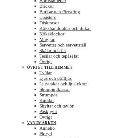
Bordstabletter
Brickor
Burkar och förvaring
Coasters
Disktrasor
Kökshanddukar och dukar
Köksklockor
Muggar
Servetter och servettställ
Skålar och fat
Tesilar och tepåsefat
Övrigt
ÖVRIGT TILL HEMMET
Tvålar
Ljus och doftljus
Ljusstakar och ljuslyktor
Shoppingkassar
Strumpor
Kuddar
Skyltar och tavlor
Påskpynt
Övrigt
VARUMÄRKEN
Anneko
Floryd