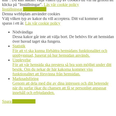
klicka på "Inställningar".
Läs vår cookie policy
Inställningar
Acceptera alla
Denna webbplats använder cookies
Välj vilken typ av kakor du vill acceptera. Ditt val kommer att
sparas i ett år.
Läs vår cookie policy
Nödvändiga
Dessa kakor går inte att välja bort. De behövs för att hemsidan
över huvud taget ska fungera.
Statistik
För att vi ska kunna förbättra hemsidans funktionalitet och
uppbyggnad, baserat på hur hemsidan används.
Upplevelse
För att vår hemsida ska prestera så bra som möjligt under ditt
besök. Om du nekar de här kakorna kommer viss
funktionalitet att försvinna från hemsidan.
Marknadsföring
Genom att dela med dig av dina intressen och ditt beteende
när du surfar ökar du chansen att få se personligt anpassat
innehåll och erbjudanden.
Spara
Acceptera alla