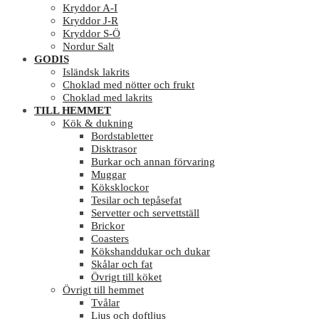
Kryddor A-I
Kryddor J-R
Kryddor S-Ö
Nordur Salt
GODIS
Isländsk lakrits
Choklad med nötter och frukt
Choklad med lakrits
TILL HEMMET
Kök & dukning
Bordstabletter
Disktrasor
Burkar och annan förvaring
Muggar
Köksklockor
Tesilar och tepåsefat
Servetter och servettställ
Brickor
Coasters
Kökshanddukar och dukar
Skålar och fat
Övrigt till köket
Övrigt till hemmet
Tvålar
Ljus och doftljus