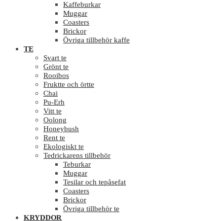
Kaffeburkar
Muggar
Coasters
Brickor
Övriga tillbehör kaffe
TE
Svart te
Grönt te
Rooibos
Fruktte och örtte
Chai
Pu-Erh
Vitt te
Oolong
Honeybush
Rent te
Ekologiskt te
Tedrickarens tillbehör
Teburkar
Muggar
Tesilar och tepåsefat
Coasters
Brickor
Övriga tillbehör te
KRYDDOR