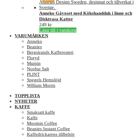
har
flera
varianter.
Anneko Gåvoset med Kökshandduk i linne och
De
Disktrasa Katter
olika
249
kr
alternativen
Lägg till i varukorg
kan
VARUMÄRKEN
väljas
Anneko
på
Beanies
produktsidan
Bergstrands Kafferosteri
Floryd
Mumin
Norður Salt
PLINT
Spegels Hemslöjd
William Morris
TOPPLISTA
NYHETER
KAFFE
Smaksatt kaffe
Kaffe
Moomin Coffee
Beanies Instant Coffee
Kaffedrickarens tillbehör