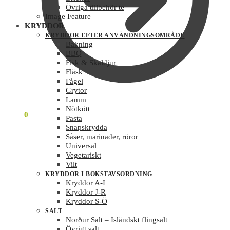
Övriga tillbehör te
Image Feature
KRYDDOR
KRYDDOR EFTER ANVÄNDNINGSOMRÅDE
Bakning
BBQ
Fisk & Skaldjur
Fläsk
Fågel
Grytor
Lamm
Nötkött
0
KR
0
Pasta
Snapskrydda
Såser, marinader, röror
Universal
Vegetariskt
Vilt
KRYDDOR I BOKSTAVSORDNING
Kryddor A-I
Kryddor J-R
Kryddor S-Ö
SALT
Norður Salt – Isländskt flingsalt
Övrigt salt