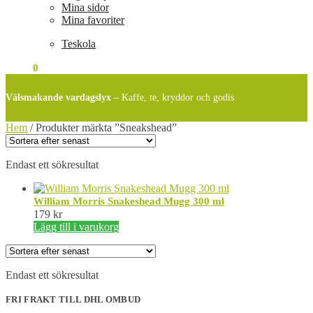
Mina sidor
Mina favoriter
Teskola
0
KR
0
Välsmakande vardagslyx –
Kaffe, te, kryddor och godis
Hem
/
Produkter märkta ”Sneakshead”
Endast ett sökresultat
William Morris Snakeshead Mugg 300 ml
179
kr
Lägg till i varukorg
Endast ett sökresultat
FRI FRAKT TILL DHL OMBUD