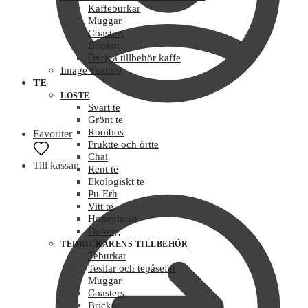
Kaffeburkar
Muggar
Coasters
Brickor
Övriga tillbehör kaffe
Image Feature
TE
LÖSTE
Svart te
Grönt te
Rooibos
Favoriter
Fruktte och örtte
Chai
Till kassan
Rent te
Ekologiskt te
Pu-Erh
Vitt te
Honeybush
Oolong
TEDRICKARENS TILLBEHÖR
Teburkar
Tesilar och tepåsefat
Muggar
Coasters
Brickor