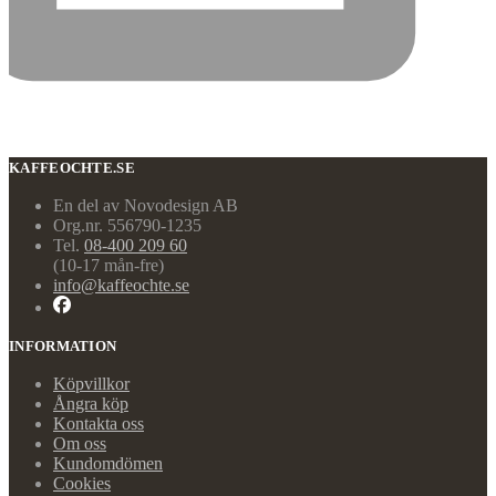
KAFFEOCHTE.SE
En del av Novodesign AB
Org.nr. 556790-1235
Tel.
08-400 209 60
(10-17 mån-fre)
info@kaffeochte.se
INFORMATION
Köpvillkor
Ångra köp
Kontakta oss
Om oss
Kundomdömen
Cookies