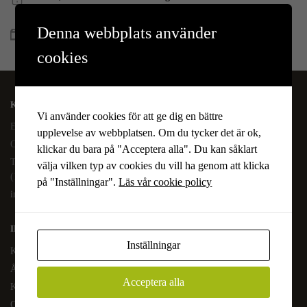
Betala allt direkt eller lite i taget med Walley
Denna webbplats använder
Snabb leverans
Lagervaror skickas vanligtvis inom 1-4 vardagar
cookies
KAFFEOCHTE.SE
Vi använder cookies för att ge dig en bättre
En del av Novodesign AB
upplevelse av webbplatsen. Om du tycker det är ok,
Org.nr. 556790-1235
klickar du bara på "Acceptera alla". Du kan såklart
Tel.
08-400 209 60
välja vilken typ av cookies du vill ha genom att klicka
(10-17 mån-fre)
på "Inställningar".
Läs vår cookie policy
info@kaffeochte.se
INFORMATION
Inställningar
Köpvillkor
Ångra köp
Acceptera alla
Kontakta oss
Om oss