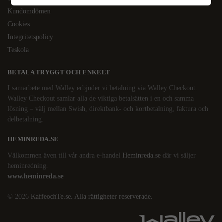
Kundomdömen
Cookies
Integritetspolicy
Teskola
BETALA TRYGGT OCH ENKELT
I samarbete med Walley erbjuder vi betalning via Walley Checkout.
Walley Checkout samlar alla de viktiga betalsätten i en och samma
lösning – välj mellan Swish, direktbank- och kortbetalning, faktura och
delbetalning.
HEMINREDA.SE
Välkommen även till vår andra e-handel
Heminreda.se
där vi säljer
heminredning.
www.heminreda.se
© 2026
KaffeochTe.se. Alla rättigheter reserverade.