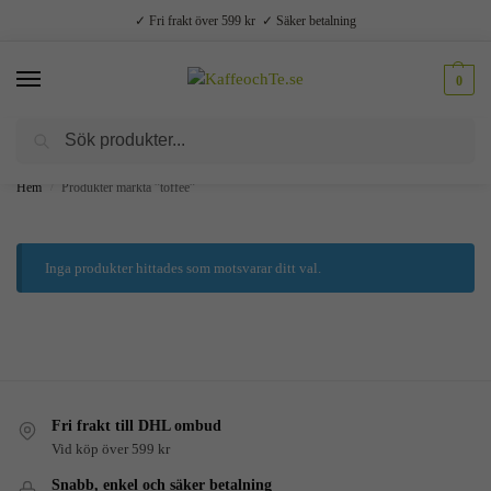
✓ Fri frakt över 599 kr ✓ Säker betalning
0
Sök
Välsmakande vardagslyx –
Kaffe, te, kryddor och godis
Hem
Produkter märkta ”toffee”
/
Inga produkter hittades som motsvarar ditt val.
Fri frakt till DHL ombud
Vid köp över 599 kr
Snabb, enkel och säker betalning