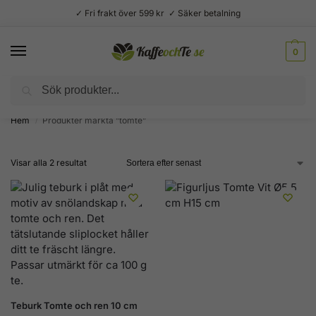
✓ Fri frakt över 599 kr ✓ Säker betalning
0
Sök
Välsmakande vardagslyx –
Kaffe, te, kryddor och godis
Hem
Produkter märkta ”tomte”
/
Visar alla 2 resultat
Teburk Tomte och ren 10 cm