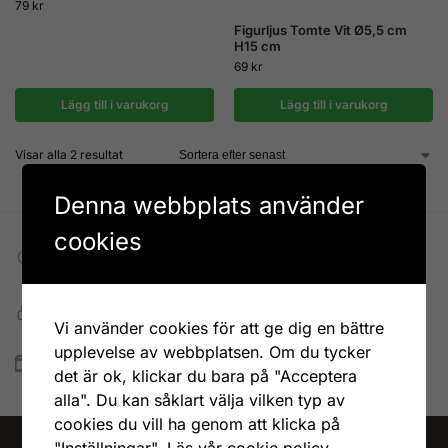
79
kr
Figurljus Tomte Vit Ø5,5 cm
H15 cm
69
kr
Lägg till i varukorg
Lägg till i varukorg
Visar alla 2 resultat
Denna webbplats använder
cookies
Fri frakt till DHL ombud
Vid köp över 599 kr
Snabb, enkel och säker betalning
Vi använder cookies för att ge dig en bättre
Betala allt direkt eller lite i taget med Walley
upplevelse av webbplatsen. Om du tycker
Snabb leverans
det är ok, klickar du bara på "Acceptera
Lagervaror skickas vanligtvis inom 1-4 vardagar
alla". Du kan såklart välja vilken typ av
cookies du vill ha genom att klicka på