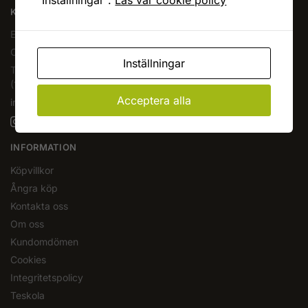
"Inställningar".
Läs vår cookie policy
KAFFEOCHTE.SE
En del av Novodesign AB
Org.nr. 556790-1235
Inställningar
Tel.
08-400 209 60
(10-17 mån-fre)
Acceptera alla
info@kaffeochte.se
INFORMATION
Köpvillkor
Ångra köp
Kontakta oss
Om oss
Kundomdömen
Cookies
Integritetspolicy
Teskola