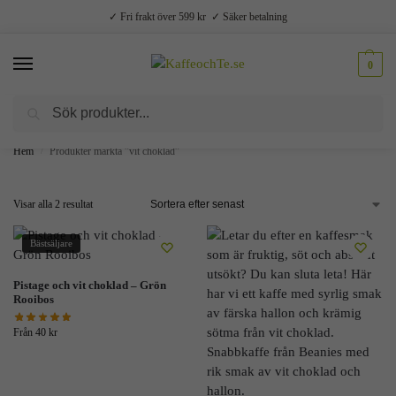
✓ Fri frakt över 599 kr ✓ Säker betalning
0
Sök
Välsmakande vardagslyx –
Kaffe, te, kryddor och godis
Hem
Produkter märkta ”vit choklad”
/
Visar alla 2 resultat
Bästsäljare
Pistage och vit choklad – Grön
Rooibos
Från
40
kr