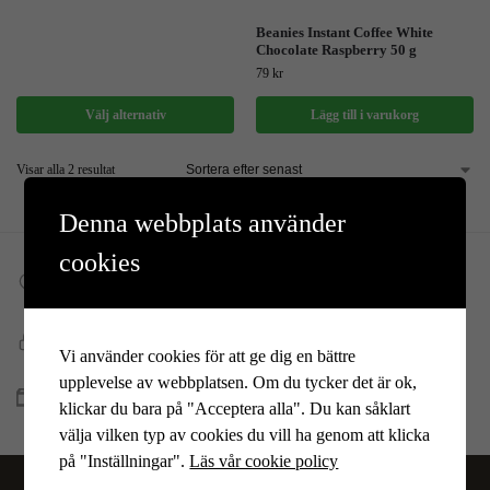
Beanies Instant Coffee White
Chocolate Raspberry 50 g
79
kr
Välj alternativ
Lägg till i varukorg
Visar alla 2 resultat
Denna webbplats använder
cookies
Fri frakt till DHL ombud
Vid köp över 599 kr
Snabb, enkel och säker betalning
Vi använder cookies för att ge dig en bättre
Betala allt direkt eller lite i taget med Walley
upplevelse av webbplatsen. Om du tycker det är ok,
Snabb leverans
klickar du bara på "Acceptera alla". Du kan såklart
Lagervaror skickas vanligtvis inom 1-4 vardagar
välja vilken typ av cookies du vill ha genom att klicka
på "Inställningar".
Läs vår cookie policy