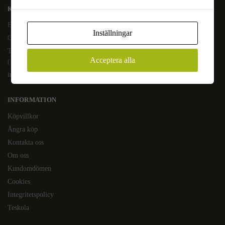
KAFFEOCHTE.SE
En del av Novodesign AB
Inställningar
Org.nr. 556790-1235
Tel.
08-400 209 60
Acceptera alla
(10-17 mån-fre)
info@kaffeochte.se
INFORMATION
Köpvillkor
Ångra köp
Kontakta oss
Om oss
Kundomdömen
Cookies
Integritetspolicy
Teskola