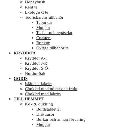
Honeybush
Rent te
Ekologiskt te
Tedrickarens tillbehör
Teburkar
Muggar
Tesilar och tepåsefat
Coasters
Brickor
Övriga tillbehör te
KRYDDOR
Kryddor A-I
Kryddor J-R
Kryddor S-Ö
Nordur Salt
GODIS
Isländsk lakrits
Choklad med nötter och frukt
Choklad med lakrits
TILL HEMMET
Kök & dukning
Bordstabletter
Disktrasor
Burkar och annan förvaring
Muggar