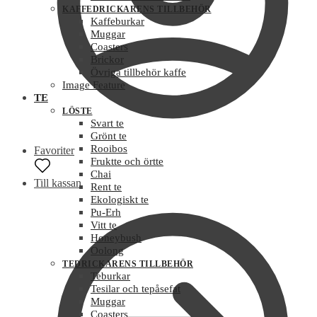
KAFFEDRICKARENS TILLBEHÖR
Kaffeburkar
Muggar
Coasters
Brickor
Övriga tillbehör kaffe
Image Feature
TE
LÖSTE
Svart te
Grönt te
Rooibos
Favoriter
Fruktte och örtte
Chai
Till kassan
Rent te
Ekologiskt te
Pu-Erh
Vitt te
Honeybush
Oolong
TEDRICKARENS TILLBEHÖR
Teburkar
Tesilar och tepåsefat
Muggar
Coasters