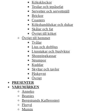
Köksklockor
Tesilar och tepåsefat
Servetter och servettställ
Brickor
Coasters
Kökshanddukar och dukar
Skålar och fat
Övrigt till köket
Övrigt till hemmet
Tvålar
Ljus och doftljus
Ljusstakar och ljuslyktor
Shoppingkassar
Strumpor
Kuddar
Skyltar och tavlor
Påskpynt
Övrigt
PRESENTER
VARUMÄRKEN
Anneko
Beanies
Bergstrands Kafferosteri
Floryd
Mumin