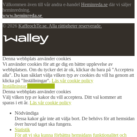
Välkommen även till vår andra e-handel
Heminreda.se
där vi säljer
heminredning.
www.heminreda.se
© 2026
KaffeochTe.se. Alla rättigheter reserverade.
Denna webbplats använder cookies
Vi använder cookies för att ge dig en bättre upplevelse av
webbplatsen. Om du tycker det är ok, klickar du bara på "Acceptera
alla". Du kan såklart välja vilken typ av cookies du vill ha genom att
klicka på "Inställningar".
Läs vår cookie policy
Inställningar
Acceptera alla
Denna webbplats använder cookies
Välj vilken typ av kakor du vill acceptera. Ditt val kommer att
sparas i ett år.
Läs vår cookie policy
Nödvändiga
Dessa kakor går inte att välja bort. De behövs för att hemsidan
över huvud taget ska fungera.
Statistik
För att vi ska kunna förbättra hemsidans funktionalitet och