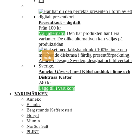
Jul
Presentkort – digitalt
Från
100
kr
Välj alternativ
Den här produkten har flera
varianter. De olika alternativen kan väljas på
produktsidan
2-
pack
Anneko Gåvoset med Kökshandduk i linne och
Disktrasa Katter
249
kr
Lägg till i varukorg
VARUMÄRKEN
Anneko
Beanies
Bergstrands Kafferosteri
Floryd
Mumin
Norður Salt
PLINT