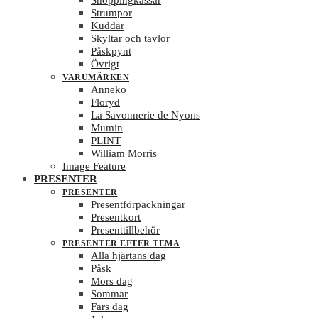
Shoppingkassar
Strumpor
Kuddar
Skyltar och tavlor
Påskpynt
Övrigt
VARUMÄRKEN
Anneko
Floryd
La Savonnerie de Nyons
Mumin
PLINT
William Morris
Image Feature
PRESENTER
PRESENTER
Presentförpackningar
Presentkort
Presenttillbehör
PRESENTER EFTER TEMA
Alla hjärtans dag
Påsk
Mors dag
Sommar
Fars dag