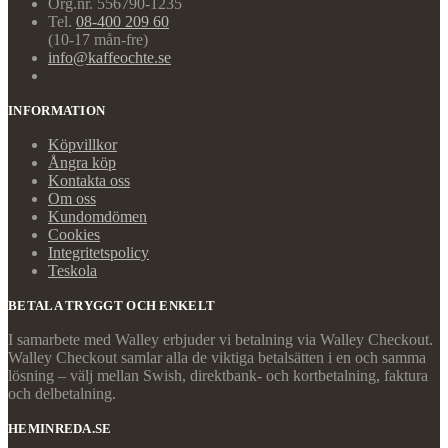
Org.nr. 556790-1235
Tel.
08-400 209 60
(10-17 mån-fre)
info@kaffeochte.se
INFORMATION
Köpvillkor
Ångra köp
Kontakta oss
Om oss
Kundomdömen
Cookies
Integritetspolicy
Teskola
BETALA TRYGGT OCH ENKELT
I samarbete med Walley erbjuder vi betalning via Walley Checkout.
Walley Checkout samlar alla de viktiga betalsätten i en och samma
lösning – välj mellan Swish, direktbank- och kortbetalning, faktura
och delbetalning.
HEMINREDA.SE