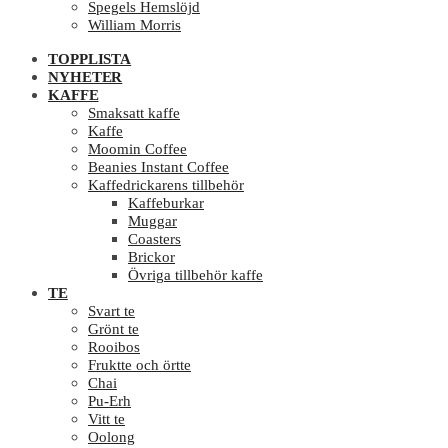
Spegels Hemslöjd
William Morris
TOPPLISTA
NYHETER
KAFFE
Smaksatt kaffe
Kaffe
Moomin Coffee
Beanies Instant Coffee
Kaffedrickarens tillbehör
Kaffeburkar
Muggar
Coasters
Brickor
Övriga tillbehör kaffe
TE
Svart te
Grönt te
Rooibos
Fruktte och örtte
Chai
Pu-Erh
Vitt te
Oolong