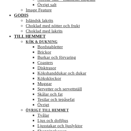
Övrigt salt
Image Feature
GODIS
Isländsk lakrits
Choklad med nötter och frukt
Choklad med lakrits
TILL HEMMET
KÖK & DUKNING
Bordstabletter
Brickor
Burkar och förvaring
Coasters
Disktrasor
Kökshanddukar och dukar
Köksklockor
Muggar
Servetter och servettställ
Skålar och fat
Tesilar och tepåsefat
Övrigt
ÖVRIGT TILL HEMMET
Tvålar
Ljus och doftljus
Ljusstakar och ljuslyktor