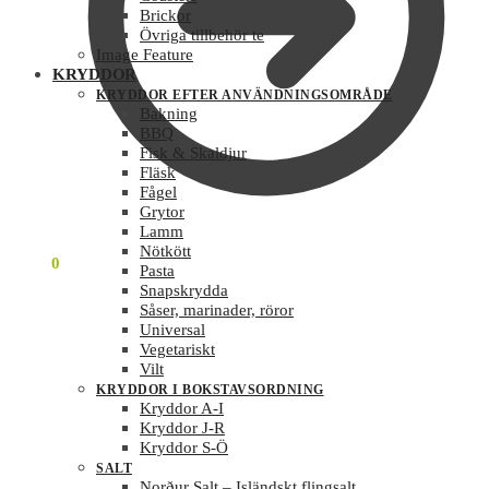
Brickor
Övriga tillbehör te
Image Feature
KRYDDOR
KRYDDOR EFTER ANVÄNDNINGSOMRÅDE
Bakning
BBQ
Fisk & Skaldjur
Fläsk
Fågel
Grytor
Lamm
Nötkött
0
KR
0
Pasta
Snapskrydda
Såser, marinader, röror
Universal
Vegetariskt
Vilt
KRYDDOR I BOKSTAVSORDNING
Kryddor A-I
Kryddor J-R
Kryddor S-Ö
SALT
Norður Salt – Isländskt flingsalt