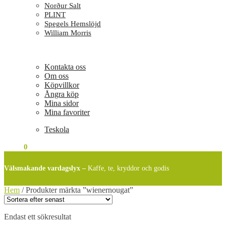
Norður Salt
PLINT
Spegels Hemslöjd
William Morris
Kontakta oss
Om oss
Köpvillkor
Ångra köp
Mina sidor
Mina favoriter
Teskola
0
KR
0
Välsmakande vardagslyx –
Kaffe, te, kryddor och godis
Hem
/
Produkter märkta ”wienernougat”
Endast ett sökresultat