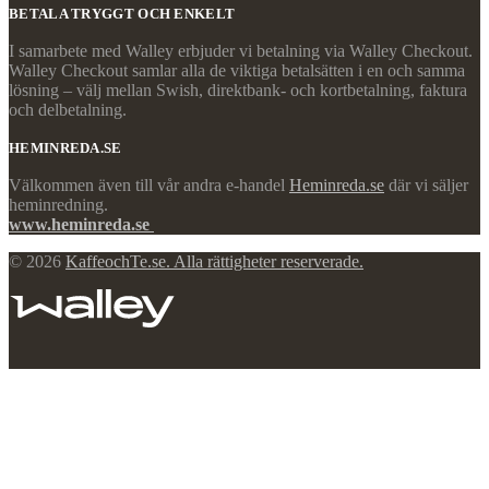
BETALA TRYGGT OCH ENKELT
I samarbete med Walley erbjuder vi betalning via Walley Checkout.
Walley Checkout samlar alla de viktiga betalsätten i en och samma
lösning – välj mellan Swish, direktbank- och kortbetalning, faktura
och delbetalning.
HEMINREDA.SE
Välkommen även till vår andra e-handel
Heminreda.se
där vi säljer
heminredning.
www.heminreda.se
© 2026
KaffeochTe.se. Alla rättigheter reserverade.