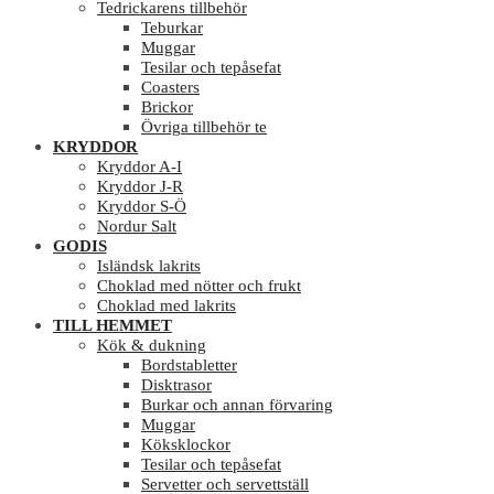
Tedrickarens tillbehör
Teburkar
Muggar
Tesilar och tepåsefat
Coasters
Brickor
Övriga tillbehör te
KRYDDOR
Kryddor A-I
Kryddor J-R
Kryddor S-Ö
Nordur Salt
GODIS
Isländsk lakrits
Choklad med nötter och frukt
Choklad med lakrits
TILL HEMMET
Kök & dukning
Bordstabletter
Disktrasor
Burkar och annan förvaring
Muggar
Köksklockor
Tesilar och tepåsefat
Servetter och servettställ