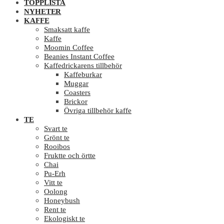
TOPPLISTA
NYHETER
KAFFE
Smaksatt kaffe
Kaffe
Moomin Coffee
Beanies Instant Coffee
Kaffedrickarens tillbehör
Kaffeburkar
Muggar
Coasters
Brickor
Övriga tillbehör kaffe
TE
Svart te
Grönt te
Rooibos
Fruktte och örtte
Chai
Pu-Erh
Vitt te
Oolong
Honeybush
Rent te
Ekologiskt te