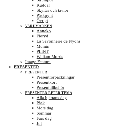
Strumpor
Kuddar
Skyltar och tavlor
Påskpynt
Övrigt
VARUMÄRKEN
Anneko
Floryd
La Savonnerie de Nyons
Mumin
PLINT
William Morris
Image Feature
PRESENTER
PRESENTER
Presentförpackningar
Presentkort
Presenttillbehör
PRESENTER EFTER TEMA
Alla hjärtans dag
Påsk
Mors dag
Sommar
Fars dag
Jul