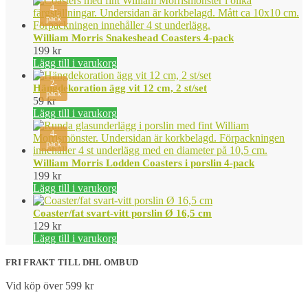
4-
pack
William Morris Snakeshead Coasters 4-pack
199
kr
Lägg till i varukorg
2-
Hängdekoration ägg vit 12 cm, 2 st/set
pack
59
kr
Lägg till i varukorg
4-
pack
William Morris Lodden Coasters i porslin 4-pack
199
kr
Lägg till i varukorg
Coaster/fat svart-vitt porslin Ø 16,5 cm
129
kr
Lägg till i varukorg
FRI FRAKT TILL DHL OMBUD
Vid köp över 599 kr