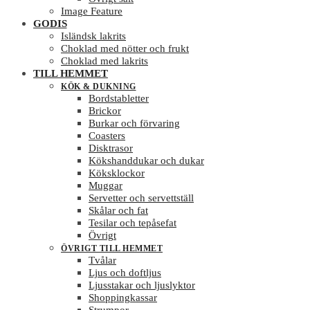
från
Image Feature
hemsidan.
GODIS
Isländsk lakrits
Choklad med nötter och frukt
Marknadsföring
Choklad med lakrits
Genom att dela
TILL HEMMET
med dig av dina
KÖK & DUKNING
intressen och ditt
Bordstabletter
beteende när du
Brickor
surfar ökar du
Burkar och förvaring
chansen att få se
Coasters
personligt
Disktrasor
anpassat innehåll
Kökshanddukar och dukar
och erbjudanden.
Köksklockor
Muggar
Servetter och servettställ
Skålar och fat
Tesilar och tepåsefat
Övrigt
ÖVRIGT TILL HEMMET
Tvålar
Ljus och doftljus
Ljusstakar och ljuslyktor
Shoppingkassar