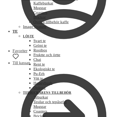
Kaffeburkar
Muggar
Coasters
Brickor
Övriga tillbehör kaffe
Image Feature
TE
LÖSTE
Svart te
Grönt te
Rooibos
Favoriter
Nödvändiga
Fruktte och örtte
Dessa kakor
Chai
Till kassan
går inte att
Rent te
välja bort. De
Ekologiskt te
behövs för att
Pu-Erh
hemsidan
Vitt te
över huvud
Honeybush
taget ska
Oolong
fungera.
TEDRICKARENS TILLBEHÖR
Teburkar
Tesilar och tepåsefat
Muggar
Statistik
Coasters
För att vi ska
Brickor