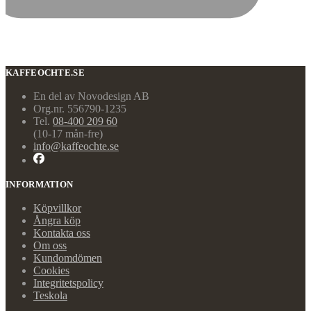
KAFFEOCHTE.SE
En del av Novodesign AB
Org.nr. 556790-1235
Tel.
08-400 209 60
(10-17 mån-fre)
info@kaffeochte.se
INFORMATION
Köpvillkor
Ångra köp
Kontakta oss
Om oss
Kundomdömen
Cookies
Integritetspolicy
Teskola