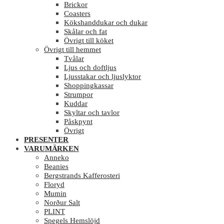
Brickor
Coasters
Kökshanddukar och dukar
Skålar och fat
Övrigt till köket
Övrigt till hemmet
Tvålar
Ljus och doftljus
Ljusstakar och ljuslyktor
Shoppingkassar
Strumpor
Kuddar
Skyltar och tavlor
Påskpynt
Övrigt
PRESENTER
VARUMÄRKEN
Anneko
Beanies
Bergstrands Kafferosteri
Floryd
Mumin
Norður Salt
PLINT
Spegels Hemslöjd