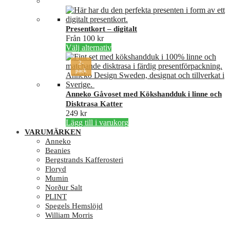
Presentkort – digitalt
Från
100
kr
Den
Välj alternativ
här
2-
produkten
pack
har
flera
varianter.
Anneko Gåvoset med Kökshandduk i linne och
De
Disktrasa Katter
olika
249
kr
alternativen
Lägg till i varukorg
kan
VARUMÄRKEN
väljas
Anneko
på
Beanies
produktsidan
Bergstrands Kafferosteri
Floryd
Mumin
Norður Salt
PLINT
Spegels Hemslöjd
William Morris