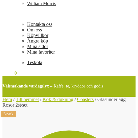
William Morris
Kontakta oss
Om oss
Köpvillkor
Ångra köp
Mina sidor
Mina favoriter
Teskola
0
KR
0
Välsmakande vardagslyx –
Kaffe, te, kryddor och godis
Hem
/
Till hemmet
/
Kök & dukning
/
Coasters
/
Glasunderlägg
Rosor 2st/set
2-pack