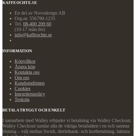
KAFFEOCHTE.SE
En del av Novodesign AB
Org.nr. 556790-1235
Tel.
08-400 209 60
(10-17 mån-fre)
info@kaffeochte.se
INFORMATION
Köpvillkor
Ångra köp
Kontakta oss
Om oss
Kundomdömen
Cookies
Integritetspolicy
Teskola
BETALA TRYGGT OCH ENKELT
I samarbete med Walley erbjuder vi betalning via Walley Checkout.
Walley Checkout samlar alla de viktiga betalsätten i en och samma
lösning – välj mellan Swish, direktbank- och kortbetalning, faktura