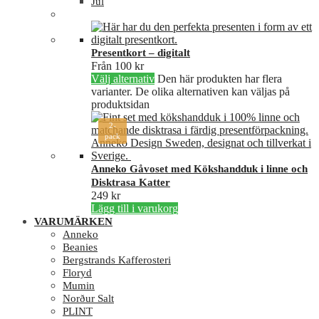
Jul
Presentkort – digitalt
Från
100
kr
Välj alternativ
Den här produkten har flera
varianter. De olika alternativen kan väljas på
produktsidan
2-
pack
Anneko Gåvoset med Kökshandduk i linne och
Disktrasa Katter
249
kr
Lägg till i varukorg
VARUMÄRKEN
Anneko
Beanies
Bergstrands Kafferosteri
Floryd
Mumin
Norður Salt
PLINT