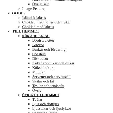
Övrigt salt
Image Feature
GODIS
Isländsk lakrits
Choklad med nötter och frukt
Choklad med lakrits
TILL HEMMET
KÖK & DUKNING
Bordstabletter
Brickor
Burkar och förvaring
Coasters
Disktrasor
Kökshanddukar och dukar
Köksklockor
Muggar
Servetter och servettställ
Skålar och fat
Tesilar och tepåsefat
Övrigt
ÖVRIGT TILL HEMMET
Tvålar
Ljus och doftljus
Ljusstakar och ljuslyktor