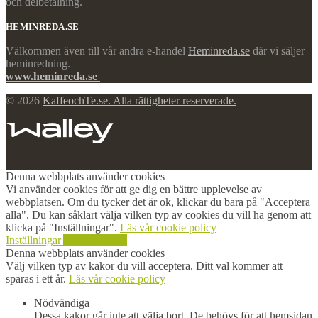
och delbetalning.
HEMINREDA.SE
Välkommen även till vår andra e-handel
Heminreda.se
där vi säljer
heminredning.
www.heminreda.se
© 2026
KaffeochTe.se. Alla rättigheter reserverade.
Denna webbplats använder cookies
Vi använder cookies för att ge dig en bättre upplevelse av
webbplatsen. Om du tycker det är ok, klickar du bara på "Acceptera
alla". Du kan såklart välja vilken typ av cookies du vill ha genom att
klicka på "Inställningar".
Läs vår cookie policy
Inställningar
Acceptera alla
Denna webbplats använder cookies
Välj vilken typ av kakor du vill acceptera. Ditt val kommer att
sparas i ett år.
Läs vår cookie policy
Nödvändiga
Dessa kakor går inte att välja bort. De behövs för att hemsidan