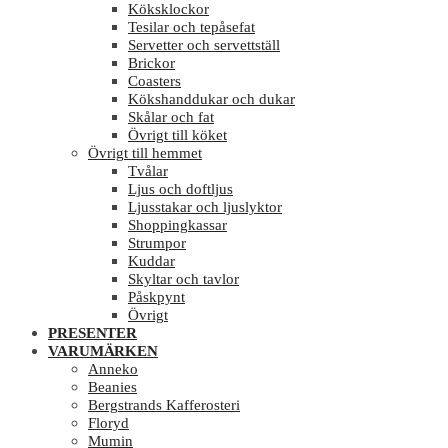
Köksklockor
Tesilar och tepåsefat
Servetter och servettställ
Brickor
Coasters
Kökshanddukar och dukar
Skålar och fat
Övrigt till köket
Övrigt till hemmet
Tvålar
Ljus och doftljus
Ljusstakar och ljuslyktor
Shoppingkassar
Strumpor
Kuddar
Skyltar och tavlor
Påskpynt
Övrigt
PRESENTER
VARUMÄRKEN
Anneko
Beanies
Bergstrands Kafferosteri
Floryd
Mumin