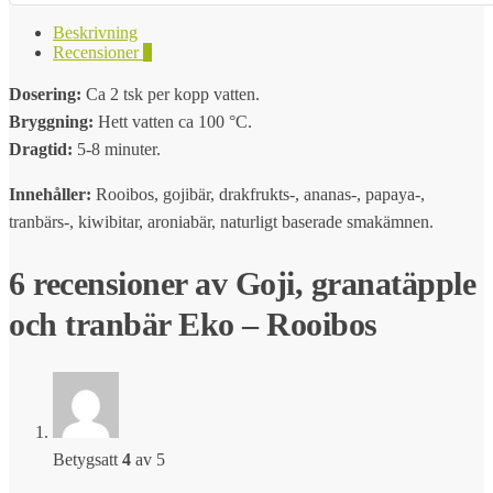
Beskrivning
Recensioner
6
Dosering:
Ca 2 tsk per kopp vatten.
Bryggning:
Hett vatten ca 100 °C.
Dragtid:
5-8 minuter.
Innehåller:
Rooibos, gojibär, drakfrukts-, ananas-, papaya-,
tranbärs-, kiwibitar, aroniabär, naturligt baserade smakämnen.
6 recensioner av
Goji, granatäpple
och tranbär Eko – Rooibos
Betygsatt
4
av 5