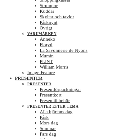
Shoppingkassar
Strumpor
Kuddar
Skyltar och tavlor
Påskpynt
Övrigt
VARUMÄRKEN
Anneko
Floryd
La Savonnerie de Nyons
Mumin
PLINT
William Morris
Image Feature
PRESENTER
PRESENTER
Presentförpackningar
Presentkort
Presenttillbehör
PRESENTER EFTER TEMA
Alla hjärtans dag
Påsk
Mors dag
Sommar
Fars dag