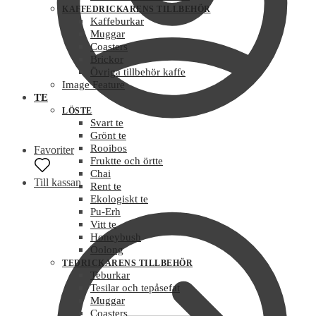
KAFFEDRICKARENS TILLBEHÖR
Kaffeburkar
Muggar
Coasters
Brickor
Övriga tillbehör kaffe
Image Feature
TE
LÖSTE
Svart te
Grönt te
Rooibos
Favoriter
Fruktte och örtte
Chai
Till kassan
Rent te
Ekologiskt te
Pu-Erh
Vitt te
Honeybush
Oolong
TEDRICKARENS TILLBEHÖR
Teburkar
Tesilar och tepåsefat
Muggar
Coasters