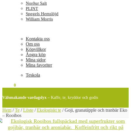
Norður Salt
PLINT
Spegels Hemslöjd
William Morris
Kontakta oss
Om oss
Köpvillkor
Ångra köp
Mina sidor
Mina favoriter
Teskola
0
KR
0
Välsmakande vardagslyx –
Kaffe, te, kryddor och godis
Hem
/
Te
/
Löste
/
Ekologiskt te
/
Goji, granatäpple och tranbär Eko
– Rooibos