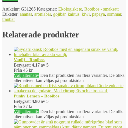
Artikelnr:
G31265
Kategorier:
Ekologiskt te
,
Rooibos - smaksatt
Etiketter:
ananas
,
aroniabär
,
gojibär
,
kaktus
,
kiwi
,
papaya
,
sommar
,
tranbär
Relaterade produkter
Vanilj – Rooibos
Betygsatt
4.17
av 5
Från
45
kr
Välj alternativ
Den här produkten har flera varianter. De olika
alternativen kan väljas på produktsidan
Funky Lemon – Rooibos
Betygsatt
4.80
av 5
Från
37
kr
Välj alternativ
Den här produkten har flera varianter. De olika
alternativen kan väljas på produktsidan