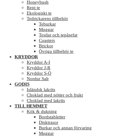
Honeybush
Rent te
Ekologiskt te
Tedrickarens tillbehör
Teburkar
Muggar
Tesilar och tepåsefat
Coasters
Brickor
Övriga tillbehör te
KRYDDOR
Kryddor A-I
Kryddor J-R
Kryddor S-Ö
Nordur Salt
GODIS
Isländsk lakrits
Choklad med nötter och frukt
Choklad med lakrits
TILL HEMMET
Kök & dukning
Bordstabletter
Disktrasor
Burkar och annan förvaring
Muggar