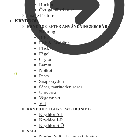
Brickor
Övriga tillbehör te
Image Feature
KRYDDOR
KRYDDOR EFTER ANVÄNDNINGSOMRÅDE
Bakning
BBQ
Fisk & Skaldjur
Fläsk
Fågel
Grytor
Lamm
Nötkött
0
KR
0
Pasta
Snapskrydda
Såser, marinader, röror
Universal
Vegetariskt
Vilt
KRYDDOR I BOKSTAVSORDNING
Kryddor A-I
Kryddor J-R
Kryddor S-Ö
SALT
Norður Salt – Isländskt flingsalt