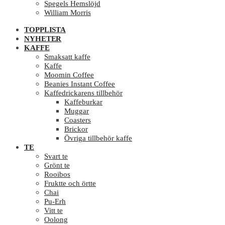
Spegels Hemslöjd
William Morris
TOPPLISTA
NYHETER
KAFFE
Smaksatt kaffe
Kaffe
Moomin Coffee
Beanies Instant Coffee
Kaffedrickarens tillbehör
Kaffeburkar
Muggar
Coasters
Brickor
Övriga tillbehör kaffe
TE
Svart te
Grönt te
Rooibos
Fruktte och örtte
Chai
Pu-Erh
Vitt te
Oolong