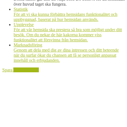
över huvud taget ska fungera.
Statistik
För att vi ska kunna förbättra hemsidans funktionalitet och
uppbyggnad, baserat på hur hemsidan används.
Upplevelse
För att vår hemsida ska prestera så bra som möjligt under ditt
besök. Om du nekar de här kakorna kommer viss
funktionalitet att försvinna från hemsidan.
Marknadsföring
Genom att dela med dig av dina intressen och ditt beteende
när du surfar ökar du chansen att få se personligt anpassat
innehåll och erbjudanden.
Spara
Acceptera alla