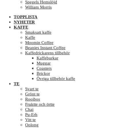
Spegels Hemslöjd
William Morris
TOPPLISTA
NYHETER
KAFFE
Smaksatt kaffe
Kaffe
Moomin Coffee
Beanies Instant Coffee
Kaffedrickarens tillbehör
Kaffeburkar
Muggar
Coasters
Brickor
Övriga tillbehör kaffe
TE
Svart te
Grönt te
Rooibos
Fruktte och örtte
Chai
Pu-Erh
Vitt te
Oolong