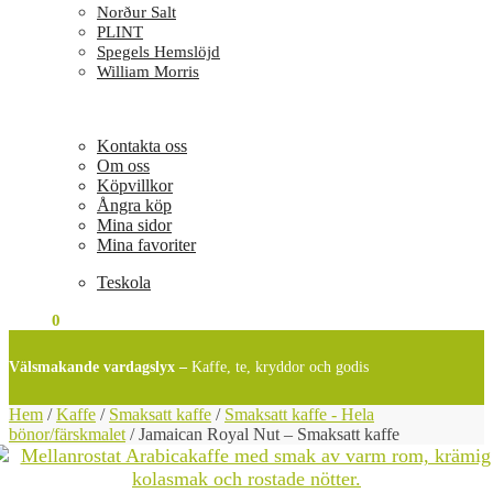
Norður Salt
PLINT
Spegels Hemslöjd
William Morris
Kontakta oss
Om oss
Köpvillkor
Ångra köp
Mina sidor
Mina favoriter
Teskola
0
KR
0
Välsmakande vardagslyx –
Kaffe, te, kryddor och godis
Hem
/
Kaffe
/
Smaksatt kaffe
/
Smaksatt kaffe - Hela
bönor/färskmalet
/
Jamaican Royal Nut – Smaksatt kaffe