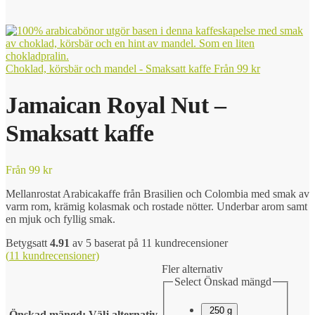
Choklad, körsbär och mandel - Smaksatt kaffe
Från
99
kr
Jamaican Royal Nut –
Smaksatt kaffe
Från
99
kr
Mellanrostat Arabicakaffe från Brasilien och Colombia med smak av
varm rom, krämig kolasmak och rostade nötter. Underbar arom samt
en mjuk och fyllig smak.
Betygsatt
4.91
av 5 baserat på
11
kundrecensioner
(
11
kundrecensioner)
Fler alternativ
Select Önskad mängd
250 g
Önskad mängd
:
Välj alternativ