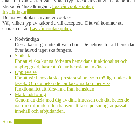
alla". Du kan såklart välja vilken typ av cookies du vill ha genom att
klicka på "Inställningar".
Läs vår cookie policy
Inställningar
Acceptera alla
Denna webbplats använder cookies
Välj vilken typ av kakor du vill acceptera. Ditt val kommer att
sparas i ett år.
Läs vår cookie policy
Nödvändiga
Dessa kakor går inte att välja bort. De behövs för att hemsidan
över huvud taget ska fungera.
Statistik
För att vi ska kunna förbättra hemsidans funktionalitet och
uppbyggnad, baserat på hur hemsidan används.
Upplevelse
För att vår hemsida ska prestera så bra som möjligt under ditt
besök. Om du nekar de här kakorna kommer viss
funktionalitet att försvinna från hemsidan.
Marknadsföring
Genom att dela med dig av dina intressen och ditt beteende
när du surfar ökar du chansen att få se personligt anpassat
innehåll och erbjudanden.
Spara
Acceptera alla