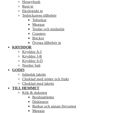
Honeybush
Rent te
Ekologiskt te
Tedrickarens tillbehör
Teburkar
Muggar
Tesilar och tepåsefat
Coasters
Brickor
Övriga tillbehör te
KRYDDOR
Kryddor A-I
Kryddor J-R
Kryddor S-Ö
Nordur Salt
GODIS
Isländsk lakrits
Choklad med nötter och frukt
Choklad med lakrits
TILL HEMMET
Kök & dukning
Bordstabletter
Disktrasor
Burkar och annan förvaring
Muggar