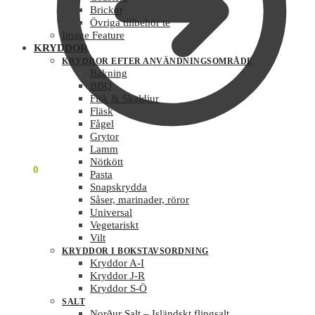
Brickor
Övriga tillbehör te
Image Feature
KRYDDOR
KRYDDOR EFTER ANVÄNDNINGSOMRÅDE
Bakning
BBQ
Fisk & Skaldjur
Fläsk
Fågel
Grytor
Lamm
Nötkött
0
KR
0
Pasta
Snapskrydda
Såser, marinader, röror
Universal
Vegetariskt
Vilt
KRYDDOR I BOKSTAVSORDNING
Kryddor A-I
Kryddor J-R
Kryddor S-Ö
SALT
Norður Salt – Isländskt flingsalt