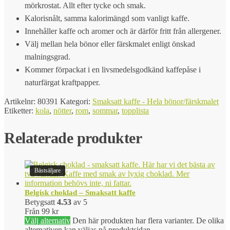
mörkrostat. Allt efter tycke och smak.
Kalorisnålt, samma kalorimängd som vanligt kaffe.
Innehåller kaffe och aromer och är därför fritt från allergener.
Välj mellan hela bönor eller färskmalet enligt önskad
malningsgrad.
Kommer förpackat i en livsmedelsgodkänd kaffepåse i
naturfärgat kraftpapper.
Artikelnr:
80391
Kategori:
Smaksatt kaffe - Hela bönor/färskmalet
Etiketter:
kola
,
nötter
,
rom
,
sommar
,
topplista
Relaterade produkter
Bästsäljare
Belgisk choklad – Smaksatt kaffe
Betygsatt
4.53
av 5
Från
99
kr
Välj alternativ
Den här produkten har flera varianter. De olika
alternativen kan väljas på produktsidan