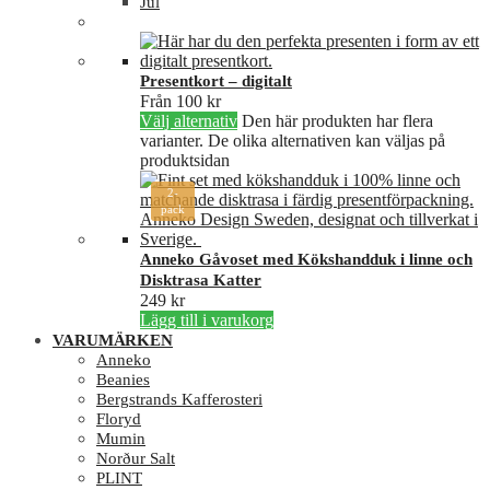
Jul
Presentkort – digitalt
Från
100
kr
Välj alternativ
Den här produkten har flera
varianter. De olika alternativen kan väljas på
produktsidan
2-
pack
Anneko Gåvoset med Kökshandduk i linne och
Disktrasa Katter
249
kr
Lägg till i varukorg
VARUMÄRKEN
Anneko
Beanies
Bergstrands Kafferosteri
Floryd
Mumin
Norður Salt
PLINT