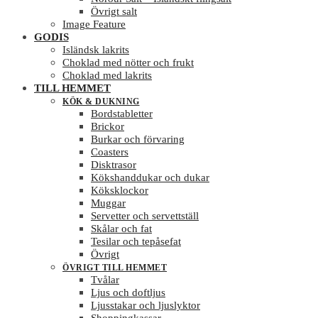
Övrigt salt
Image Feature
GODIS
Isländsk lakrits
Choklad med nötter och frukt
Choklad med lakrits
TILL HEMMET
KÖK & DUKNING
Bordstabletter
Brickor
Burkar och förvaring
Coasters
Disktrasor
Kökshanddukar och dukar
Köksklockor
Muggar
Servetter och servettställ
Skålar och fat
Tesilar och tepåsefat
Övrigt
ÖVRIGT TILL HEMMET
Tvålar
Ljus och doftljus
Ljusstakar och ljuslyktor