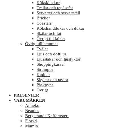
Köksklockor
Tesilar och tepåsefat
Servetter och servettställ
Brickor
Coasters
Kökshanddukar och dukar
Skålar och fat
Övrigt till köket
Övrigt till hemmet
Tvålar
Ljus och doftljus
Ljusstakar och ljuslyktor
Shoppingkassar
Strumpor
Kuddar
Skyltar och tavlor
Påskpynt
Övrigt
PRESENTER
VARUMÄRKEN
Anneko
Beanies
Bergstrands Kafferosteri
Floryd
Mumin