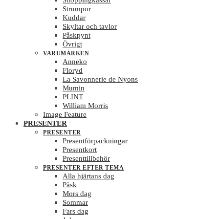
Shoppingkassar
Strumpor
Kuddar
Skyltar och tavlor
Påskpynt
Övrigt
VARUMÄRKEN
Anneko
Floryd
La Savonnerie de Nyons
Mumin
PLINT
William Morris
Image Feature
PRESENTER
PRESENTER
Presentförpackningar
Presentkort
Presenttillbehör
PRESENTER EFTER TEMA
Alla hjärtans dag
Påsk
Mors dag
Sommar
Fars dag