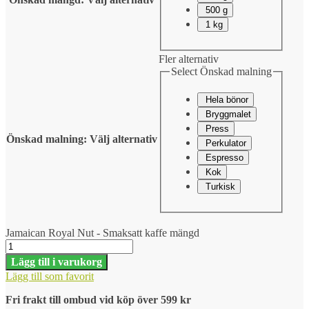
500 g
1 kg
Fler alternativ
Select Önskad malning
Hela bönor
Bryggmalet
Press
Önskad malning
:
Välj alternativ
Perkulator
Espresso
Kok
Turkisk
Jamaican Royal Nut - Smaksatt kaffe mängd
Lägg till i varukorg
Lägg till som favorit
Fri frakt till ombud vid köp över 599 kr