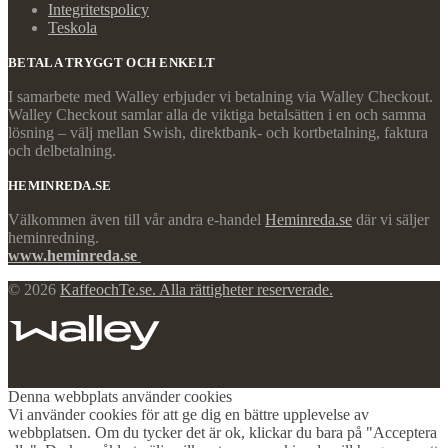
Integritetspolicy
Teskola
BETALA TRYGGT OCH ENKELT
I samarbete med Walley erbjuder vi betalning via Walley Checkout.
Walley Checkout samlar alla de viktiga betalsätten i en och samma
lösning – välj mellan Swish, direktbank- och kortbetalning, faktura
och delbetalning.
HEMINREDA.SE
Välkommen även till vår andra e-handel
Heminreda.se
där vi säljer
heminredning.
www.heminreda.se
© 2026
KaffeochTe.se. Alla rättigheter reserverade.
Denna webbplats använder cookies
Vi använder cookies för att ge dig en bättre upplevelse av
webbplatsen. Om du tycker det är ok, klickar du bara på "Acceptera