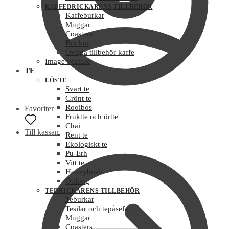
KAFFEDRICKARENS TILLBEHÖR
Kaffeburkar
Muggar
Coasters
Brickor
Övriga tillbehör kaffe
Image Feature
TE
LÖSTE
Svart te
Grönt te
Rooibos
Favoriter
Fruktte och örtte
Chai
Till kassan
Rent te
Ekologiskt te
Pu-Erh
Vitt te
Honeybush
Oolong
TEDRICKARENS TILLBEHÖR
Teburkar
Tesilar och tepåsefat
Muggar
Coasters